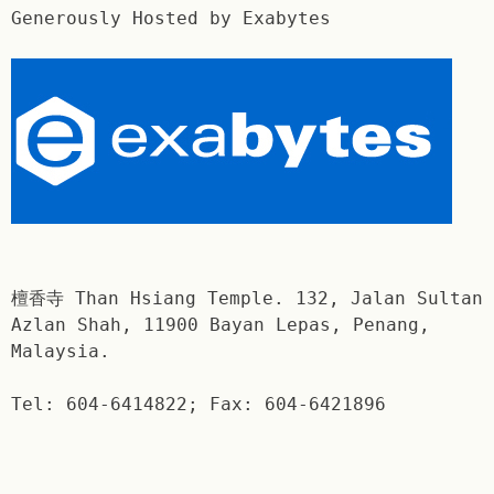
Generously Hosted by Exabytes
檀香寺 Than Hsiang Temple. 132, Jalan Sultan
Azlan Shah, 11900 Bayan Lepas, Penang,
Malaysia.
Tel: 604-6414822; Fax: 604-6421896