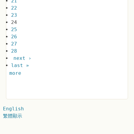
21
22
23
24
25
26
27
28
next ›
last »
more
English
繁體顯示