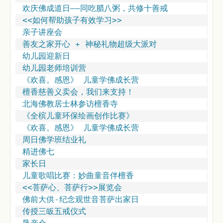
欢庆佛成道日——同吃腊八粥，共修十善戒
<<如何帮助孩子有效学习>>
亲子讲座会
善友之家开心 + 神秘礼物超级大派对
幼儿园迎新日
幼儿园老师培训营
《欢喜。感恩》 儿童学佛成长营
檀香慈善义卖会，我们来支持！
北海佛教居士林参访檀香寺
《全槟儿童环保绘画创作比赛》
《欢喜。感恩》 儿童学佛成长营
周日佛学班结业礼
精进佛七
家长日
儿童歌唱比赛：妙曲童音伴檀香
<<菩萨心、菩萨行>>展览会
佛前大供-纪念观世音菩萨出家日
传授三皈五戒仪式