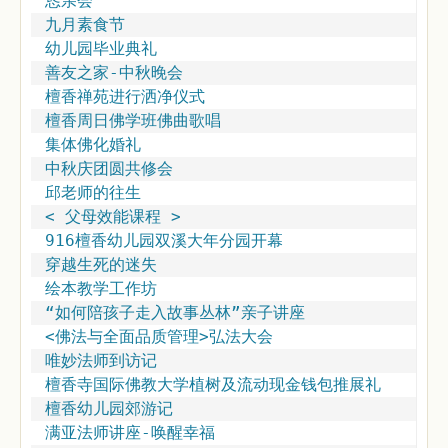
恳亲会
九月素食节
幼儿园毕业典礼
善友之家-中秋晚会
檀香禅苑进行洒净仪式
檀香周日佛学班佛曲歌唱
集体佛化婚礼
中秋庆团圆共修会
邱老师的往生
< 父母效能课程 >
916檀香幼儿园双溪大年分园开幕
穿越生死的迷失
绘本教学工作坊
“如何陪孩子走入故事丛林”亲子讲座
<佛法与全面品质管理>弘法大会
唯妙法师到访记
檀香寺国际佛教大学植树及流动现金钱包推展礼
檀香幼儿园郊游记
满亚法师讲座-唤醒幸福