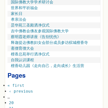
国际佛教大学学术研讨会
世界和平祈福会
家长日
孝亲法会
昙华苑三圣殿洒净仪式
吉中佛教会佛友参观国际佛教大学
蔡明霞老师讲座《告别忧伤》
释迦提达佛教妇女会部分成员参访槟城檀香寺
斋僧育僧大会
檀香总苑举行洒净仪式
自我认识课程
檀香幼儿园《走向自己，走向成长》生活营
Pages
« first
‹ previous
…
20