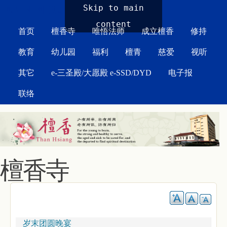
MAIN MENU
Skip to main
content
首页
檀香寺
唯悟法师
成立檀香
修持
教育
幼儿园
福利
檀青
慈爱
视听
其它
e-三圣殿/大愿殿 e-SSD/DYD
电子报
联络
檀香寺
岁末团圆晚宴