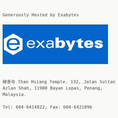
Generously Hosted by Exabytes
檀香寺 Than Hsiang Temple. 132, Jalan Sultan
Azlan Shah, 11900 Bayan Lepas, Penang,
Malaysia.
Tel: 604-6414822; Fax: 604-6421896