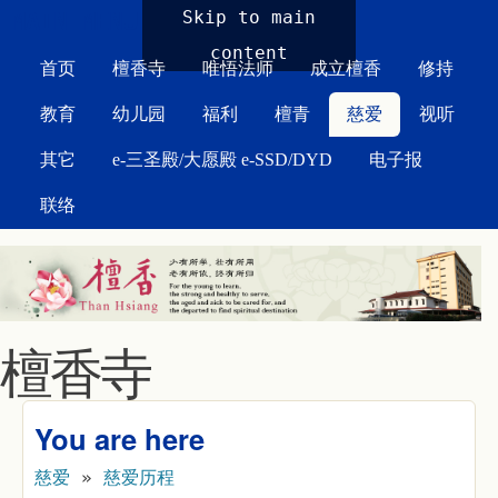
MAIN MENU
Skip to main
content
首页
檀香寺
唯悟法师
成立檀香
修持
教育
幼儿园
福利
檀青
慈爱
视听
其它
e-三圣殿/大愿殿 e-SSD/DYD
电子报
联络
檀香寺
You are here
慈爱
»
慈爱历程