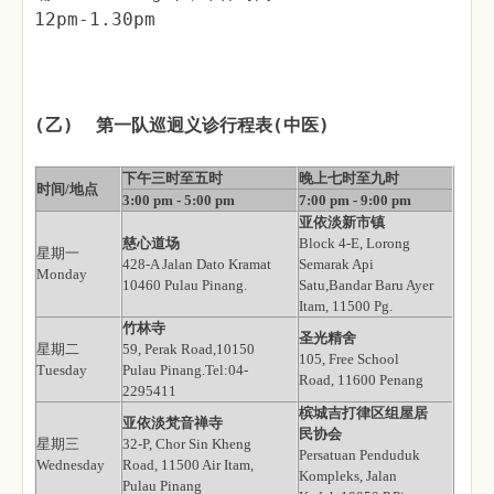
12pm-1.30pm
(乙) 第一队巡迥义诊行程表(中医)
下午三时至五时
晚上七时至九时
时间/地点
3:00 pm - 5:00 pm
7:00 pm - 9:00 pm
亚依淡新市镇
慈心道场
Block 4-E, Lorong
星期一
428-A Jalan Dato Kramat
Semarak Api
Monday
10460 Pulau Pinang.
Satu,Bandar Baru Ayer
Itam, 11500 Pg.
竹林寺
圣光精舍
星期二
59, Perak Road,10150
105, Free School
Tuesday
Pulau Pinang.Tel:04-
Road, 11600 Penang
2295411
槟城吉打律区组屋居
亚依淡梵音禅寺
民协会
星期三
32-P, Chor Sin Kheng
Persatuan Penduduk
Wednesday
Road, 11500 Air Itam,
Kompleks, Jalan
Pulau Pinang