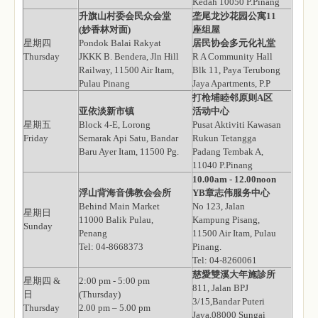
Kedah 10050 P.Pinang
升旗山村委会民众会堂
垄尾龙沙花园公寓11
(妙香林对面)
座组屋
星期四
Pondok Balai Rakyat
居民协会多元化礼堂
Thursday
JKKK B. Bendera, Jln Hill
R A Community Hall
Railway, 11500 Air Itam,
Blk 11, Paya Terubong
Pulau Pinang
Jaya Apartments, P.P
打枪埔睦邻原则A区
亚依淡新市镇
活动中心
星期五
Block 4-E, Lorong
Pusat Aktiviti Kawasan
Friday
Semarak Api Satu, Bandar
Rukun Tetangga
Baru Ayer Itam, 11500 Pg.
Padang Tembak A,
11040 P.Pinang
10.00am - 12.00noon
浮山背海音佛教会会所
YB章志伟服务中心
Behind Main Market
No 123, Jalan
星期日
11000 Balik Pulau,
Kampung Pisang,
Sunday
Penang
11500 Air Itam, Pulau
Tel: 04-8668373
Pinang.
Tel: 04-8260061
慈愛雙溪大年施診所
星期四 &
2:00 pm - 5:00 pm
811, Jalan BPJ
日
(Thursday)
3/15,Bandar Puteri
Thursday
2.00 pm – 5.00 pm
Jaya,08000 Sungai