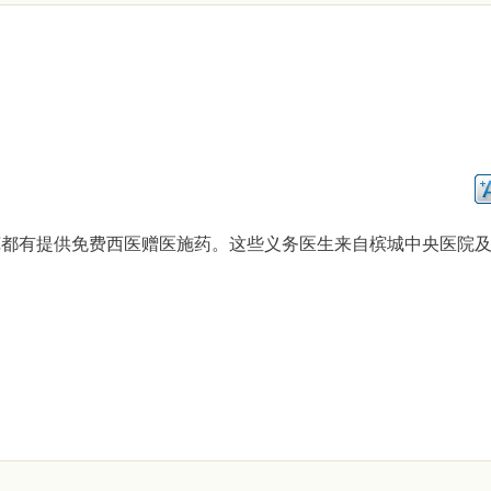
晚晴苑都有提供免费西医赠医施药。这些义务医生来自槟城中央医院