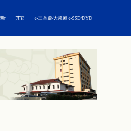
视听
其它
e-三圣殿/大愿殿 e-SSD/DYD