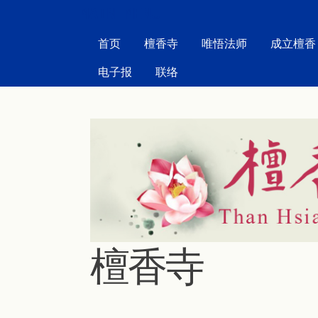
MAIN MENU
首页
檀香寺
唯悟法师
成立檀香
电子报
联络
檀香寺