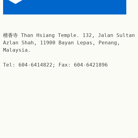
檀香寺 Than Hsiang Temple. 132, Jalan Sultan
Azlan Shah, 11900 Bayan Lepas, Penang,
Malaysia.
Tel: 604-6414822; Fax: 604-6421896