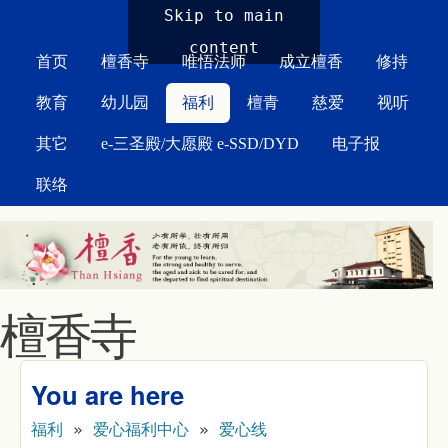
MAIN MENU
Skip to main
content
首页
檀香寺
唯悟法师
成立檀香
修持
教育
幼儿园
福利
檀青
慈爱
视听
其它
e-三圣殿/大愿殿 e-SSD/DYD
电子报
联络
檀香寺
You are here
福利
»
爱心福利中心
»
爱心线