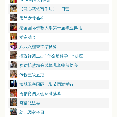
【慧心慧笔写作坊】一日营
盂兰盆共修会
泰国国际佛教大学第一届毕业典礼
孝亲法会
八八八檀香缔结良缘
檀香禅苑主办“什么是科学？”讲座
参访怡然精舍残障儿童收留协会
传授三皈五戒
槟城卫塞国际电影节圆满举行
斋僧育僧大会圆满落幕
斋僧弘法会
幼儿园家长日