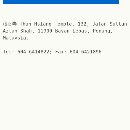
檀香寺 Than Hsiang Temple. 132, Jalan Sultan
Azlan Shah, 11900 Bayan Lepas, Penang,
Malaysia.
Tel: 604-6414822; Fax: 604-6421896