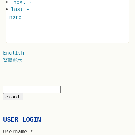
next ›
last »
more
English
繁體顯示
USER LOGIN
Username
*