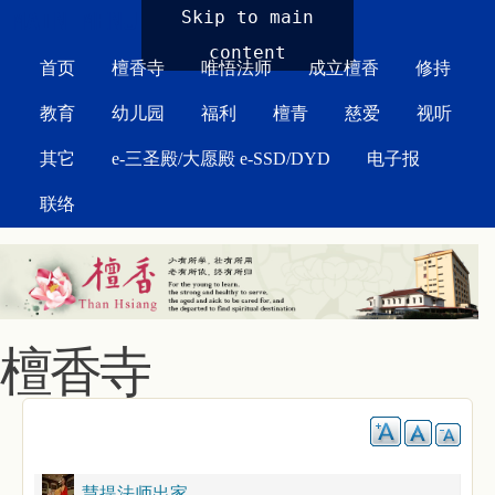
MAIN MENU
Skip to main
content
首页
檀香寺
唯悟法师
成立檀香
修持
教育
幼儿园
福利
檀青
慈爱
视听
其它
e-三圣殿/大愿殿 e-SSD/DYD
电子报
联络
檀香寺
慧提法师出家