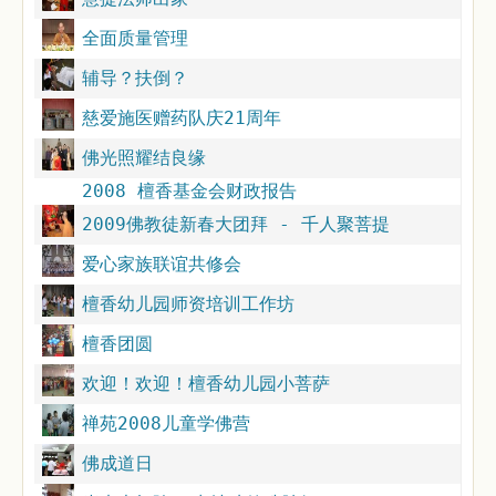
全面质量管理
辅导？扶倒？
慈爱施医赠药队庆21周年
佛光照耀结良缘
2008 檀香基金会财政报告
2009佛教徒新春大团拜 - 千人聚菩提
爱心家族联谊共修会
檀香幼儿园师资培训工作坊
檀香团圆
欢迎！欢迎！檀香幼儿园小菩萨
禅苑2008儿童学佛营
佛成道日