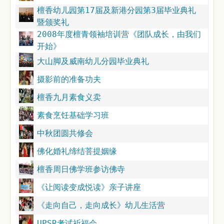
檀香幼儿园第17届及新港分园第3届毕业典礼
暨颁奖礼
2008年度檀青领袖培训营《团队成长，由我们
开始》
大山脚及威南幼儿分园毕业典礼
摄影前的准备功夫
檀香九月素食义卖
素食烹饪基础学习班
中秋团圆共修会
佛化婚礼缔结菩提姻缘
檀香周日佛学班参访佛寺
《让阅读变成悦读》亲子讲座
《走向自己，走向成长》幼儿生活营
UPSR考试祈福会