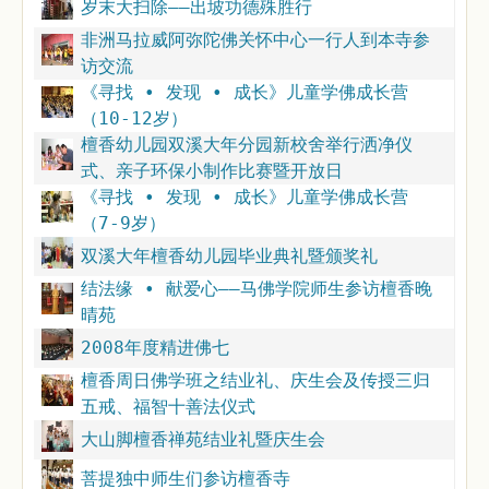
岁末大扫除——出坡功德殊胜行
非洲马拉威阿弥陀佛关怀中心一行人到本寺参
访交流
《寻找 ∙ 发现 ∙ 成长》儿童学佛成长营
（10-12岁）
檀香幼儿园双溪大年分园新校舍举行洒净仪
式、亲子环保小制作比赛暨开放日
《寻找 ∙ 发现 ∙ 成长》儿童学佛成长营
（7-9岁）
双溪大年檀香幼儿园毕业典礼暨颁奖礼
结法缘 ∙ 献爱心——马佛学院师生参访檀香晚
晴苑
2008年度精进佛七
檀香周日佛学班之结业礼、庆生会及传授三归
五戒、福智十善法仪式
大山脚檀香禅苑结业礼暨庆生会
菩提独中师生们参访檀香寺