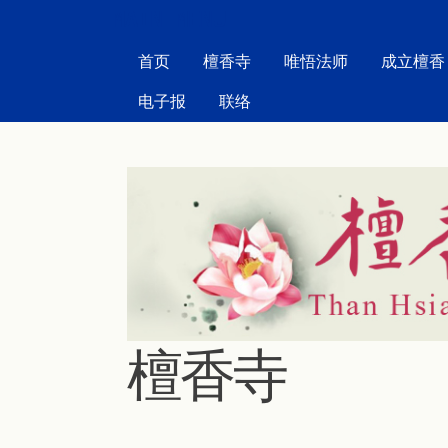
MAIN MENU
首页
檀香寺
唯悟法师
成立檀香
电子报
联络
檀香寺