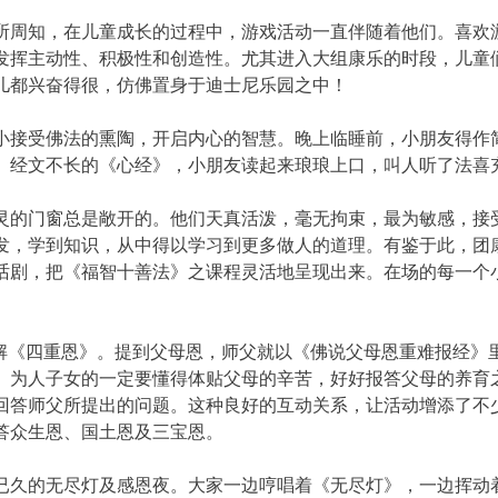
所周知，在儿童成长的过程中，游戏活动一直伴随着他们。喜欢
发挥主动性、积极性和创造性。尤其进入大组康乐的时段，儿童
儿都兴奋得很，仿佛置身于迪士尼乐园之中！
小接受佛法的熏陶，开启内心的智慧。晚上临睡前，小朋友得作
。经文不长的《心经》，小朋友读起来琅琅上口，叫人听了法喜
灵的门窗总是敞开的。他们天真活泼，毫无拘束，最为敏感，接
发，学到知识，从中得以学习到更多做人的道理。有鉴于此，团
话剧，把《福智十善法》之课程灵活地呈现出来。在场的每一个
讲解《四重恩》。提到父母恩，师父就以《佛说父母恩重难报经》
。为人子女的一定要懂得体贴父母的辛苦，好好报答父母的养育
回答师父所提出的问题。这种良好的互动关系，让活动增添了不
答众生恩、国土恩及三宝恩。
已久的无尽灯及感恩夜。大家一边哼唱着《无尽灯》，一边挥动