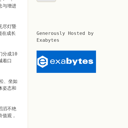
念与增进
无尽灯暨
能在成长
Generously Hosted by
Exabytes
分成10
喊着口
松、坐如
体姿态和
滔滔不绝
价值观，