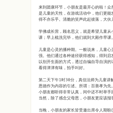
来到团康环节，小朋友是最开心的啦！众
是儿童的天性，在游戏活动中，他们更能
得不亦乐乎。清脆的笑声此起彼落，大伙
学佛成长营，顾名思义，就是希望儿童从
课；早上梳洗完毕，他们就到大殿作早课
儿童是心灵的播种期。一般说来，儿童心
强。他们通过各种途径获得感知，得到启
以别开生面的方式，透过自编自导自演的
看得津津有味，拍手叫好。
第二天下午1时30分，真信法师为儿童
恩德作为内容的引述。所谓：百善孝为先
小朋友都听得非常认真，间中还不时举手
当然，除了感念父母恩，小朋友更应该报
当晚，小朋友的家长皆受邀出席令人期盼