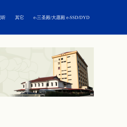
视听
其它
e-三圣殿/大愿殿 e-SSD/DYD