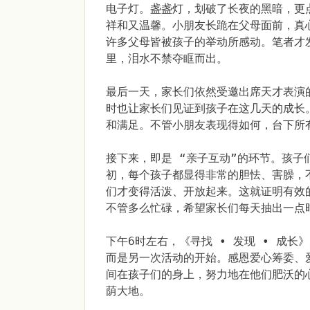
电子灯。盏盏灯，划破了长夜的黑暗，更
祥和又温馨。小朋友长跪在父母面前，真
许多父母皆被孩子的举动所感动。笔者才
里，泪水不禁夺眶而出。
最后一天，家长们依然受邀出席天才表演
时也让家长们见证到孩子在这几天的成长
和满足。不管小朋友表现得如何，台下所
接下来，即是 “亲子互动”的环节。孩
初，每个孩子都显得非常的胆怯、害臊，
们才变得活泼、开放起来。这就证明有效
不管多么忙碌，希望家长们每天抽出一点
下午6时左右，《寻找 ∙ 发现 ∙ 成
而是另一次活动的开始。感恩爱心筹委、
间在孩子们的身上，努力地在他们肥沃的
荫大地。