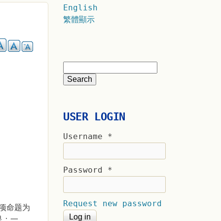
English
）
繁體顯示
USER LOGIN
Username
*
Password
*
Request new password
一项命题为
是：一、