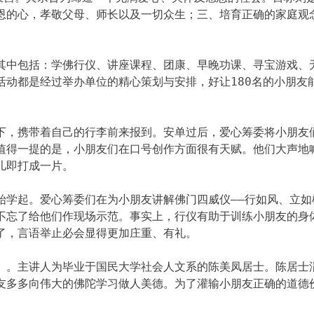
恩的心，孝敬父母、师长以及一切众生；三、培育正确的家庭观
其中包括：学佛行仪、讲座课程、团康、早晚功课、寻宝游戏、
活动都是经过举办单位的精心策划与安排，好让180名的小朋友
下，携带着自己的行李前来报到。安单过后，爱心筹委将小朋友们
值得一提的是，小朋友们在口号创作方面很有天赋。他们大声地
儿即打成一片。
始学起。爱心筹委们在为小朋友讲解佛门四威仪——行如风、立如
不忘了给他们作现场示范。事实上，行仪有助于训练小朋友的身
了，言语举止必会显得更加庄重、有礼。
》。主讲人为毕业于国民大学社会人文系的陈美凤居士。陈居士
友多多向伟大的佛陀学习做人美德。为了灌输小朋友正确的道德