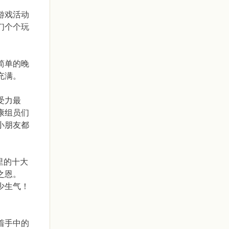
游戏活动
们个个玩
简单的晚
充满。
受力最
康组员们
小朋友都
里的十大
之恩。
少生气！
着手中的