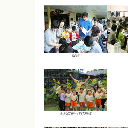
报到
无尽灯夜~灯灯相续