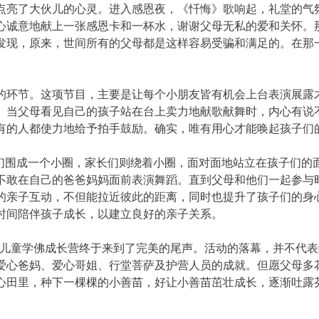
点亮了大伙儿的心灵。进入感恩夜，《忏悔》歌响起，礼堂的气
心诚意地献上一张感恩卡和一杯水，谢谢父母无私的爱和关怀。
发现，原来，世间所有的父母都是这样容易受骗和满足的。在那
的环节。这项节目，主要是让每个小朋友皆有机会上台表演展露
。当父母看见自己的孩子站在台上卖力地献歌献舞时，内心有说
有的人都使力地给予拍手鼓励。确实，唯有用心才能唤起孩子们
子们围成一个小圈，家长们则绕着小圈，面对面地站立在孩子们的
不敢在自己的爸爸妈妈面前表演舞蹈。直到父母和他们一起参与
的亲子互动，不但能拉近彼此的距离，同时也提升了孩子们的身
时间陪伴孩子成长，以建立良好的亲子关系。
长》儿童学佛成长营终于来到了完美的尾声。活动的落幕，并不代
爱心爸妈、爱心哥姐、行堂菩萨及护营人员的成就。但愿父母多
心田里，种下一棵棵的小善苗，好让小善苗茁壮成长，逐渐吐露