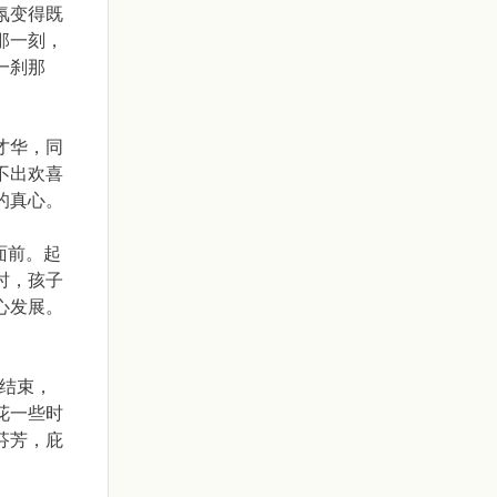
氛变得既
那一刻，
一刹那
才华，同
不出欢喜
的真心。
面前。起
时，孩子
心发展。
表结束，
花一些时
芬芳，庇