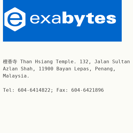
檀香寺 Than Hsiang Temple. 132, Jalan Sultan
Azlan Shah, 11900 Bayan Lepas, Penang,
Malaysia.
Tel: 604-6414822; Fax: 604-6421896