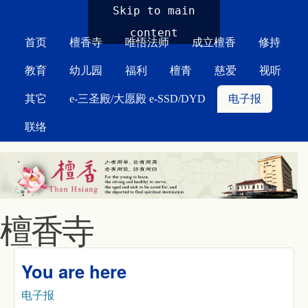
MAIN MENU
Skip to main
content
首页
檀香寺
唯悟法师
成立檀香
修持
教育
幼儿园
福利
檀青
慈爱
视听
其它
e-三圣殿/大愿殿 e-SSD/DYD
电子报
联络
檀香寺
You are here
电子报