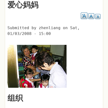
爱心妈妈
Submitted by
zhenliang
on
Sat,
01/03/2008 - 15:00
组织