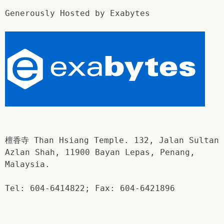
Generously Hosted by Exabytes
檀香寺 Than Hsiang Temple. 132, Jalan Sultan
Azlan Shah, 11900 Bayan Lepas, Penang,
Malaysia.
Tel: 604-6414822; Fax: 604-6421896