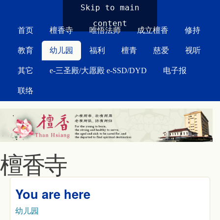
MAIN MENU
Skip to main
content
首页
檀香寺
唯悟法师
成立檀香
修持
教育
幼儿园
福利
檀青
慈爱
视听
其它
e-三圣殿/大愿殿 e-SSD/DYD
电子报
联络
檀香寺
You are here
幼儿园