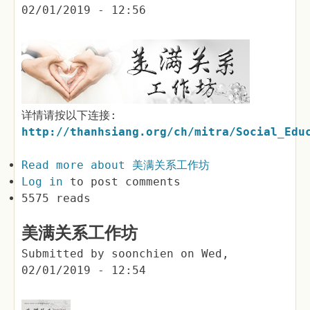
02/01/2019 - 12:56
详情请按以下连接:
http://thanhsiang.org/ch/mitra/Social_Edu
Read more
about 美满关系工作坊
Log in
to post comments
5575 reads
美满关系工作坊
Submitted by
soonchien
on
Wed,
02/01/2019 - 12:54