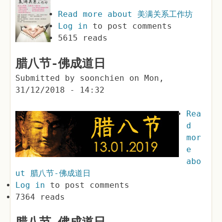
Read more
about 美满关系工作坊
Log in
to post comments
5615 reads
腊八节-佛成道日
Submitted by
soonchien
on
Mon,
31/12/2018 - 14:32
Rea
d
mor
e
abo
ut 腊八节-佛成道日
Log in
to post comments
7364 reads