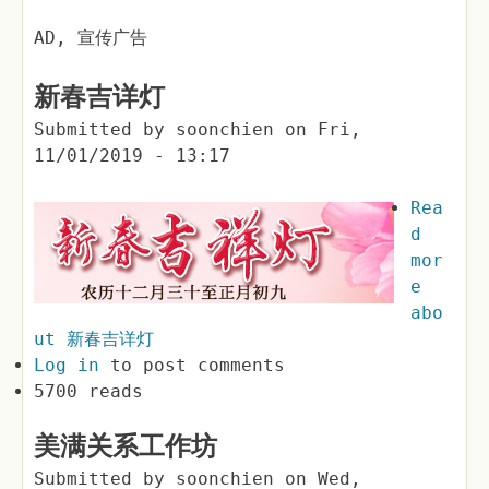
AD, 宣传广告
新春吉详灯
Submitted by
soonchien
on
Fri,
11/01/2019 - 13:17
Rea
d
mor
e
abo
ut 新春吉详灯
Log in
to post comments
5700 reads
美满关系工作坊
Submitted by
soonchien
on
Wed,