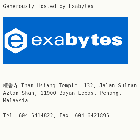
Generously Hosted by Exabytes
檀香寺 Than Hsiang Temple. 132, Jalan Sultan
Azlan Shah, 11900 Bayan Lepas, Penang,
Malaysia.
Tel: 604-6414822; Fax: 604-6421896