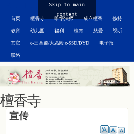
MAIN MENU
Skip to main
content
首页
檀香寺
唯悟法师
成立檀香
修持
教育
幼儿园
福利
檀青
慈爱
视听
其它
e-三圣殿/大愿殿 e-SSD/DYD
电子报
联络
檀香寺
宣传