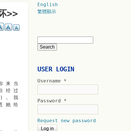
English
坏>>
繁體顯示
USER LOGIN
Username
*
你 来 当
但 经 过
) 。 我
Password
*
恩 她 给
Request new password