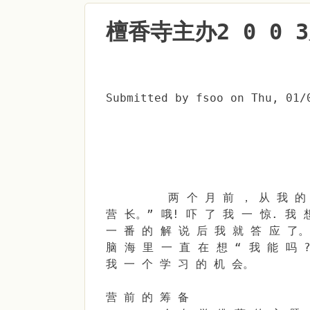
檀香寺主办2 0 0 
Submitted by
fsoo
on
Thu, 01/
两 个 月 前 ， 从 我 的 耳 边 
营 长。” 哦! 吓 了 我 一 惊. 我 
一 番 的 解 说 后 我 就 答 应 了。
脑 海 里 一 直 在 想 “ 我 能 吗 
我 一 个 学 习 的 机 会。
营 前 的 筹 备