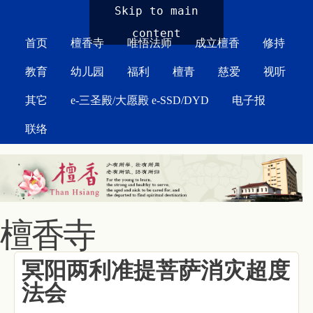
MAIN MENU
Skip to main
content
首页
檀香寺
唯悟法师
成立檀香
修持
教育
幼儿园
福利
檀青
慈爱
视听
其它
e-三圣殿/大愿殿 e-SSD/DYD
电子报
联络
檀香寺
冥阳两利准提菩萨消灾超度
法会