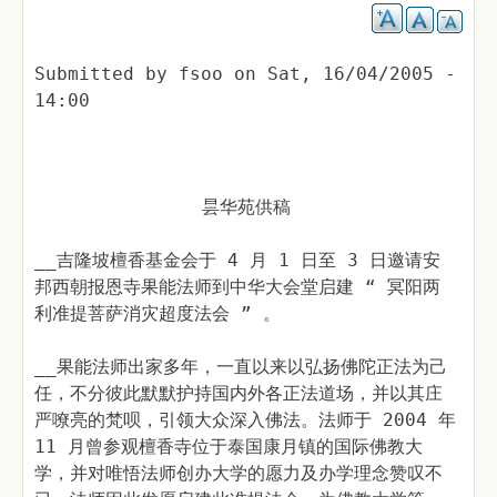
Submitted by
fsoo
on
Sat, 16/04/2005 -
14:00
昙华苑供稿
__
吉隆坡檀香基金会于 4 月 1 日至 3 日邀请安
邦西朝报恩寺果能法师到中华大会堂启建 “ 冥阳两
利准提菩萨消灾超度法会 ” 。
__
果能法师出家多年，一直以来以弘扬佛陀正法为己
任，不分彼此默默护持国内外各正法道场，并以其庄
严嘹亮的梵呗，引领大众深入佛法。法师于 2004 年
11 月曾参观檀香寺位于泰国康月镇的国际佛教大
学，并对唯悟法师创办大学的愿力及办学理念赞叹不