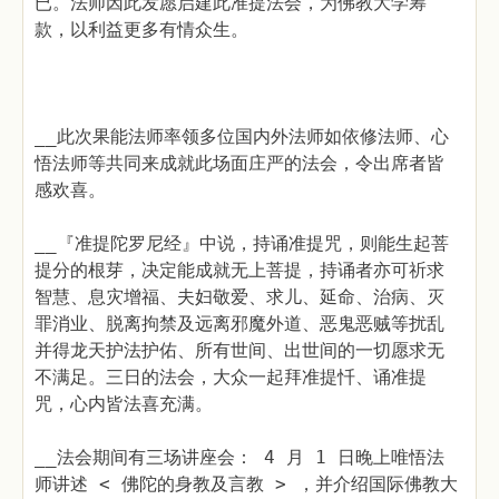
已。法师因此发愿启建此准提法会，为佛教大学筹
款，以利益更多有情众生。
__
此次果能法师率领多位国内外法师如依修法师、心
悟法师等共同来成就此场面庄严的法会，令出席者皆
感欢喜。
__
『准提陀罗尼经』中说，持诵准提咒，则能生起菩
提分的根芽，决定能成就无上菩提，持诵者亦可祈求
智慧、息灾增福、夫妇敬爱、求儿、延命、治病、灭
罪消业、脱离拘禁及远离邪魔外道、恶鬼恶贼等扰乱
并得龙天护法护佑、所有世间、出世间的一切愿求无
不满足。三日的法会，大众一起拜准提忏、诵准提
咒，心内皆法喜充满。
__
法会期间有三场讲座会： 4 月 1 日晚上唯悟法
师讲述 < 佛陀的身教及言教 > ，并介绍国际佛教大