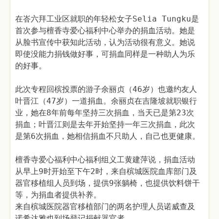
在峇六拜工业区就职的年轻松女子Selia Tungku是
首次参与檀香寺爱心福利中心举办的捐血活动。她是
从脸书宣传中获知此活动，认为活动很有意义。她说
即使没能力捐钱做好事，可捐血同样是一种助人为乐
的好事。
此次专程回槟投票的游子余丽贞（46岁）也邀约友人
叶晋江（47岁）一道捐血。余丽贞在吉隆坡就职银行
业，她在8年前每年坚持三次捐血，当天已是第23次
捐血；叶晋江则是去年开始坚持一年三次捐血，此次
是第6次捐血，她相信捐血不只助人，自己也更健康。
檀香寺爱心福利中心福利组义工黄建萍说，捐血活动
从早上9时开始至下午2时，来自槟城医院血库部门及
器官移植组人员到场，提供9张躺椅，也提供饮料饼干
等，为捐血者提供补养。
来自槟城医院器官移植部门的两名护理人员诺威查及
诺希达雅也到场登记捐献器官者。