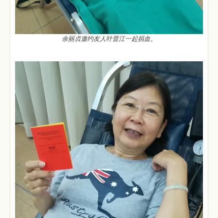
余丽贞邀约友人叶晋江一起捐血。