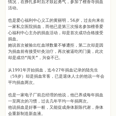
情况，在挣扎多时后才鼓起勇气，参加了檀香寺捐血
活动。
也是爱心福利中心义工的黄丽明，56岁，过去向来在
一家私立医院捐血，而他已是第三次报名参加檀香爱
心福利中心主办的捐血活动，却是首次成功合格接受
捐血。
她说首次被验出红血球数量不够遭拒，第二次却是因
为捐血前有接受针灸治疗，再次被逼吃闭门羹，此次
却是成功“闯关”，兴奋不已。
从1991年开始捐血，迄今27年捐血记录的陆先生
（59岁）却是捐血常客，已是退休人士的他说一年会
平均捐血两次。
也是一家电子厂前总经理的他说，他已养成每年捐血
一至两次的习惯，过去几年平均一年捐两次。
他说捐血是好事一桩，又能促成身体新陈代谢，身体
会重新制造新血液。