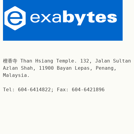
檀香寺 Than Hsiang Temple. 132, Jalan Sultan
Azlan Shah, 11900 Bayan Lepas, Penang,
Malaysia.
Tel: 604-6414822; Fax: 604-6421896