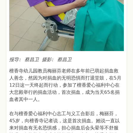
报导: 蔡昌卫 摄影: 蔡昌卫
檀香寺幼儿园教员梅丽芬老师在多年前已萌起捐血救
人善念，然因为对捐血的无明恐惧而打退堂鼓，在5月
12日这一天终起而行动，参加了檀香爱心福利中心在
大悲殿举行的捐血活动，首次捐血，成为当天65名捐
血者其中一人。
在与檀香爱心福利中心志工与义工合影后，梅丽芬，
45岁，向檀香寺记者说，这是首次捐血。她说一直以
来对捐血有无名恐惧感，担心捐血后会头晕等不舒服