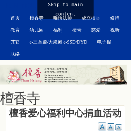
MAIN MENU
Skip to main
content
首页
檀香寺
唯悟法师
成立檀香
修持
教育
幼儿园
福利
檀青
慈爱
视听
其它
e-三圣殿/大愿殿 e-SSD/DYD
电子报
联络
檀香寺
檀香爱心福利中心捐血活动