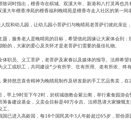
师致词时指出，檀香寺在槟城、双溪大年、新港和八打灵再也共
中双溪大年檀香净苑的檀香福利晚晴苑是檀香寺走入社区的第一间
老人院和幼儿园，让幼儿园小菩萨们与晚晴苑老菩萨们彼此亲近
主题，服务老人是晚晴苑的目标，希望借此因缘让大家体会到：
期盼的，大家的爱心及关怀才是老菩萨们需要的最佳礼物。
全体职员、义工菩萨，老菩萨及家眷以及媒体的报导。法师希望
为义工或职工，共同建设“少有所学、壮有所用、老有所依、终有
，秉持慈悲喜舍精神为晚睛苑制作及研发新的手工艺品售卖，在2
日，早上9时至下午2时，於槟城德教会紫云阁，举行素食园游会
而筹备建设基金，义卖会目标是40万令吉。法师恳请大家慷慨支
义工。
国已进入高龄国，每10个国民其中3人年龄超过65岁，部份原