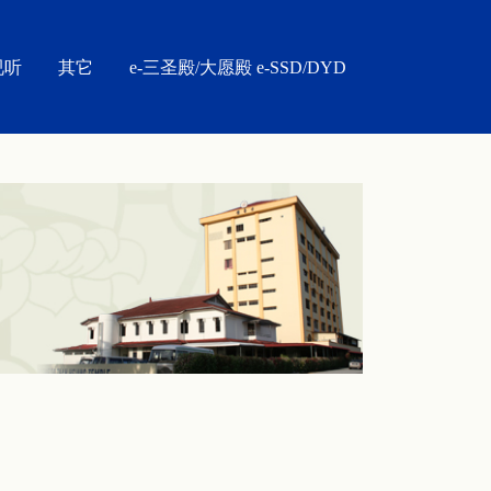
视听
其它
e-三圣殿/大愿殿 e-SSD/DYD