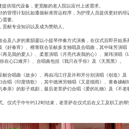
兴建提供现代设备，更宽敞的老人院以应付上述需求。
好的管理计划比如遵循标准营运程序，为护理人员提供更好的培
心需要。
，贡献专业知识以及成为赞助人。
佳会及八岁的黄韻凝以小提琴伴奏方式演奏，在仪式后即开始系
及《好春宵》、檀青联合呈献多支独唱及合唱曲，其中味芳演唱
再见我的爱人》、柔薏演唱《月亮代表我的心》、展玮演唱《L
ay》及《爱你在心口难开》、合唱曲包括《我只在乎你》及《天黑黑》。
呈献合唱曲《故乡》、再由冯江仔及许和开分别演唱《创造》及
妇合唱《印度情歌》，其中德洲另独唱《又是细雨》、黄春娣献
乳奉亲》的影子戏剧，最后老菩萨们合唱《爱的礼物》及《不老
式。仪式于中午约12时结束，老菩萨在仪式后在义工及职工的帮