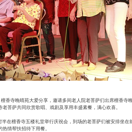
，檀香寺晚晴苑大爱分享，邀请多间老人院老菩萨们出席檀香寺
寺老菩萨共同欣赏歌唱、戏剧及享用丰盛素餐，满心欢喜。
9时半在檀香寺五楼礼堂举行庆祝会，到场的老菩萨们被安排坐在
的热情帮扶招待下用餐。