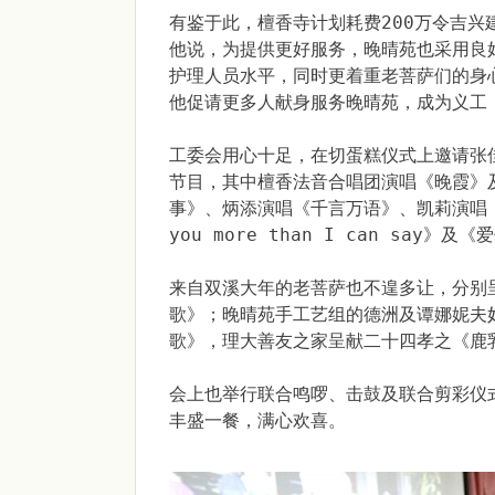
有鉴于此，檀香寺计划耗费200万令吉
他说，为提供更好服务，晚晴苑也采用良
护理人员水平，同时更着重老菩萨们的身
他促请更多人献身服务晚晴苑，成为义工
工委会用心十足，在切蛋糕仪式上邀请张
节目，其中檀香法音合唱团演唱《晚霞》
事》、炳添演唱《千言万语》、凯莉演唱《
you more than I can s
来自双溪大年的老菩萨也不遑多让，分别
歌》；晚晴苑手工艺组的德洲及谭娜妮夫
歌》，理大善友之家呈献二十四孝之《鹿
会上也举行联合鸣啰、击鼓及联合剪彩仪
丰盛一餐，满心欢喜。