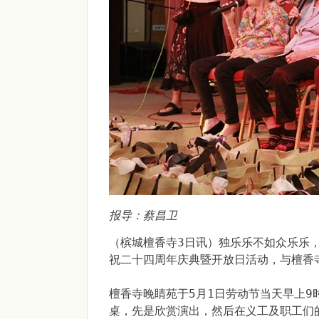
报导：蔡昌卫
（槟城檀香寺3日讯）独乐乐不如众乐乐
祝二十四周年庆典暨开放日活动，与檀香
檀香寺晚睛苑于5月1日劳动节当天早上
桌，先是欣赏演出，然后在义工及职工们