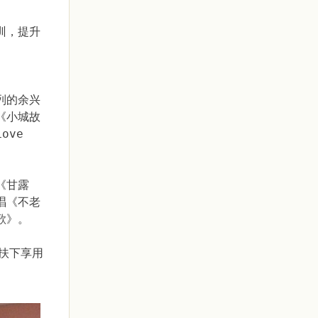
训，提升
列的余兴
《小城故
ove
《甘露
唱《不老
歌》。
扶下享用