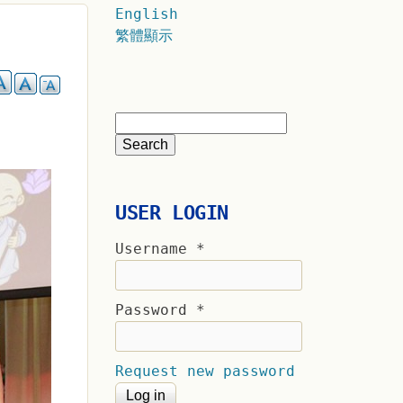
English
繁體顯示
USER LOGIN
Username
*
Password
*
Request new password