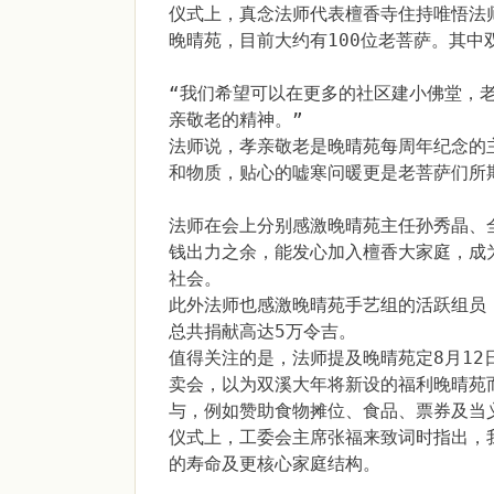
仪式上，真念法师代表檀香寺住持唯悟法
晚晴苑，目前大约有100位老菩萨。其
“我们希望可以在更多的社区建小佛堂，
亲敬老的精神。”
法师说，孝亲敬老是晚晴苑每周年纪念的
和物质，贴心的嘘寒问暖更是老菩萨们所
法师在会上分别感激晚晴苑主任孙秀晶、
钱出力之余，能发心加入檀香大家庭，成
社会。
此外法师也感激晚晴苑手艺组的活跃组员
总共捐献高达5万令吉。
值得关注的是，法师提及晚晴苑定8月12
卖会，以为双溪大年将新设的福利晚晴苑
与，例如赞助食物摊位、食品、票券及当
仪式上，工委会主席张福来致词时指出，我
的寿命及更核心家庭结构。