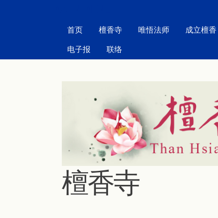
MAIN MENU
首页
檀香寺
唯悟法师
成立檀香
电子报
联络
檀香寺