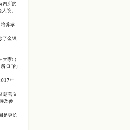
有四所的
老人院。
，培养孝
除了金钱
在大家出
所归”的
017年
暨慈善义
持及参
因是更长