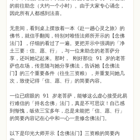
的前往助念（大约一个小时）。由于大家专心诵念，
因此所有人都感到法喜。
无意间，看到桌上摆放着一本《赴一趟心灵之旅》的
佛书，就信手翻阅，特别对唯悟法师所开示的【念佛
法门】，仔细的看过了一遍。更把开示中强调的「净
土三要：信、愿、行」，与一位来助念的老菩萨分
享，还叫她记起来。那时， 刚好那位 91 岁的老菩
萨也在场，传意随与她分享佛法，告诉她【念佛法
门】的三个重要条件（往生三资粮），并重复问她几
次，致使记得「信、愿、行」的简要内容。
一位已瞎眼的 91 岁老菩萨，能够这么虚心接受此易
行难信的「持名念佛」法门，真是不可思议！自己感
到惭愧，皈依三宝多年，总是未能把「信、愿、行」
的简要内容记在心中和一心一意修念佛法门。
以下是印光大师开示【念佛法门】三资粮的简要内