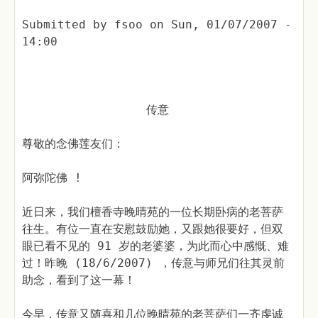
Submitted by
fsoo
on
Sun, 01/07/2007 -
14:00
传意
尊敬的念佛莲友们：
阿弥陀佛 !
近日来，我们檀香寺晚晴苑的一位长期卧病的老菩萨
往生。有位一直在安慰鼓励她，又跟她很要好，但双
眼已看不见的 91 岁的老婆婆，为此而心中感慨、难
过！昨晚 (18/6/2007) ，传意与师兄们往其灵前
助念，看到了这一幕！
今早，传意又随喜和几位晚晴苑的老菩萨们一齐虔诚