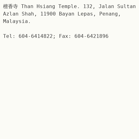
檀香寺 Than Hsiang Temple. 132, Jalan Sultan
Azlan Shah, 11900 Bayan Lepas, Penang,
Malaysia.
Tel: 604-6414822; Fax: 604-6421896