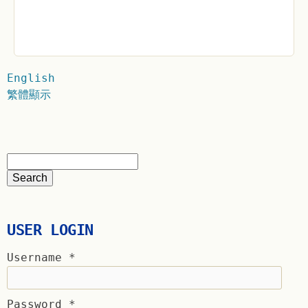
English
繁體顯示
USER LOGIN
Username
*
Password
*