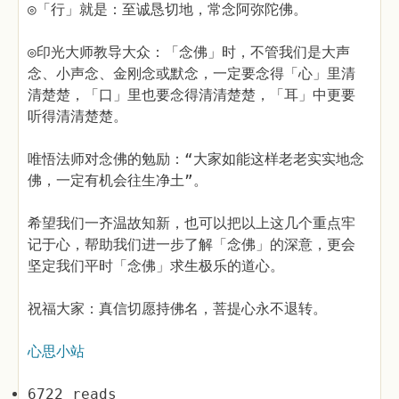
◎「行」就是：至诚恳切地，常念阿弥陀佛。
◎印光大师教导大众：「念佛」时，不管我们是大声
念、小声念、金刚念或默念，一定要念得「心」里清
清楚楚，「口」里也要念得清清楚楚，「耳」中更要
听得清清楚楚。
唯悟法师对念佛的勉励：“大家如能这样老老实实地念
佛，一定有机会往生净土”。
希望我们一齐温故知新，也可以把以上这几个重点牢
记于心，帮助我们进一步了解「念佛」的深意，更会
坚定我们平时「念佛」求生极乐的道心。
祝福大家：真信切愿持佛名，菩提心永不退转。
心思小站
6722 reads