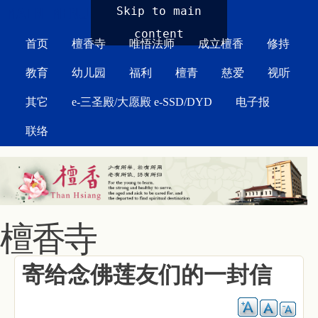
MAIN MENU
Skip to main
content
首页
檀香寺
唯悟法师
成立檀香
修持
教育
幼儿园
福利
檀青
慈爱
视听
其它
e-三圣殿/大愿殿 e-SSD/DYD
电子报
联络
檀香寺
寄给念佛莲友们的一封信