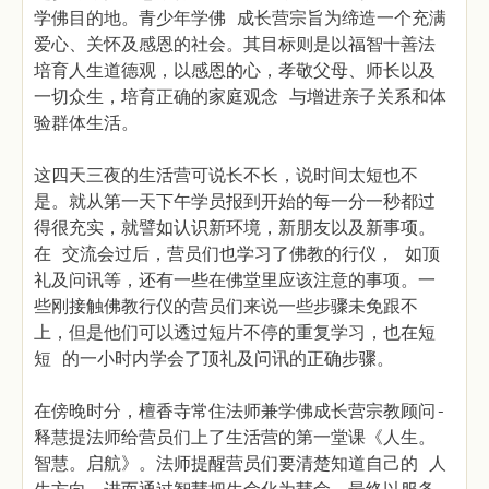
学佛目的地。青少年学佛 成长营宗旨为缔造一个充满
爱心、关怀及感恩的社会。其目标则是以福智十善法
培育人生道德观，以感恩的心，孝敬父母、师长以及
一切众生，培育正确的家庭观念 与增进亲子关系和体
验群体生活。
这四天三夜的生活营可说长不长，说时间太短也不
是。就从第一天下午学员报到开始的每一分一秒都过
得很充实，就譬如认识新环境，新朋友以及新事项。
在 交流会过后，营员们也学习了佛教的行仪， 如顶
礼及问讯等，还有一些在佛堂里应该注意的事项。一
些刚接触佛教行仪的营员们来说一些步骤未免跟不
上，但是他们可以透过短片不停的重复学习，也在短
短 的一小时内学会了顶礼及问讯的正确步骤。
在傍晚时分，檀香寺常住法师兼学佛成长营宗教顾问-
释慧提法师给营员们上了生活营的第一堂课《人生。
智慧。启航》。法师提醒营员们要清楚知道自己的 人