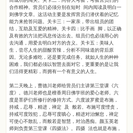
而成功的闯关。关卡二：问答大考验，考验营员们的
合作精神。营员们必须分别在短时 间内阅读及明白一
则佛学文章。这活动主要是发挥营员们潜伏着的记忆
能力来抢答问题。关卡三：一家亲，带出组员的团
结，互助及互爱的精神。关卡四：比手画 脚，以正确
及有效的方法把讯息传达出去。组员们也必须用心的
去沟通，用爱去明白对方的含义。关卡五：美味人
生，尝尽人生的甜酸苦辣，分析不同味道的背后原
因。无论多难吃，还是要完成任务。就如人生的种种
困难，我们都必须以智慧去面对它，更重要的是让我
们活得更精彩，而拥有一个有意义的人生。
第二天晚上，曹德川老师给营员们主讲第三堂课《六
度》。德川老师也是檀香周日佛学班的爱心老师。六
度是菩萨们所修行的修持方式。六度波罗蜜是布施，
持戒，忍辱，精进，禅定 及 般若。布施可度悭贪，
持戒可度毁犯，忍辱可度嗔心，精进对治懈怠，禅定
可使心不散乱，而般若是智慧，对治愚痴。颜玉英老
师则负责第三堂课《四摄法》。四摄 法也就是布施，