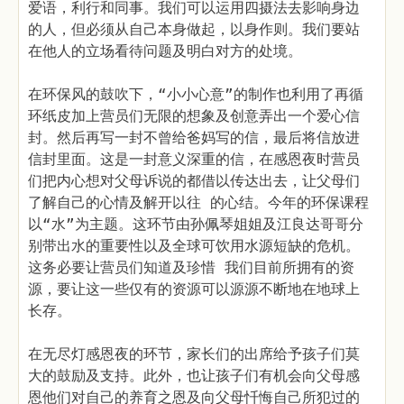
爱语，利行和同事。我们可以运用四摄法去影响身边
的人，但必须从自己本身做起，以身作则。我们要站
在他人的立场看待问题及明白对方的处境。
在环保风的鼓吹下，“小小心意”的制作也利用了再循
环纸皮加上营员们无限的想象及创意弄出一个爱心信
封。然后再写一封不曾给爸妈写的信，最后将信放进
信封里面。这是一封意义深重的信，在感恩夜时营员
们把内心想对父母诉说的都借以传达出去，让父母们
了解自己的心情及解开以往 的心结。今年的环保课程
以“水”为主题。这环节由孙佩琴姐姐及江良达哥哥分
别带出水的重要性以及全球可饮用水源短缺的危机。
这务必要让营员们知道及珍惜 我们目前所拥有的资
源，要让这一些仅有的资源可以源源不断地在地球上
长存。
在无尽灯感恩夜的环节，家长们的出席给予孩子们莫
大的鼓励及支持。此外，也让孩子们有机会向父母感
恩他们对自己的养育之恩及向父母忏悔自己所犯过的