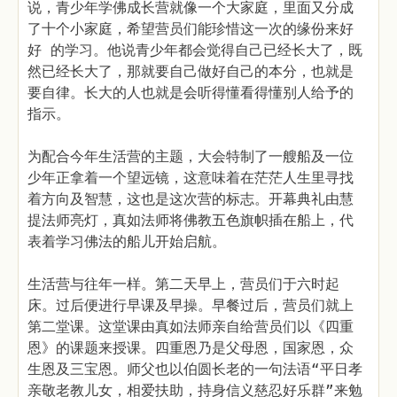
说，青少年学佛成长营就像一个大家庭，里面又分成
了十个小家庭，希望营员们能珍惜这一次的缘份来好
好 的学习。他说青少年都会觉得自己已经长大了，既
然已经长大了，那就要自己做好自己的本分，也就是
要自律。长大的人也就是会听得懂看得懂别人给予的
指示。
为配合今年生活营的主题，大会特制了一艘船及一位
少年正拿着一个望远镜，这意味着在茫茫人生里寻找
着方向及智慧，这也是这次营的标志。开幕典礼由慧
提法师亮灯，真如法师将佛教五色旗帜插在船上，代
表着学习佛法的船儿开始启航。
生活营与往年一样。第二天早上，营员们于六时起
床。过后便进行早课及早操。早餐过后，营员们就上
第二堂课。这堂课由真如法师亲自给营员们以《四重
恩》的课题来授课。四重恩乃是父母恩，国家恩，众
生恩及三宝恩。师父也以伯圆长老的一句法语“平日孝
亲敬老教儿女，相爱扶助，持身信义慈忍好乐群”来勉