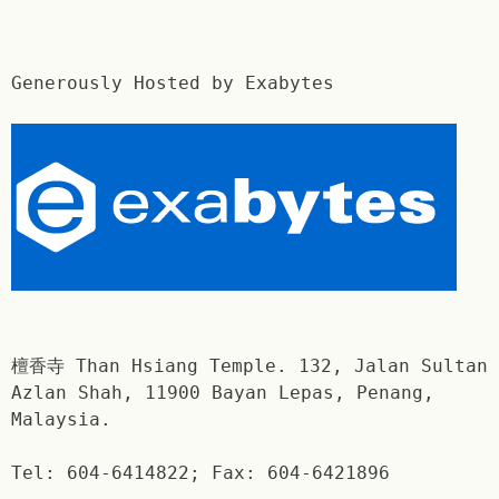
Generously Hosted by Exabytes
檀香寺 Than Hsiang Temple. 132, Jalan Sultan
Azlan Shah, 11900 Bayan Lepas, Penang,
Malaysia.
Tel: 604-6414822; Fax: 604-6421896