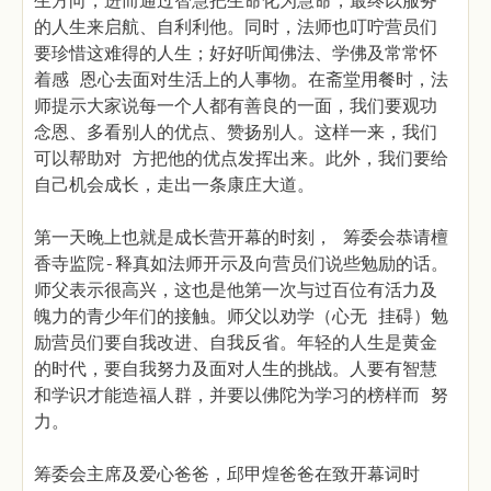
生方向，进而通过智慧把生命化为慧命，最终以服务
的人生来启航、自利利他。同时，法师也叮咛营员们
要珍惜这难得的人生；好好听闻佛法、学佛及常常怀
着感 恩心去面对生活上的人事物。在斋堂用餐时，法
师提示大家说每一个人都有善良的一面，我们要观功
念恩、多看别人的优点、赞扬别人。这样一来，我们
可以帮助对 方把他的优点发挥出来。此外，我们要给
自己机会成长，走出一条康庄大道。
第一天晚上也就是成长营开幕的时刻， 筹委会恭请檀
香寺监院-释真如法师开示及向营员们说些勉励的话。
师父表示很高兴，这也是他第一次与过百位有活力及
魄力的青少年们的接触。师父以劝学（心无 挂碍）勉
励营员们要自我改进、自我反省。年轻的人生是黄金
的时代，要自我努力及面对人生的挑战。人要有智慧
和学识才能造福人群，并要以佛陀为学习的榜样而 努
力。
筹委会主席及爱心爸爸，邱甲煌爸爸在致开幕词时