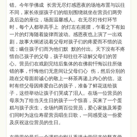
错。今年学佛成 长营无尽灯感恩夜的场地布置与以往
不同，家长依据孩子们的组别围绕就坐在营员们两旁
及后边的座位，场面温馨感人。在无尽灯传灯环节
时，每个人都举高手上 的灯左右摇摆，乍看之下有如
一片的灯海随着旋律而波动。感恩夜也上演了一出戏
剧，故事大纲述说着父母对孩子们的疼爱而不惜的说
谎；瞒住孩子们而为他们默 默的付出。天下没有不疼
惜自己孩子的父母，孩子却往往不谅解父母们的苦
心。营员们在戏剧完结后集体的在佛前忏悔以往所做
错的事，忏悔他们无意间让父母们心 伤，然后分别的
跪在父母面前诚心的敬上一杯茶再递上内心的信。这
时有些父母因疼爱自己的孩子，准备了鲜花送给孩
子，这些举动让孩子们哭成了泪人。在场一位营员的
母亲为了给当天生日的孩子一个惊喜，买来了一个蛋
糕与孩子庆生，全场约两百位营员，爱心家族及筹委
们同时为这位寿星营员唱生日歌，一同感受这一份爱
及庆祝这位营员的生日。