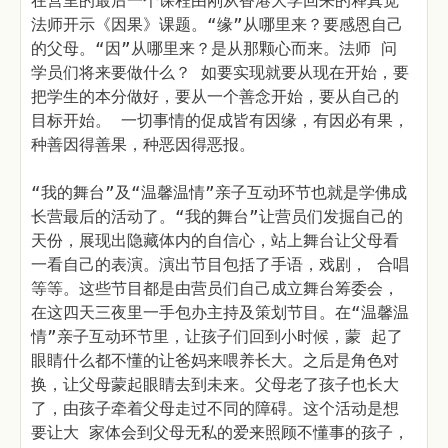
在营里的最后一个课程由刚从香港大学回来的释真觉
法师开示《因果》课题。“缘”从哪里来？要感恩自己
的父母。“因”从哪里来？是从那颗心而来。法师 问
学员们将来要做什么？ 如要实现就要从现在开始，要
把学生的本分做好，要从一个善念开始，要从自己的
目标开始。 一切事情的促成皆有因缘，有因必有果，
种善因得善果，种恶因得恶报。
“我的舞台”及“温馨温情”亲子互动环节也就是学佛成
长营最后的活动了。“我的舞台”让营员们发掘自己的
天份，展现出隐藏体内的自信心，站上舞台让父母看
一看自己的表演。演出节目包括了手语，戏剧， 合唱
等等。这些节目都是由营员们自己成立舞台筹委会，
在这四天三夜里一手包办主持及策划节目。在“温馨温
情”亲子互动环节里，让孩子们回到小时候，蒙 起了
眼睛什么都不懂的让爸妈来喂养长大。之后是角色对
换，让父母蒙起眼睛去到未来。父母老了孩子也长大
了，由孩子牵着父母走过不同的障碍。这个活动是想
要让大 家体会到父母无私的爱来照顾不懂事的孩子，