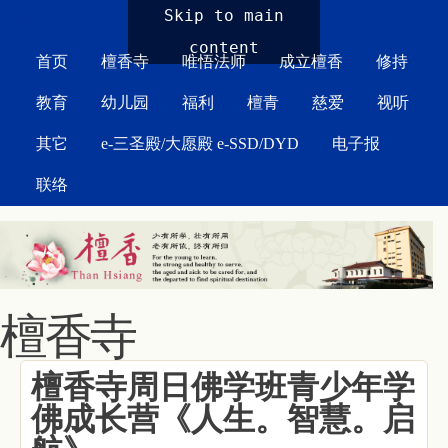
MAIN MENU
Skip to main
content
首页
檀香寺
唯悟法师
成立檀香
修持
教育
幼儿园
福利
檀青
慈爱
视听
其它
e-三圣殿/大愿殿 e-SSD/DYD
电子报
联络
檀香寺
檀香寺周日佛学班青少年学
佛成长营《人生。智慧。启