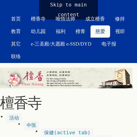
MAIN MENU
Skip to main
content
首页
檀香寺
唯悟法师
成立檀香
修持
教育
幼儿园
福利
檀青
慈爱
视听
其它
e-三圣殿/大愿殿 e-SSD/DYD
电子报
联络
檀香寺
活动
中医
保健
(active tab)