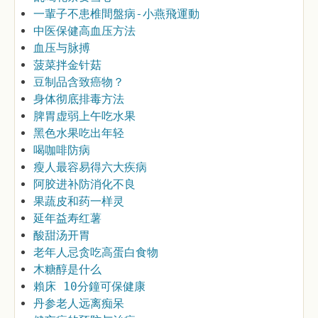
一輩子不患椎間盤病-小燕飛運動
中医保健高血压方法
血压与脉搏
菠菜拌金针菇
豆制品含致癌物？
身体彻底排毒方法
脾胃虚弱上午吃水果
黑色水果吃出年轻
喝咖啡防病
瘦人最容易得六大疾病
阿胶进补防消化不良
果蔬皮和药一样灵
延年益寿红薯
酸甜汤开胃
老年人忌贪吃高蛋白食物
木糖醇是什么
賴床 10分鐘可保健康
丹参老人远离痴呆