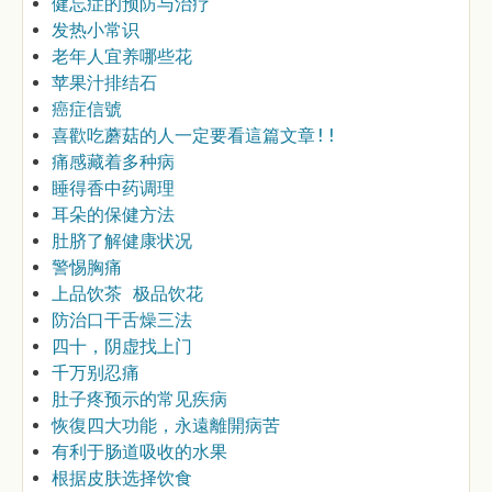
健忘症的预防与治疗
发热小常识
老年人宜养哪些花
苹果汁排结石
癌症信號
喜歡吃蘑菇的人一定要看這篇文章!!
痛感藏着多种病
睡得香中药调理
耳朵的保健方法
肚脐了解健康状况
警惕胸痛
上品饮茶 极品饮花
防治口干舌燥三法
四十，阴虚找上门
千万别忍痛
肚子疼预示的常见疾病
恢復四大功能，永遠離開病苦
有利于肠道吸收的水果
根据皮肤选择饮食