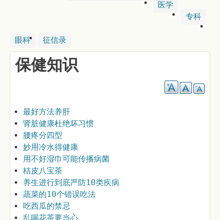
医学
专科
眼科
征信录
保健知识
最好方法养肝
肾脏健康杜绝坏习惯
腰疼分四型
妙用冷水得健康
用不好湿巾可能传播病菌
桔皮八宝茶
养生进行到底严防10类疾病
蔬菜的10个错误吃法
吃西瓜的禁忌
乱喝花茶要当心