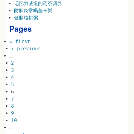
记忆力减退的药茶调养
防肺炎常喝薏米粥
健脑核桃粥
Pages
« first
‹ previous
…
2
3
4
5
6
7
8
9
10
…