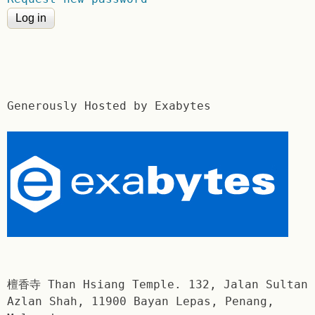
Generously Hosted by Exabytes
檀香寺 Than Hsiang Temple. 132, Jalan Sultan
Azlan Shah, 11900 Bayan Lepas, Penang,