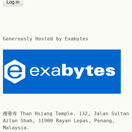
Generously Hosted by Exabytes
檀香寺 Than Hsiang Temple. 132, Jalan Sultan
Azlan Shah, 11900 Bayan Lepas, Penang,
Malaysia.