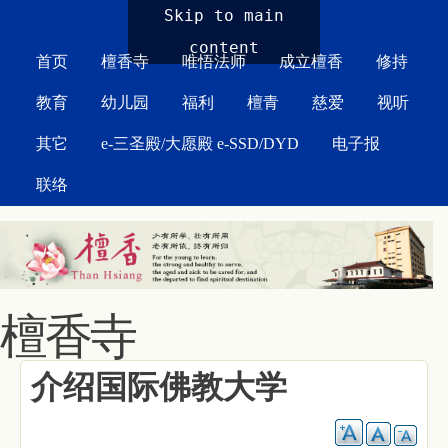
MAIN MENU
Skip to main
content
首页
檀香寺
唯悟法师
成立檀香
修持
教育
幼儿园
福利
檀青
慈爱
视听
其它
e-三圣殿/大愿殿 e-SSD/DYD
电子报
联络
檀香寺
介绍国际佛教大学