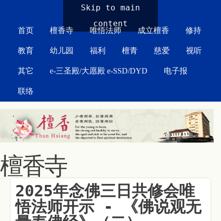
MAIN MENU
Skip to main
content
首页
檀香寺
唯悟法师
成立檀香
修持
教育
幼儿园
福利
檀青
慈爱
视听
其它
e-三圣殿/大愿殿 e-SSD/DYD
电子报
联络
檀香寺
2025年念佛三日共修会唯
悟法师开示 - 《佛说观无