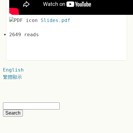
Slides.pdf
2649 reads
English
繁體顯示