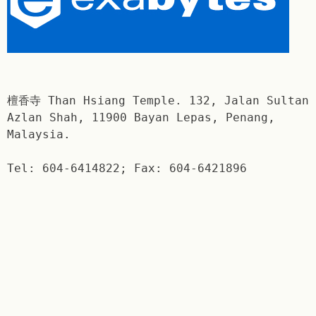
檀香寺 Than Hsiang Temple. 132, Jalan Sultan
Azlan Shah, 11900 Bayan Lepas, Penang,
Malaysia.
Tel: 604-6414822; Fax: 604-6421896