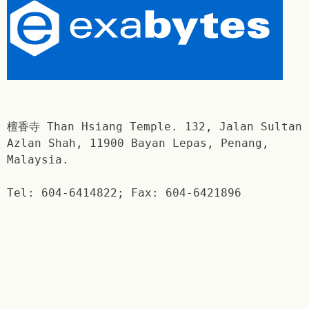
檀香寺 Than Hsiang Temple. 132, Jalan Sultan
Azlan Shah, 11900 Bayan Lepas, Penang,
Malaysia.
Tel: 604-6414822; Fax: 604-6421896