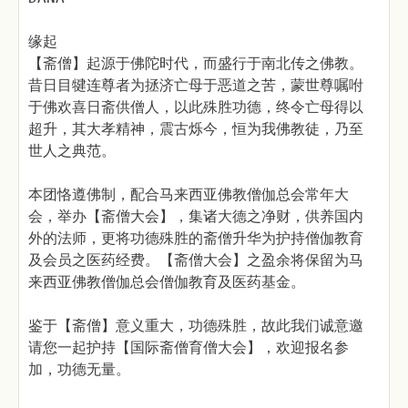
缘起
【斋僧】起源于佛陀时代，而盛行于南北传之佛教。
昔日目犍连尊者为拯济亡母于恶道之苦，蒙世尊嘱咐
于佛欢喜日斋供僧人，以此殊胜功德，终令亡母得以
超升，其大孝精神，震古烁今，恒为我佛教徒，乃至
世人之典范。
本团恪遵佛制，配合马来西亚佛教僧伽总会常年大
会，举办【斋僧大会】，集诸大德之净财，供养国内
外的法师，更将功德殊胜的斋僧升华为护持僧伽教育
及会员之医药经费。【斋僧大会】之盈余将保留为马
来西亚佛教僧伽总会僧伽教育及医药基金。
鉴于【斋僧】意义重大，功德殊胜，故此我们诚意邀
请您一起护持【国际斋僧育僧大会】，欢迎报名参
加，功德无量。