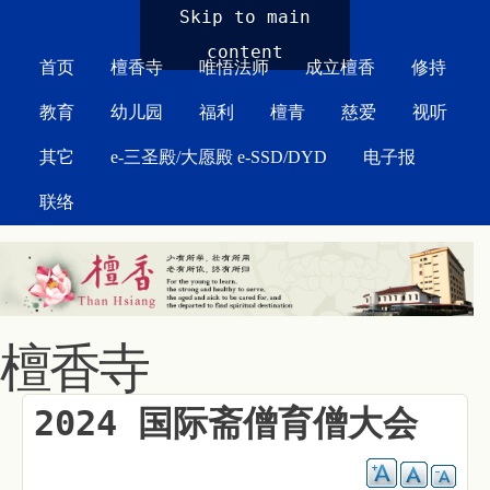
MAIN MENU
Skip to main
content
首页
檀香寺
唯悟法师
成立檀香
修持
教育
幼儿园
福利
檀青
慈爱
视听
其它
e-三圣殿/大愿殿 e-SSD/DYD
电子报
联络
檀香寺
2024 国际斋僧育僧大会