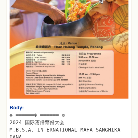
Body:
❁ ══════❃ ══════ ❁
2024 国际斋僧育僧大会
M.B.S.A. INTERNATIONAL MAHA SANGHIKA
DANA