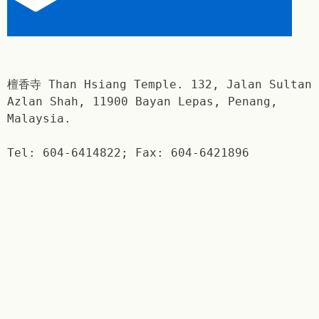
檀香寺 Than Hsiang Temple. 132, Jalan Sultan
Azlan Shah, 11900 Bayan Lepas, Penang,
Malaysia.
Tel: 604-6414822; Fax: 604-6421896