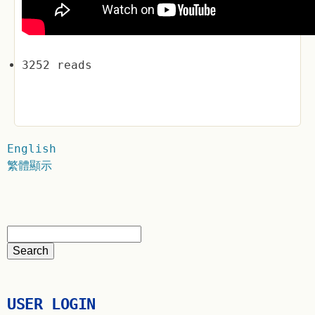
3252 reads
English
繁體顯示
USER LOGIN