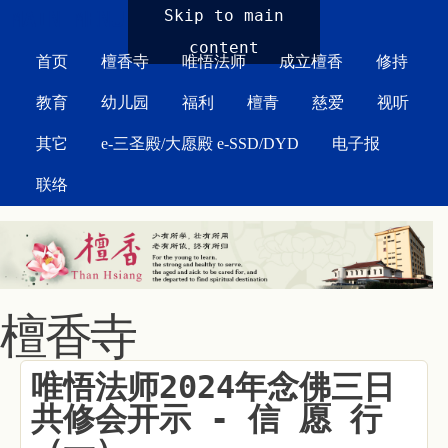
MAIN MENU
Skip to main
content
首页
檀香寺
唯悟法师
成立檀香
修持
教育
幼儿园
福利
檀青
慈爱
视听
其它
e-三圣殿/大愿殿 e-SSD/DYD
电子报
联络
檀香寺
唯悟法师2024年念佛三日
共修会开示 - 信 愿 行