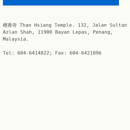
檀香寺 Than Hsiang Temple. 132, Jalan Sultan
Azlan Shah, 11900 Bayan Lepas, Penang,
Malaysia.
Tel: 604-6414822; Fax: 604-6421896