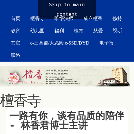
MAIN MENU
Skip to main
content
首页
檀香寺
唯悟法师
成立檀香
修持
教育
幼儿园
福利
檀青
慈爱
视听
其它
e-三圣殿/大愿殿 e-SSD/DYD
电子报
联络
檀香寺
一路有你，谈有品质的陪伴
- 林香君博士主讲