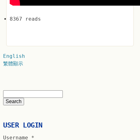
8367 reads
English
繁體顯示
USER LOGIN
Username
*