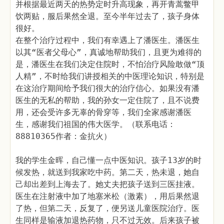
并根据最近两天的热势定时升高现象，再开青蒿鳖甲
饮两贴，服后果然全退。至今半年过去了，孩子身体
很好。
在整个治疗过程中，我们有幸遇上了潘医生。潘医生
以其“医者父母心”，真诚地帮助我们，且更为难得的
是，潘医生在我们决定住院时，不怕治疗风险敢做“顶
人精”，不时给我们讲授相关的中医理论知识，特别是
在这治疗期间给予我们很大的治疗信心。如果没有潘
医生的无私的帮助，我的孙女一定住院了，且不说费
用，还会受许多无辜的骨穿等，我们全家感谢潘医
生，感谢我们祖国的伟大医学。（联系电话：
88810365作者：金抗火）
我的学生金晖，自己懂一点中医知识。孩子13岁的时
候发热，就送到我家吃中药。第二天，热未退，她自
己却出差到上海去了。她丈夫把孩子送到三医挂液。
医生在注射液中加了地塞米松（激素），用后果然退
了热，但第二天，反复了，便另送儿童医院治疗。医
生同样是输液加退热药物，只不过无效。后来孩子被