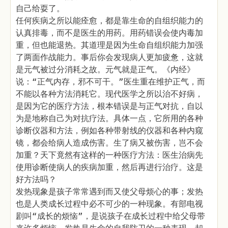
自己给耍了。
任何疾病之所以能痊愈，都是靠生命的自组织能力的
认真排毒，而不是医生的用药。用药错误会使内毒加
重，但也能退热。其道理是因为生命自组织能力加强
了两面作战能力。事后你会发现病人更加疲惫，这就
是元气被过分消耗之故。元气就是正气。《内经》
说：“正气内存，邪不可干。”医生重在维护正气，而
不能以各种方法消耗它。现代医学之所以治不好病，
是因为它的医疗方法，根本错误是与正气对抗，自以
为是地称自己为对抗疗法。具体一点，它所用的各种
诊断仪器和方法，例如各种带射线的仪器和各种内窥
镜，都会给病人造成伤害。生了病又被伤害，岂不会
加重？天下竟然有这样的一种医疗方法：医生治病先
使用诊断使病人的疾病加重，然后再进行治疗。这是
好方法吗？
发热现象是孩子常常遇到而又使父母烦心的事；发热
也是人类成长过程中必不可少的一种现象。有部电视
剧叫“成长的烦恼”，是说孩子在成长过程中给父母带