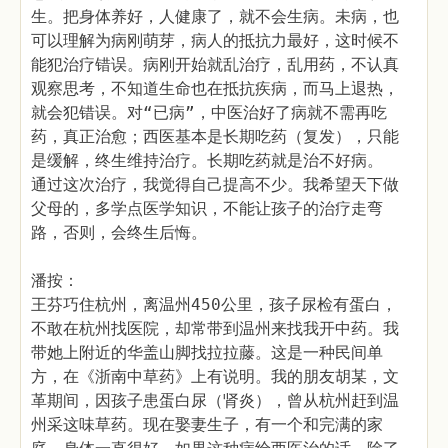
生。把身体养好，人健康了，就不会生病。未病，也
可以理解为病刚萌芽，病人的抵抗力最好，这时候不
能犯治疗错误。病刚开始就乱治疗，乱用药，不认真
观察思考，不知道生命也在抵抗疾病，而马上退热，
就会犯错误。对“已病”，中医治好了病就不需再吃
药，真正治愈；西医基本是长期吃药（复发），只能
是缓解，终生维持治疗。长期吃药就是治不好病。
通过这次治疗，我觉得自己提高不少。我希望天下做
父母的，多学点医学知识，不能让孩子的治疗走弯
路，否则，会终生后悔。
潘按：
王芬巧住杭州，离温州450公里，孩子尿检有蛋白，
不敢在杭州找医院，却常带到温州来找我开中药。我
带她上附近的华盖山脚找拉拉藤。这是一种民间单
方，在《浙南中草药》上有说明。我的朋友胡某，文
革期间，因孩子患蛋白尿（肾炎），曾从杭州赶到温
州采这味草药。现在娶妻生子，有一个和完满的家