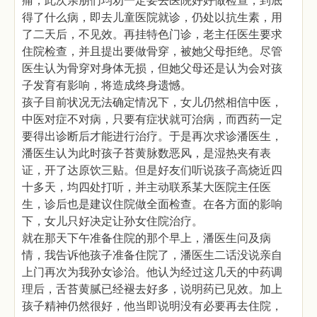
痛，此次亲朋们均劝一定要去医院好好做检查，到底
得了什么病，即去儿童医院就诊，仍处以抗生素，用
了二天后，不见效。再挂特色门诊，老主任医生要求
住院检查，并且提出要做骨穿，被她父母拒绝。尽管
医生认为骨穿对身体无损，但她父母还是认为会对孩
子发育有影响，将造成终身遗憾。
孩子目前状况无法确定情况下，女儿仍然相信中医，
中医对症不对病，只要有症状就可治病，而西药一定
要得出诊断后才能进行治疗。于是再次求诊潘医生，
潘医生认为此时孩子苔黄脉数恶风，是湿热夹有表
证，开了达原饮三贴。但是好友们听说孩子高烧近四
十多天，均四处打听，并主动联系某大医院主任医
生，诊后也是建议住院做全面检查。在各方面的影响
下，女儿只好决定让孙女住院治疗。
就在那天下午准备住院的那个早上，潘医生问及病
情，我告诉他孩子准备住院了，潘医生二话没说亲自
上门再次为我孙女诊治。他认为经过这几天的中药调
理后，舌苔黄腻已经褪去好多，说明药已见效。加上
孩子精神仍然很好，他当即说明没有必要再去住院，