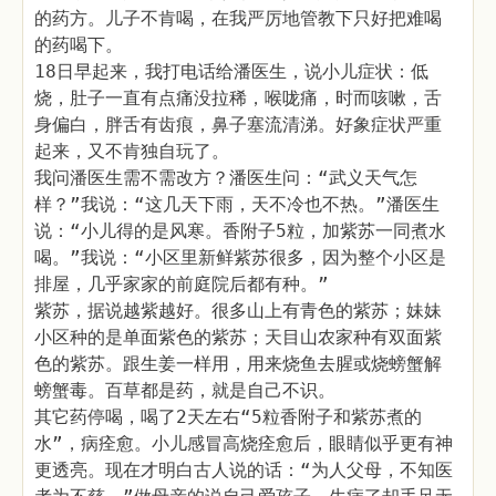
的药方。儿子不肯喝，在我严厉地管教下只好把难喝
的药喝下。
18日早起来，我打电话给潘医生，说小儿症状：低
烧，肚子一直有点痛没拉稀，喉咙痛，时而咳嗽，舌
身偏白，胖舌有齿痕，鼻子塞流清涕。好象症状严重
起来，又不肯独自玩了。
我问潘医生需不需改方？潘医生问：“武义天气怎
样？”我说：“这几天下雨，天不冷也不热。”潘医生
说：“小儿得的是风寒。香附子5粒，加紫苏一同煮水
喝。”我说：“小区里新鲜紫苏很多，因为整个小区是
排屋，几乎家家的前庭院后都有种。”
紫苏，据说越紫越好。很多山上有青色的紫苏；妹妹
小区种的是单面紫色的紫苏；天目山农家种有双面紫
色的紫苏。跟生姜一样用，用来烧鱼去腥或烧螃蟹解
螃蟹毒。百草都是药，就是自己不识。
其它药停喝，喝了2天左右“5粒香附子和紫苏煮的
水”，病痊愈。小儿感冒高烧痊愈后，眼睛似乎更有神
更透亮。现在才明白古人说的话：“为人父母，不知医