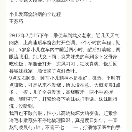
债，会越欠越多。但医院就不管这些了。
小儿发高烧治病的全过程
王芬巧
2012年7月15下午，乘便车到武义老家。近几天天气
闷热，上高速后车窗密封开空调。3个小时的车程，期
间，5岁多小儿在车内午睡近两小时。醒后打喷嚏，两
眼流眼泪。到武义下雨，换乘妹夫的车到乡下父母家
吃晚饭，车窗全打开，凉风习习，狂吹真爽。饭后回
县城妹妹家，顺便摘了点鲜桑叶。
9点左右睡觉，睡前小儿精神不是很好，微热。平时有
点咳嗽，可是从来不发烧，所以没在意。大概凌晨1点
多，一摸，儿子全身发烫，高烧咬牙，两小手紧握
拳。我吓死了，赶紧给楼下的妹妹打电话。妹妹睡得
沉，没听到。
我再也不敢合眼，怕小儿高烧烧坏大脑变傻。赶紧拿
冷毛巾敷额头不停地物理降温，真是度日如年。一直
熬到凌晨4点钟，不管三七二十一，打潘德孚医生的手