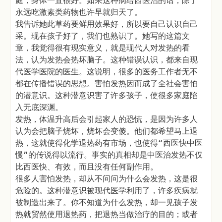
庭，身体一直很好。如果这种病给西医治的话，除了
永远吃激素类药物也许早就归天了。
我告诉她此草药要鲜用效果好，所以要自己认识自己
采。现在孩子好了，我们也熟识了。她写的这篇文
章，我觉得很有现实意义，就是现代人对发热的看
法，认为发热会热坏脑子。这种错误认识，都来自现
代医学医院的医生。这说明，很多的医务工作者无不
都在传播错误的思想。害怕发热因而成了全社会害怕
的潜意识。这种潜意识害了许多孩子，使很多家庭陷
入无底深渊。
发热，体温升高后会引起家人的恐慌，是因为许多人
认为会把脑子烧坏，烧坏会变傻。他们都希望马上退
热，这就使得化学退热药有市场，也使得“西医快中医
慢”的传说得以流行。事实的真相却是中医治发热不仅
比西医快、有效，而且没有任何副作用。
很多人害怕发热，却从不问问为什么会发热，这是很
危险的。这种潜意识被现代医学利用了，许多疾病就
被制造出来了。你不知道为什么发热，却一见孩子发
热就贸然使用退热药，把退热当做治疗的目的；或者