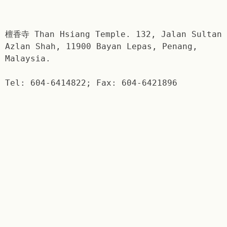
檀香寺 Than Hsiang Temple. 132, Jalan Sultan
Azlan Shah, 11900 Bayan Lepas, Penang,
Malaysia.
Tel: 604-6414822; Fax: 604-6421896