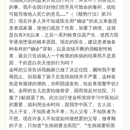
为我病人的利益来开具治疗药方，并永不干伤害他人
的事。我不会因讨好他们而开具可致命的毒药，或给
可能导致他人死亡的意见……”（《顺势疗法》第35
页）现在许多人并不知道医生用“确诊”的名义来蛊惑
患者或家属，使他们疏忽了伤害，加重了病情。这就
是自有X光以来，之后一系列检查仪器产生，使西方医
学逐渐堕落的根本原因。现在的医生，建议患者做各
种各样的“确诊”穿刺，以及连续不断的强幅射性检
查，最后只告诉病人一个检查的疾病的结果而不是原
因，干的是白衣天使的行为吗？
金晖的父亲告诉我她家已做了决定住院，嘱咐我不要
再阻止。但我看了孩子后觉得病情并不严重，这种发
热是有规律的潮热，亦即阴虚发热，给处青蒿鳖甲饮2
帖。金晖的女儿也害怕做骨穿，因而很反对住院。只
服了1帖就退了热。此次治疗使金晖觉得学习中医知识
的重要，就利用业余时间，跟我学中医了。古人说：
为人子女，不知医者为不孝；为人父母，不知医者为
不慈。现在许多人不知道如何做慈爱的父母，做孝顺
的子女，只知道“生病就要去医院”、“生病就要听医