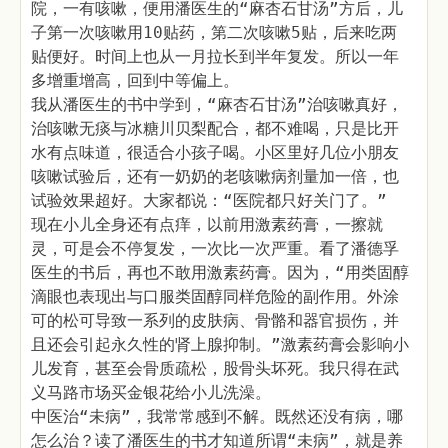
院，一有咳嗽，便用潘医生的“麻杏石甘汤”方后，儿
子第一次咳嗽用10贴药，第二次咳嗽5贴，后来吃两
贴便好。时间上也从一月拉长到半年复发。所以一年
多增重增高，回到中等偏上。
我从潘医生的书中学到，“麻杏石甘汤”治咳嗽真好，
治咳嗽无痰与冰糖川贝梨配合，都不难喝，只是比开
水有点味道，很适合小孩子喝。小区里好几位小朋友
咳嗽试验后，还有一奶奶的老咳嗽病剂量加一倍，也
试验效果超好。大家都说：“医院都只好关门了。”
现在小儿全身还有点痒，以前用激素药膏，一擦就
灵，可是会不停复发，一次比一次严重。看了潘德孚
医生的书后，再也不敢用激素药膏。因为，“用类固醇
滴眼也表现出与口服类固醇同样危险的副作用。外涂
可的松可导致一系列的皮肤病、骨骼和器官损伤，并
且还会引起永久性的肾上腺抑制。”激素药膏会影响小
儿发育，甚至会骨质疏松，股骨头坏死。我只得在武
义马路市场买金银花给小儿洗澡。
中医治“未病”，我常常感到不解。既然还没有病，哪
怎么治？读了潘医生的书才知道所谓“未病”，就是养