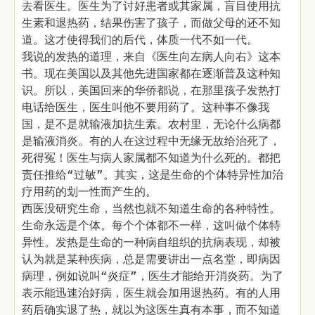
去看医生。医生为了讨好患者或其家属，盲目使用抗
生素和退热药，结果伤害了孩子，而做父母的还不知
道。这才使得我们的后代，体质一代不如一代。
我说的发热的道理，来自《医生向左病人向右》这本
书。现在美国以及其他先进国家都在逐渐普及这种知
识。所以，美国回来的华侨都说，在那里孩子发热打
电话给医生，医生叫他不要用药了。这种事不像我
国，是不是就输液加抗生素。农村里，无论什么病都
是输液消炎。有的人在这过程中无缘无故给治死了，
死得冤！医生与病人家属都不知道为什么死的。都把
责任推给“过敏”。其实，这是生命的个体特异性加治
疗用药的划一性而产生的。
西医没研究生命，当然也就不知道生命的各种特性。
生命永远是个体。每个个体都不一样，这叫做个体特
异性。发热是生命的一种病自组织的抗病表现，却被
认为就是某种疾病，总是需要讲出一点名堂，即病因
病理，例如说叫“炎症”，医生才能给开消炎药。为了
表示能迅速治好病，医生就会加用退热药。有的人用
药后确实退了热，就以为这医生真有本事，而不知道