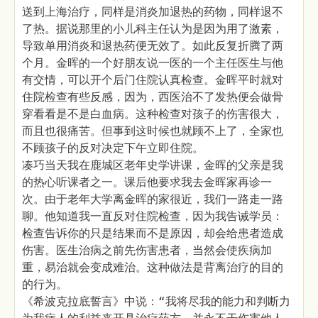
送到上海治疗，同样是消炎加退热的药物，同样退不
了热。据说那里的小儿科主任认为是因为用了激素，
导致单用消炎和退热药便无效了。如此反复折腾了两
个月。金晖的一个好朋友说一医的一个主任医生与他
有交情，可以开个后门住院认真检查。金晖平时就对
住院检查有些反感，因为，西医治不了发热便会做骨
穿看看是不是白血病。这种检查对孩子的伤害很大，
而且也很痛苦。但事到这时候也就顾不上了，全家也
不顾孩子的反对决定下午立即住院。
凑巧当天我在鹿城区老年史学讲课，金晖的父亲是我
的热心听课者之一。课后他要求我去金晖家再诊一
次。由于老年大学离金晖的家很近，我们一路走一路
聊。他知道我一直反对住院检查，因为我告诫学员：
检查告诉你的只是结果而不是原因，却会给患者造成
伤害。医生治病之前先伤害患者，当然会使疾病加
重，易治就会变成难治。这种做法是背离治疗的目的
的行为。
《希波克拉底誓言》中说：“我将尽我的能力和判断力