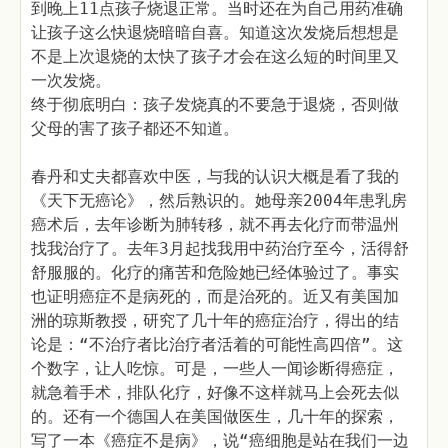
到晚上11点孩子烧退正常。当时还在为自己用药准确
让孩子这么快退烧暗暗自喜。知道这次发烧后想想是
不是上次退烧的太快了孩子才会在这么短的时间里又
一次发烧。
终于彻底明白：孩子发烧真的不要急于退烧，否则做
父母的害了孩子都还不知道。
春丹和丈夫都喜欢中医，与我的认识大概是看了我的
《天下无癌论》，然后熟识的。她母亲2004年患乳房
癌术后，去年诊断为肺转移，就不再去化疗而带温州
找我治疗了。去年3月起找我用中药治疗至今，活得舒
舒服服的。化疗的痛苦和危险她已经体验过了。事实
也证明癌症不是病死的，而是治死的。近又有美国加
洲的琼斯教授，研究了几十年的癌症治疗，得出的结
论是：“不治疗者比治疗者活着的可能性高四倍”。这
个数字，让人吃惊。可是，一些人一闻诊断得癌症，
就急着手术，排队化疗，好像不这样就马上会死去似
的。还有一个德国人在美国做医生，几十年的探索，
写了一本《癌症不是病》，说“癌细胞是站在我们一边