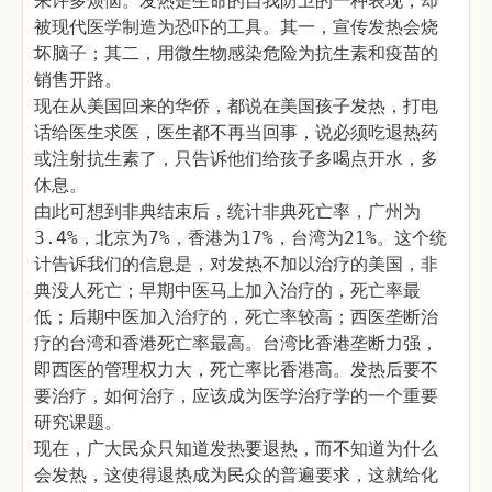
来许多烦恼。发热是生命的自我防卫的一种表现，却
被现代医学制造为恐吓的工具。其一，宣传发热会烧
坏脑子；其二，用微生物感染危险为抗生素和疫苗的
销售开路。
现在从美国回来的华侨，都说在美国孩子发热，打电
话给医生求医，医生都不再当回事，说必须吃退热药
或注射抗生素了，只告诉他们给孩子多喝点开水，多
休息。
由此可想到非典结束后，统计非典死亡率，广州为
3.4%，北京为7%，香港为17%，台湾为21%。这个统
计告诉我们的信息是，对发热不加以治疗的美国，非
典没人死亡；早期中医马上加入治疗的，死亡率最
低；后期中医加入治疗的，死亡率较高；西医垄断治
疗的台湾和香港死亡率最高。台湾比香港垄断力强，
即西医的管理权力大，死亡率比香港高。发热后要不
要治疗，如何治疗，应该成为医学治疗学的一个重要
研究课题。
现在，广大民众只知道发热要退热，而不知道为什么
会发热，这使得退热成为民众的普遍要求，这就给化