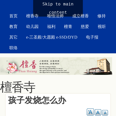
MAIN MENU
Skip to main
content
首页
檀香寺
唯悟法师
成立檀香
修持
教育
幼儿园
福利
檀青
慈爱
视听
其它
e-三圣殿/大愿殿 e-SSD/DYD
电子报
联络
檀香寺
孩子发烧怎么办