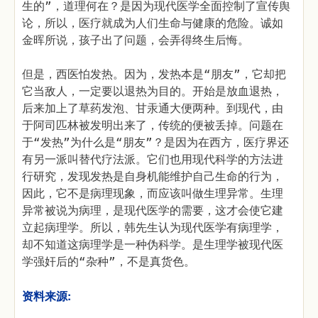
生的”，道理何在？是因为现代医学全面控制了宣传舆
论，所以，医疗就成为人们生命与健康的危险。诚如
金晖所说，孩子出了问题，会弄得终生后悔。
但是，西医怕发热。因为，发热本是“朋友”，它却把
它当敌人，一定要以退热为目的。开始是放血退热，
后来加上了草药发泡、甘汞通大便两种。到现代，由
于阿司匹林被发明出来了，传统的便被丢掉。问题在
于“发热”为什么是“朋友”？是因为在西方，医疗界还
有另一派叫替代疗法派。它们也用现代科学的方法进
行研究，发现发热是自身机能维护自己生命的行为，
因此，它不是病理现象，而应该叫做生理异常。生理
异常被说为病理，是现代医学的需要，这才会使它建
立起病理学。所以，韩先生认为现代医学有病理学，
却不知道这病理学是一种伪科学。是生理学被现代医
学强奸后的“杂种”，不是真货色。
资料来源: