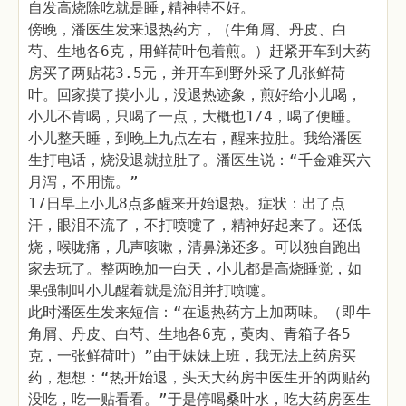
自发高烧除吃就是睡,精神特不好。
傍晚，潘医生发来退热药方，（牛角屑、丹皮、白
芍、生地各6克，用鲜荷叶包着煎。）赶紧开车到大药
房买了两贴花3.5元，并开车到野外采了几张鲜荷
叶。回家摸了摸小儿，没退热迹象，煎好给小儿喝，
小儿不肯喝，只喝了一点，大概也1/4，喝了便睡。
小儿整天睡，到晚上九点左右，醒来拉肚。我给潘医
生打电话，烧没退就拉肚了。潘医生说：“千金难买六
月泻，不用慌。”
17日早上小儿8点多醒来开始退热。症状：出了点
汗，眼泪不流了，不打喷嚏了，精神好起来了。还低
烧，喉咙痛，几声咳嗽，清鼻涕还多。可以独自跑出
家去玩了。整两晚加一白天，小儿都是高烧睡觉，如
果强制叫小儿醒着就是流泪并打喷嚏。
此时潘医生发来短信：“在退热药方上加两味。（即牛
角屑、丹皮、白芍、生地各6克，萸肉、青箱子各5
克，一张鲜荷叶）”由于妹妹上班，我无法上药房买
药，想想：“热开始退，头天大药房中医生开的两贴药
没吃，吃一贴看看。”于是停喝桑叶水，吃大药房医生