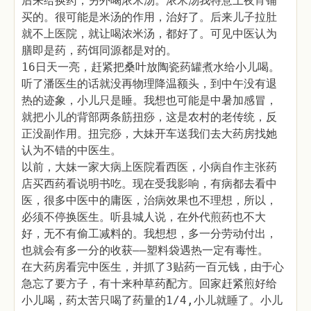
后来给换药，另外喝浓米汤。浓米汤我特意上夜宵铺
买的。很可能是米汤的作用，治好了。后来儿子拉肚
就不上医院，就让喝浓米汤，都好了。可见中医认为
膳即是药，药饵同源都是对的。
16日天一亮，赶紧把桑叶放陶瓷药罐煮水给小儿喝。
听了潘医生的话就没再物理降温额头，到中午没有退
热的迹象，小儿只是睡。我想也可能是中暑加感冒，
就把小儿的背部两条筋扭痧，这是农村的老传统，反
正没副作用。扭完痧，大妹开车送我们去大药房找她
认为不错的中医生。
以前，大妹一家大病上医院看西医，小病自作主张药
店买西药看说明书吃。现在受我影响，有病都去看中
医，很多中医中的庸医，治病效果也不理想，所以，
必须不停换医生。听县城人说，在外代煎药也不大
好，无不有偷工减料的。我想想，多一分劳动付出，
也就会有多一分的收获——塑料袋遇热一定有毒性。
在大药房看完中医生，并抓了3贴药一百元钱，由于心
急忘了要方子，有十来种草药配方。回家赶紧煎好给
小儿喝，药太苦只喝了药量的1/4,小儿就睡了。小儿