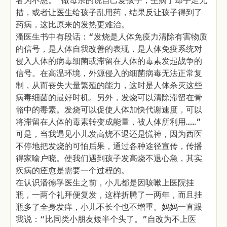
者为不慈。”做母亲的说自己爱孩子，生病了却手足无
措，或者让医生给孩子乱用药，结果反让孩子得到了
药病，这比原来的发热更难治。
潘医生书中有段话：“发烧是人体免疫力清除有害物质
的信号，是人体自我改善的表现，是人体免疫系统对
侵入人体的病毒细菌或滞留在人体的毒素发起战争的
信号。在高温环境，外源侵入的细菌病毒无法正常复
制，从而丧失大量繁殖的能力，这时是人体杀灭这些
病毒细菌的最好时机。另外，发烧可以清除滞留在骨
骼中的毒素。发烧可以促使人体加快代谢速度，可以
将滞留在人体的毒素转变成能量，被人体所利用……”
可是，当我遇见小儿发高烧不退还是慌神，因为西医
不停地把发烧的可怕后果，通过各种途径宣传，传播
得家喻户晓。使我们遇到孩子发高烧不退心急，其实
疾病的痊愈是需要一个过程的。
在认识潘德孚医生之前，小儿都是因咳嗽上医院挂
瓶，一两个礼拜便复发，这样折腾了一两年，而且挂
瓶多了全身发痒，小儿不长个也不增重。妈妈一直跟
我说：“比同类小朋友矮半个头了。”自改为不上医