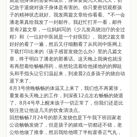
烧是他身体的需要和成长，身体要烧几天就几天，切
记急于退烧对孩子身体是有害的。你只要密切观察孩
子的精神状态就好。我发两篇文章给你看看。”不一会
潘老果真给我发了一封邮件。我赶忙打开一看，邮件
里有2篇文章，一位妈妈写的《少儿发高烧治疗的全过
程》和《一位好中医就是一个好医院》。我把2篇文章
好好的看了一遍，然后又仔细翻看了从民间中医网上
下载打印出来的《孩子感冒发烧怎么办》里的几篇文
章，终于明白了潘老的那番话。这天晚上我俩也就没
有再想着给畅畅用药，依然轮流着给他揉他的的脚趾
头和手指头让它们温起来，到凌晨2点多孩子的烧自动
退下来了。
8月3号傍晚畅畅的体温又上来了，我们也不再紧张，
重复着头天晚上的工作，到深夜12点左右畅畅的烧退
了。8月4号早上醒来孩子一切正常了，但我们还是比
较注意让他这几天的饮食清淡点。
回想畅畅7月24号的那天发烧也是下午我下班回家老
公说畅畅发烧了，但是孩子的嬉戏一切都还不错，老
公给他做了推拿，然后我给他喂了半粒藿香正气丸，