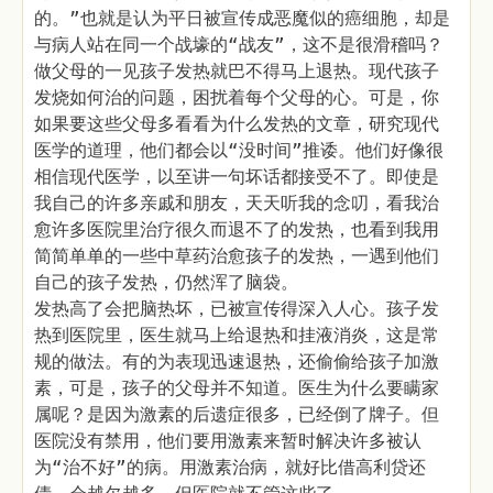
的。”也就是认为平日被宣传成恶魔似的癌细胞，却是
与病人站在同一个战壕的“战友”，这不是很滑稽吗？
做父母的一见孩子发热就巴不得马上退热。现代孩子
发烧如何治的问题，困扰着每个父母的心。可是，你
如果要这些父母多看看为什么发热的文章，研究现代
医学的道理，他们都会以“没时间”推诿。他们好像很
相信现代医学，以至讲一句坏话都接受不了。即使是
我自己的许多亲戚和朋友，天天听我的念叨，看我治
愈许多医院里治疗很久而退不了的发热，也看到我用
简简单单的一些中草药治愈孩子的发热，一遇到他们
自己的孩子发热，仍然浑了脑袋。
发热高了会把脑热坏，已被宣传得深入人心。孩子发
热到医院里，医生就马上给退热和挂液消炎，这是常
规的做法。有的为表现迅速退热，还偷偷给孩子加激
素，可是，孩子的父母并不知道。医生为什么要瞒家
属呢？是因为激素的后遗症很多，已经倒了牌子。但
医院没有禁用，他们要用激素来暂时解决许多被认
为“治不好”的病。用激素治病，就好比借高利贷还