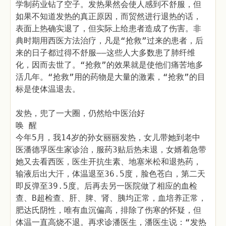
学制药业钻了空子。发热果然会使人感到不舒服，但
如果不知道发热的真正原因，而贸然进行退热的话，
表面上热确实退了，但实际上给患者造成了伤害。非
典时期用西医方法治疗，凡是“抢救”过来的患者，后
来的日子都过得不舒服——这些人大多数患了肺纤维
化，因而去世了。“抢救”的效果就是使他们痛苦地多
活几年。“抢救”用的药物是大量的激素，“抢救”的目
标是使体温退去。
发热，兜了一大圈，仍然给中医治好
唤 醒
今年5月，我14岁的孙女丽丽发热，女儿带她到老中
医潘德孚医生家诊治，服药3贴后热未退，女婿着急带
她又去看西医，医生开抗生素、地塞米松和退热药，
输液后出大汗，体温退至36.5度，脸色苍白，第二天
即反弹至39.5度。后再去另一医院做了相应的血检
查、B超检查、肝、脾、肾、胰均正常，血培养正常，
肥达氏阴性，唯有血沉偏高，排除了伤寒的怀疑，但
体温一直高烧不退。再求诊潘医生，潘医生说：“发热