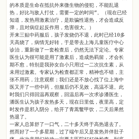
的本质是生命在抵抗外来微生物的侵犯，不能乱退
热，好比与敌人打仗，需要一定的时间”。（现在已经
知道，发热用激素治疗，是欺骗性退热，才会造成反
弹，且对病症起反作用，危害很大。）
开来三贴中药服后，孩子发烧仍不退，此时已经10多
天高烧了，病情无好转，于是带去上海儿童医疗中心
诊治，重新做了一套检查后，仍然无法下定论。专家
医生认为很可能是用了激素后，造成热羁留，才会长
期不愈，特别是我孙女自小只用过一二次抗生素，从
未用过激素。专家认为检查都正常，精神也不错，主
张不用药，注意观察；我们还是不放心找了位上海中
医又开了一些中药，但服后仍不见效，高温不退。此
时我们只得回温再观察，回温后再一次求诊潘医生，
潘医生认为孩子发热多天，现在日里低，夜里高，定
时发作是邪入阴分，给开了青蒿鳖甲饮，二天后果然
热退了。
一家人总算舒了一口气，二十多天终于高热退去了。
然而好了一个多星期，过了端午后又是发热并伴肚子