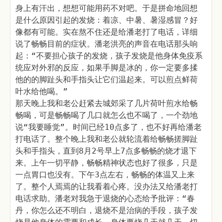
身上有汗出，想想可能用药不对吧。于是拼命地回想
是什么原因引起的发烧：着凉、中暑、暑湿感冒？好
像都有可能。实在熬不住还是给潘老打了电话，详细
说了畅畅目前的症状。潘老洪亮的声音在电话那头响
起：“不要担心孩子的发烧，孩子发烧是他身体免疫系
统应对外邪的反应，如果手脚是冰的，你一定要多揉
他的的脚趾头和手指头让它们温起来。可以煎点鲜荷
叶水给他喝。”
那天晚上我和老公赶紧去城郊采了几片荷叶煎水给畅
畅喝，可是畅畅喝了几口就怎么也不喝了，一个劲地
说“我要睡觉”。时间已经10点多了，也不好再给潘老
打电话了。整个晚上我和老公就轮流着给畅畅搓脚趾
头和手指头，直到8月2号早上7点多畅畅的烧才退下
来。上午一切平静，畅畅精神状态也好了很多，只是
一点胃口也没有。下午3点左右，畅畅的体温又上来
了。整个人焉焉的让我看着心疼。没办法又给潘老打
电话求助。潘老对我急于退烧的心态给予批评：“春
丹，你怎么还不明白，退烧不是治病的手段，孩子发