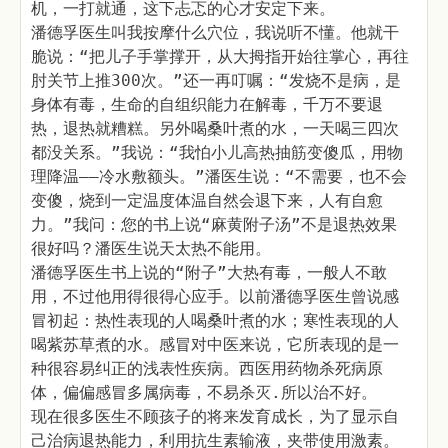
机，一打就通，这下忐忑的心才安定下来。
潘德孚医生叫我按摩什么穴位，我说听不懂。他就干
脆说：“把儿子手掌撑开，从大拇指开始往掌心，再往
肘关节上推300次。”还一再叮嘱：“发烧不是病，是
身体有毒，生命的自组织能力在解毒，千万不要退
热，退热就糟糕。另外喝桑叶煮的水，一天喝三四次
都没关系。”我说：“我怕小儿高热抽筋变傻瓜，用物
理降温——冷水敷额头。”潘医生说：“不需要，也不会
变傻，烧到一定温度体温自然会退下来，人有自愈
力。”我问：您的书上说“麻黄附子汤”不是退热效果
很好吗？潘医生说天太热不能用。
潘德孚医生书上说的“附子”大热有毒，一般人不敢
用，不过他用得很得心应手。以前潘德孚医生曾说感
冒初起：热性表现的人喝桑叶煮的水；寒性表现的人
喝紫苏草煮的水。感冒对中医来说，它所表现的是一
种很容易纠正的浅表性疾病。西医用药物杀死病原
体，偏偏感冒多属病毒，不易杀灭.所以治不好。
现在很多医生不顾孩子的将来发育成长，为了显示自
己治病退热能力，利用抗生素输液，夹带使用激素。