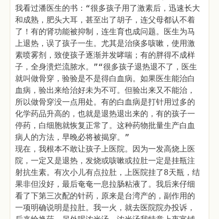
我看过潘医生的书：“很多孩子用了激素后，迅速长大
和成熟，肥头大耳，甚至出了胡子，连父母都认不着
了！有的肾功能被抑制，连生育也成问题。医生为马
上退热，误了孩子一生。尤其是治痰多咳嗽，使用激
素喷雾剂，致使孩子逐渐并发哮喘；有的胖得不成样
子，全身溃烂流脓水。”“很多孩子退热退不了，医生
就叫做骨穿，验验是不是得白血病。如果医生能治白
血病，验出来给治好未为不可。但验出来又不能治，
所以做骨穿没一点用处。有的白血病是打针用过多的
化学药品升高的，也就是退热退出来的，有的孩子一
停药，白细胞就恢复正常了。这种药物批量生产白血
病人的方法，早晚必将被揭穿。”
现在，我根本不敢让孩子上医院。因为一发高烧上医
院，一定又是退热，发烧或咳嗽或拉肚一定是挂瓶注
射抗生素。有次小儿有点拉肚，上医院挂了8天瓶，结
果非但没好，最后奄奄一息拉肠粘液了。我后来仔细
看了下第三次配的针药，原来是台湾产的，副作用的
一项明确说明是拉肚。我一火，就去医院院办投诉，