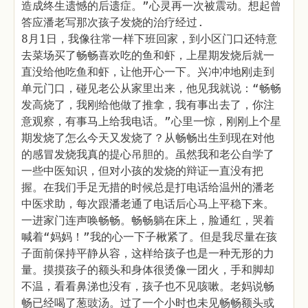
造成终生遗憾的后遗症。”心灵再一次被震动。想起曾
答应潘老写那次孩子发烧的治疗经过.
8月1日，我像往常一样下班回家，到小区门口还特意
去菜场买了畅畅喜欢吃的鱼和虾，上星期发烧后就一
直没给他吃鱼和虾，让他开心一下。兴冲冲地刚走到
单元门口，碰见老公从家里出来，他见我就说：“畅畅
发高烧了，我刚给他做了推拿，我有事出去了，你注
意观察，有事马上给我电话。”心里一惊，刚刚上个星
期发烧了怎么今天又发烧了？从畅畅出生到现在对他
的感冒发烧我真的提心吊胆的。虽然我和老公自学了
一些中医知识，但对小孩的发烧的辩证一直没有把
握。在我们手足无措的时候总是打电话给温州的潘老
中医求助，每次跟潘老通了电话后心马上平稳下来。
一进家门连声唤畅畅。畅畅躺在床上，脸通红，哭着
喊着“妈妈！”我的心一下子楸紧了。但是我尽量在孩
子面前保持平静从容，这样给孩子也是一种无形的力
量。摸摸孩子的额头和身体很烫像一团火，手和脚却
不温，看看鼻涕也没有，孩子也不见咳嗽。老妈说畅
畅已经喝了葱豉汤。过了一个小时也未见畅畅额头或