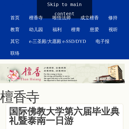
MAIN MENU
Skip to main
content
首页
檀香寺
唯悟法师
成立檀香
修持
教育
幼儿园
福利
檀青
慈爱
视听
其它
e-三圣殿/大愿殿 e-SSD/DYD
电子报
联络
檀香寺
国际佛教大学第六届毕业典
礼暨泰南一日游