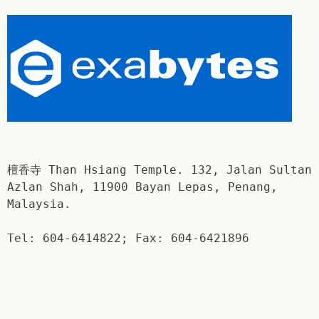
檀香寺 Than Hsiang Temple. 132, Jalan Sultan
Azlan Shah, 11900 Bayan Lepas, Penang,
Malaysia.
Tel: 604-6414822; Fax: 604-6421896