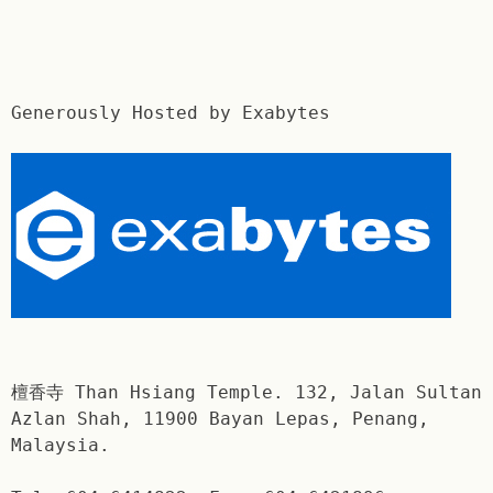
Generously Hosted by Exabytes
檀香寺 Than Hsiang Temple. 132, Jalan Sultan
Azlan Shah, 11900 Bayan Lepas, Penang,
Malaysia.