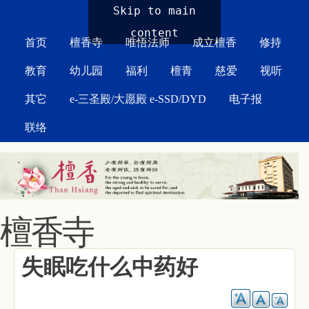
MAIN MENU
Skip to main
content
首页
檀香寺
唯悟法师
成立檀香
修持
教育
幼儿园
福利
檀青
慈爱
视听
其它
e-三圣殿/大愿殿 e-SSD/DYD
电子报
联络
檀香寺
失眠吃什么中药好