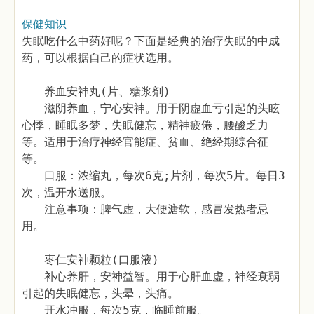
保健知识
失眠吃什么中药好呢？下面是经典的治疗失眠的中成
药，可以根据自己的症状选用。
养血安神丸(片、糖浆剂)
滋阴养血，宁心安神。用于阴虚血亏引起的头眩
心悸，睡眠多梦，失眠健忘，精神疲倦，腰酸乏力
等。适用于治疗神经官能症、贫血、绝经期综合征
等。
口服：浓缩丸，每次6克;片剂，每次5片。每日3
次，温开水送服。
注意事项：脾气虚，大便溏软，感冒发热者忌
用。
枣仁安神颗粒(口服液)
补心养肝，安神益智。用于心肝血虚，神经衰弱
引起的失眠健忘，头晕，头痛。
开水冲服，每次5克，临睡前服。