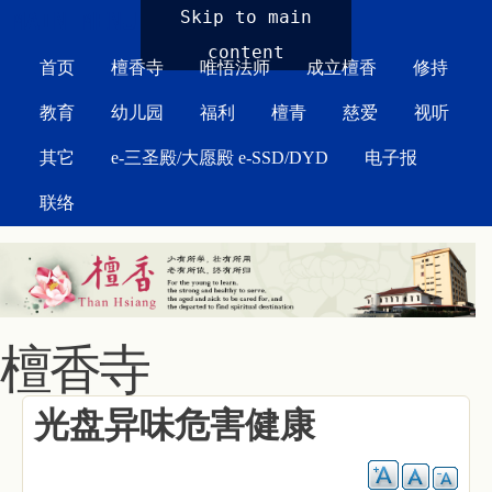
MAIN MENU
Skip to main
content
首页
檀香寺
唯悟法师
成立檀香
修持
教育
幼儿园
福利
檀青
慈爱
视听
其它
e-三圣殿/大愿殿 e-SSD/DYD
电子报
联络
檀香寺
光盘异味危害健康