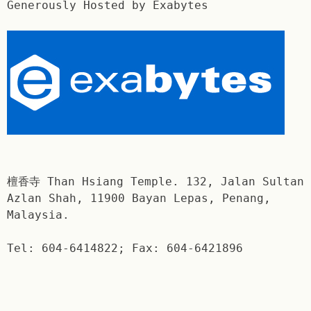
Generously Hosted by Exabytes
檀香寺 Than Hsiang Temple. 132, Jalan Sultan
Azlan Shah, 11900 Bayan Lepas, Penang,
Malaysia.
Tel: 604-6414822; Fax: 604-6421896