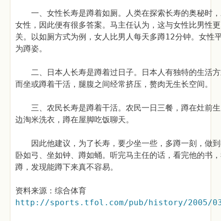
一、女性长寿是蹲着如厕。人类在探索长寿的奥秘时，
女性，因此便有很多答案。马主任认为，这与女性比男性更
关。以如厕方式为例，女人比男人每天多蹲12分钟。女性
为蹲姿。
二、日本人长寿是蹲着过日子。日本人有独特的生活方
而坐或蹲着干活，腿腹之间经常挤压，赘肉无生长空间。
三、农民长寿是蹲着干活。农民一日三餐，蹲在灶前生
边淘米洗衣，蹲在屋脚吃饭聊天。
因此他建议，为了长寿，要少坐一些，多蹲一刻，做到
卧如弓、坐如钟、蹲如蛹。听完马主任的话，看完他的书，
蹲，发现能蹲下来真不容易。
资料来源：综合体育
http://sports.tfol.com/pub/history/2005/0