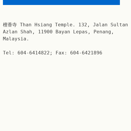
檀香寺 Than Hsiang Temple. 132, Jalan Sultan
Azlan Shah, 11900 Bayan Lepas, Penang,
Malaysia.
Tel: 604-6414822; Fax: 604-6421896