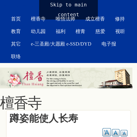
MAIN MENU
Skip to main
content
首页
檀香寺
唯悟法师
成立檀香
修持
教育
幼儿园
福利
檀青
慈爱
视听
其它
e-三圣殿/大愿殿 e-SSD/DYD
电子报
联络
檀香寺
蹲姿能使人长寿