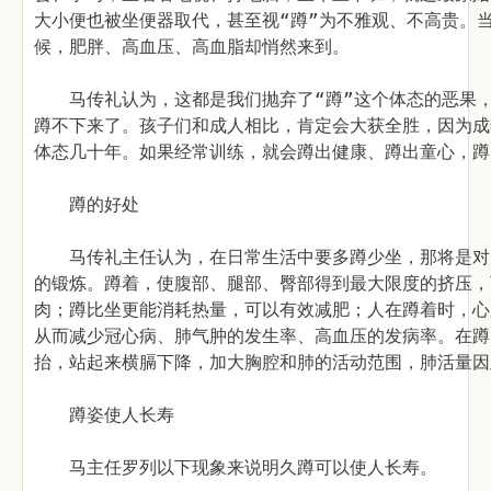
大小便也被坐便器取代，甚至视“蹲”为不雅观、不高贵。
候，肥胖、高血压、高血脂却悄然来到。
马传礼认为，这都是我们抛弃了“蹲”这个体态的恶果，
蹲不下来了。孩子们和成人相比，肯定会大获全胜，因为成
体态几十年。如果经常训练，就会蹲出健康、蹲出童心，蹲
蹲的好处
马传礼主任认为，在日常生活中要多蹲少坐，那将是对
的锻炼。蹲着，使腹部、腿部、臀部得到最大限度的挤压，
肉；蹲比坐更能消耗热量，可以有效减肥；人在蹲着时，心
从而减少冠心病、肺气肿的发生率、高血压的发病率。在蹲
抬，站起来横膈下降，加大胸腔和肺的活动范围，肺活量因
蹲姿使人长寿
马主任罗列以下现象来说明久蹲可以使人长寿。