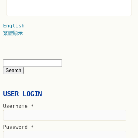
English
繁體顯示
USER LOGIN
Username
*
Password
*