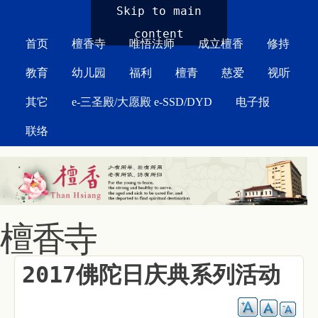
MAIN MENU
Skip to main
content
首页
檀香寺
唯悟法师
成立檀香
修持
教育
幼儿园
福利
檀青
慈爱
视听
其它
e-三圣殿/大愿殿 e-SSD/DYD
电子报
联络
檀香寺
2017佛陀日庆典系列活动