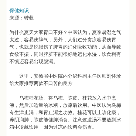
保健知识
来源：转载
为什么夏天大家胃口不好？中医认为，夏季暑湿之气
太过，容易伤脾气，另外，人们过分贪凉容易伤胃
气，也就是说损伤了脾胃的消化吸收功能，从而导致
食欲不振，同时脾脏不能很好地运化水湿，饮食稍有
不慎还容易出现腹泻。
这里，安徽省中医院内分泌科副主任医师刘怀珍
给大家推荐两款不口苦的良方：
乌梅桂花汤。将乌梅、陈皮、桂花放入水中煮
沸，然后加适量的冰糖，放凉后饮用。中医认为乌梅
有生津止渴，和胃止泻之功效。桂花可以止咳化痰，
养阴润肺，陈皮能健脾消食。注意这道汤不要放到冰
箱中冷藏饮用，因为过凉的饮料会伤胃。