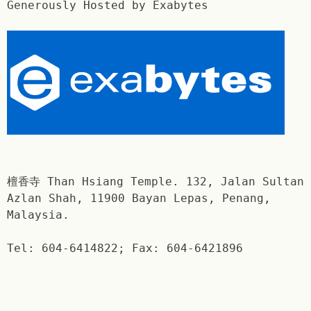
Generously Hosted by Exabytes
檀香寺 Than Hsiang Temple. 132, Jalan Sultan
Azlan Shah, 11900 Bayan Lepas, Penang,
Malaysia.
Tel: 604-6414822; Fax: 604-6421896