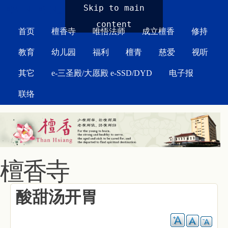
MAIN MENU
Skip to main
content
首页
檀香寺
唯悟法师
成立檀香
修持
教育
幼儿园
福利
檀青
慈爱
视听
其它
e-三圣殿/大愿殿 e-SSD/DYD
电子报
联络
檀香寺
酸甜汤开胃