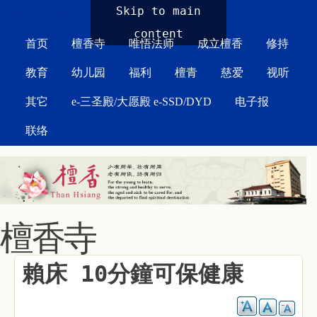
MAIN MENU
Skip to main
content
首页
檀香寺
唯悟法师
成立檀香
修持
教育
幼儿园
福利
檀青
慈爱
视听
其它
e-三圣殿/大愿殿 e-SSD/DYD
电子报
联络
檀香寺
賴床 10分鐘可保健康