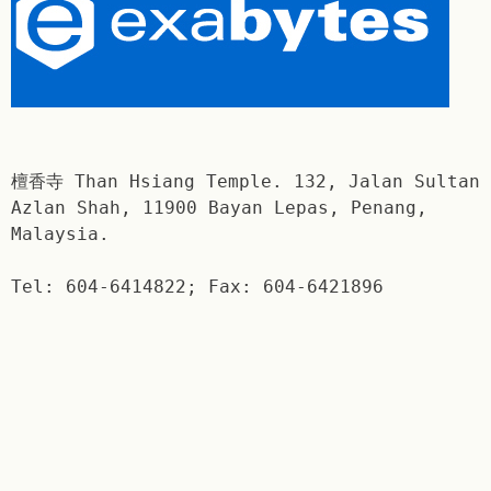
檀香寺 Than Hsiang Temple. 132, Jalan Sultan
Azlan Shah, 11900 Bayan Lepas, Penang,
Malaysia.
Tel: 604-6414822; Fax: 604-6421896