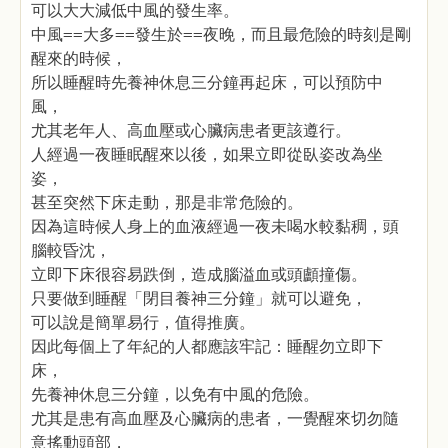
可以大大減低中風的發生率。
中風==大多==發生於==夜晚，而且最危險的時刻是剛
醒來的時候，
所以睡醒時先養神休息三分鐘再起床，可以預防中
風，
尤其老年人、高血壓或心臟病患者更該遵行。
人經過一夜睡眠醒來以後，如果立即從臥姿改為坐
姿，
甚至突然下床走動，那是非常危險的。
因為這時候人身上的血液經過一夜未喝水較黏稠，頭
腦較昏沈，
立即下床很容易跌倒，造成腦溢血或頭顱撞傷。
只要做到睡醒「閉目養神三分鐘」就可以避免，
可以說是簡單易行，值得推廣。
因此每個上了年紀的人都應該牢記：睡醒勿立即下
床，
先養神休息三分鐘，以免有中風的危險。
尤其是患有高血壓及心臟病的患者，一覺醒來切勿隨
意搖動頭部，