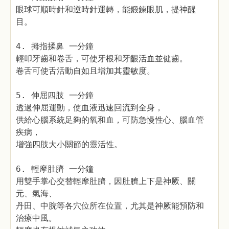
眼球可順時針和逆時針運轉，能鍛鍊眼肌，提神醒
目。
4. 拇指揉鼻 一分鐘
輕叩牙齒和卷舌，可使牙根和牙齦活血並健齒。
卷舌可使舌活動自如且增加其靈敏度。
5. 伸屈四肢 一分鐘
透過伸屈運動，使血液迅速回流到全身，
供給心腦系統足夠的氧和血，可防急慢性心、腦血管
疾病，
增強四肢大小關節的靈活性。
6. 輕摩肚臍 一分鐘
用雙手掌心交替輕摩肚臍，因肚臍上下是神厥、關
元、氣海、
丹田、中脘等各穴位所在位置，尤其是神厥能預防和
治療中風。