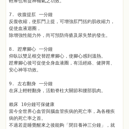
輕摩也有提神補氣之功效。
7. 收腹提肛 一分鐘
反復收縮，使肛門上提，可增強肛門括約肌收縮力，
促使血液迴圈，
除增強性能力外，尚可預防痔瘡及尿失禁的發生。
8. 蹬摩腳心 一分鐘
仰臥以雙足根交替蹬摩腳心，使腳心感到溫熱。
蹬摩腳心後可促使全身血液圈，有活經絡、健脾胃、
安心神等功效。
9. 左右翻身 一分鐘
在床上輕輕翻身，活動脊柱大關節和腰部肌肉。
賴床 10分鐘可保健康
當今全世界心血管與腦血管疾病的死亡率，為各種疾
病的死亡率之首。
不過若是睡覺醒來之後能夠「閉目養神三分鐘」，就