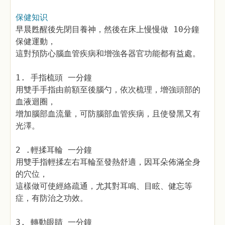
保健知识
早晨甦醒後先閉目養神，然後在床上慢慢做 10分鐘
保健運動，
這對預防心腦血管疾病和增強各器官功能都有益處。
1. 手指梳頭 一分鐘
用雙手手指由前額至後腦勺，依次梳理，增強頭部的
血液迴圈，
增加腦部血流量，可防腦部血管疾病，且使發黑又有
光澤。
2 .輕揉耳輪 一分鐘
用雙手指輕揉左右耳輪至發熱舒適，因耳朵佈滿全身
的穴位，
這樣做可使經絡疏通，尤其對耳鳴、目眩、健忘等
症，有防治之功效。
3. 轉動眼睛 一分鐘