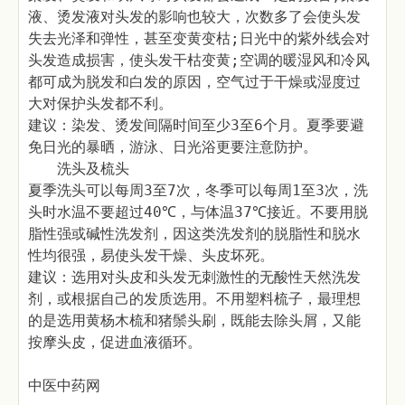
液、烫发液对头发的影响也较大，次数多了会使头发
失去光泽和弹性，甚至变黄变枯;日光中的紫外线会对
头发造成损害，使头发干枯变黄;空调的暖湿风和冷风
都可成为脱发和白发的原因，空气过于干燥或湿度过
大对保护头发都不利。
建议：染发、烫发间隔时间至少3至6个月。夏季要避
免日光的暴晒，游泳、日光浴更要注意防护。
洗头及梳头
夏季洗头可以每周3至7次，冬季可以每周1至3次，洗
头时水温不要超过40℃，与体温37℃接近。不要用脱
脂性强或碱性洗发剂，因这类洗发剂的脱脂性和脱水
性均很强，易使头发干燥、头皮坏死。
建议：选用对头皮和头发无刺激性的无酸性天然洗发
剂，或根据自己的发质选用。不用塑料梳子，最理想
的是选用黄杨木梳和猪鬃头刷，既能去除头屑，又能
按摩头皮，促进血液循环。
中医中药网