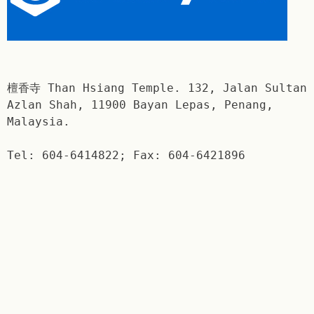
檀香寺 Than Hsiang Temple. 132, Jalan Sultan
Azlan Shah, 11900 Bayan Lepas, Penang,
Malaysia.
Tel: 604-6414822; Fax: 604-6421896