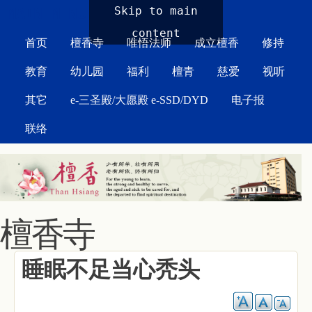
MAIN MENU
Skip to main
content
首页
檀香寺
唯悟法师
成立檀香
修持
教育
幼儿园
福利
檀青
慈爱
视听
其它
e-三圣殿/大愿殿 e-SSD/DYD
电子报
联络
檀香寺
睡眠不足当心秃头