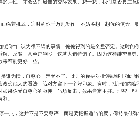
尊的弹性，才会达到最佳的交际效果。想一想，我们是否要注意
会面临着挑战，这时的你千万别发作，不妨多想一想你的使命、
做的那件自认为很不错的事情，偏偏得到的是全盘否定。这时的
辩解、反驳，甚至是争吵。这就大错特错了。因为这样维护自尊
效果可能更好一些。
更是难为情，自尊心一定受不了。此时的你要对批评能够正确理
会改变他人的看法，给对方留下一个好印象。有时，批评的内容
时如果你受自尊心的驱使，当场反击，效果肯定不好。理智一些
有利。
妨厚一点，这并不是不要尊严，而是要把握适当的度，保持最佳弹