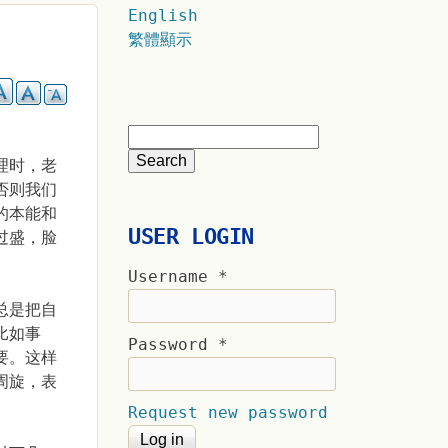
English
繁體顯示
理时，老
否则我们
的本能和
USER LOGIN
过盛，脸
Username
*
总是把自
比如事
Password
*
要。这样
周旋，表
Request new password