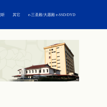
视听
其它
e-三圣殿/大愿殿 e-SSD/DYD