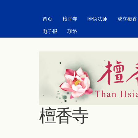
MAIN MENU
首页
檀香寺
唯悟法师
成立檀香
电子报
联络
檀香寺