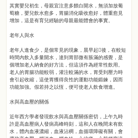
其實嬰兒初生，母親宜注意多餵白開水，無須加放葡
萄糖，嬰兒飲水愈多，胃腸消化吸收愈好，體重愈見
增加，這是有育兒經驗的母親最能體會的事實。
老年人與水
老年人進食少，是個常見的現象，晨早起後，在較短
時間內飲入多量開水，達到胃部微有脹滿的感覺，是
個增加老人納食的好方法，但這須作為經常性飲用。
老人的胃腸功能較弱，灌注較滿的水，胃受到壓力時
會引起收縮，這使胃獲得良性的運動功能鍛鍊，因而
功能加強。假若持之以恆，便可使老人飲食增進。
水與高血壓的關係
近年西方學者發現飲水與高血壓關係密切，上午九時
許是高血壓病人發病高峰時刻，這和人在晚間未有飲
水，體內血液濃縮，血液沾稠，血循環障礙有關，會