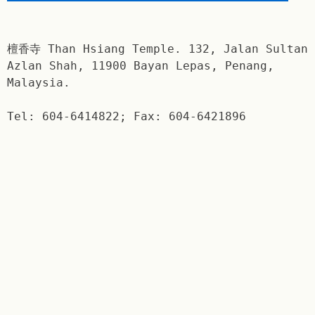
檀香寺 Than Hsiang Temple. 132, Jalan Sultan
Azlan Shah, 11900 Bayan Lepas, Penang,
Malaysia.
Tel: 604-6414822; Fax: 604-6421896