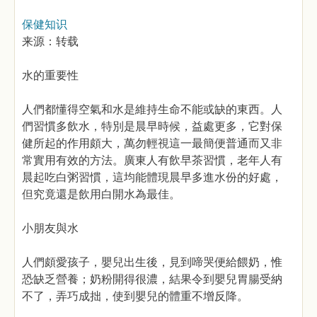
保健知识
来源：转载
水的重要性
人們都懂得空氣和水是維持生命不能或缺的東西。人
們習慣多飲水，特別是晨早時候，益處更多，它對保
健所起的作用頗大，萬勿輕視這一最簡便普通而又非
常實用有效的方法。廣東人有飲早茶習慣，老年人有
晨起吃白粥習慣，這均能體現晨早多進水份的好處，
但究竟還是飲用白開水為最佳。
小朋友與水
人們頗愛孩子，嬰兒出生後，見到啼哭便給餵奶，惟
恐缺乏營養；奶粉開得很濃，結果令到嬰兒胃腸受納
不了，弄巧成拙，使到嬰兒的體重不增反降。