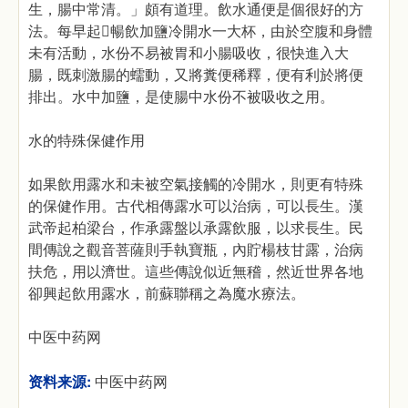
生，腸中常清。」頗有道理。飲水通便是個很好的方
法。每早起暢飲加鹽冷開水一大杯，由於空腹和身體
未有活動，水份不易被胃和小腸吸收，很快進入大
腸，既刺激腸的蠕動，又將糞便稀釋，便有利於將便
排出。水中加鹽，是使腸中水份不被吸收之用。
水的特殊保健作用
如果飲用露水和未被空氣接觸的冷開水，則更有特殊
的保健作用。古代相傳露水可以治病，可以長生。漢
武帝起柏梁台，作承露盤以承露飲服，以求長生。民
間傳說之觀音菩薩則手執寶瓶，內貯楊枝甘露，治病
扶危，用以濟世。這些傳說似近無稽，然近世界各地
卻興起飲用露水，前蘇聯稱之為魔水療法。
中医中药网
资料来源:
中医中药网