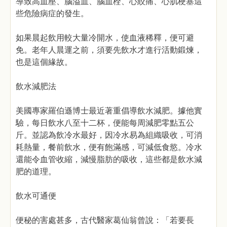
導致高血壓、腦溢血、腦血栓、心絞痛、心肌梗塞這
些危險病症的發生。
如果晨起飲用較大量冷開水，使血液稀釋，便可避
免。老年人晨運之前，須要先飲水才進行活動鍛煉，
也是這個緣故。
飲水減肥法
美國專家羅伯遜博士最近著重倡導飲水減肥。據他實
驗，每日飲水八至十二杯，便能每周減肥零點五公
斤。並認為飲冷水最好，因冷水易為組織吸收，可消
耗熱量，餐前飲水，便有飽滿感，可減低食慾。冷水
還能令血管收縮，減慢脂肪的吸收，這些都是飲水減
肥的道理。
飲水可通便
便秘的害處甚多，古代醫家葛仙翁曾說：「若要長