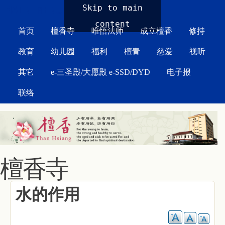
MAIN MENU
Skip to main
content
首页
檀香寺
唯悟法师
成立檀香
修持
教育
幼儿园
福利
檀青
慈爱
视听
其它
e-三圣殿/大愿殿 e-SSD/DYD
电子报
联络
檀香寺
水的作用