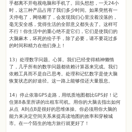
乎都离不开电视电脑和手机了。回头想想，一天24小
时，这三种产品占用了我们多少时间。如果突然有一
天停电了，网络断了，会发现我们心里没着没落的，
毫无安全感，觉得生活的全部意义都失去了。这样可
不行！你生活中的重心绝不是它们，它们是使我们的
大脑麻木，坏死的侩子手，除了必要，请不要花过多
的时间和精力在他们身上！
13）处理数字问题。心算。我们已经变得精神懒惰
了，几乎所有的数学问题都依赖计算器来完成。我们
依赖工具而不是自己思考。处理和记忆数字是使大脑
恢复状态的好途径。这一路上能够偿还大量股息。
14）停止依靠GPS走路，用纸质地图都比GPS好！记
住第8条里所讲的出租车司机。用你的大脑去指出如何
从点 A到点B是很好的思维体操。你必须用你大脑的
能力来决定空间关系来提高读地图的效率和穿梭城
市。在一个陌生的地方旅行就更好了！