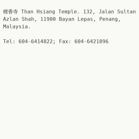
檀香寺 Than Hsiang Temple. 132, Jalan Sultan
Azlan Shah, 11900 Bayan Lepas, Penang,
Malaysia.
Tel: 604-6414822; Fax: 604-6421896