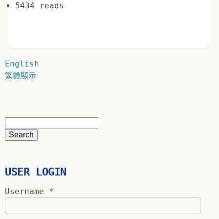
5434 reads
English
繁體顯示
USER LOGIN
Username
*