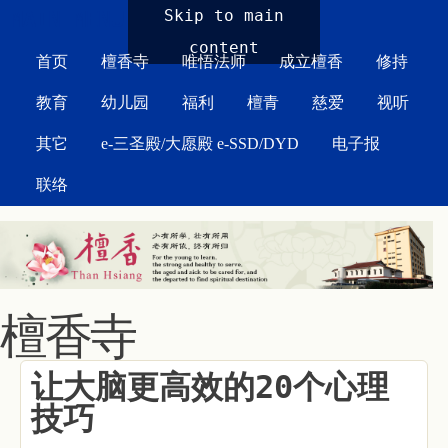
MAIN MENU
Skip to main
content
首页
檀香寺
唯悟法师
成立檀香
修持
教育
幼儿园
福利
檀青
慈爱
视听
其它
e-三圣殿/大愿殿 e-SSD/DYD
电子报
联络
檀香寺
让大脑更高效的20个心理
技巧