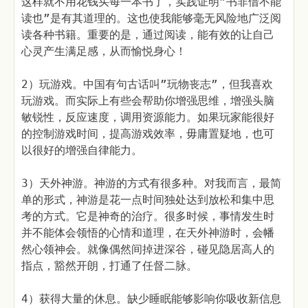
这样就不用花钱买每一本书了，实践证明”书非借不能
读也”是有其道理的。这也使我能够毫无风险地广泛阅
读各种书籍。重要的是，通过阅读，能有效的让自己
心灵产生满足感，从而愉悦身心！
2）玩游戏。中国有句古话叫”玩物丧志”，但我喜欢
玩游戏。而实际上有些会帮助你增强思维，增强头脑
敏锐性，反应速度，调用资源能力。如果玩家能很好
的控制游戏时间，提高游戏效率，毋庸置疑地，也可
以很好的增强自律能力。
3）天外神游。神游的方式有很多种。对我而言，最简
单的形式，神游是花一点时间独处达到放松和集中思
考的方式。它是神奇的治疗。很多时候，事情发生时
并不能体会领悟的心情和道理，在天外神游时，会幡
然心领神会。就像偶然间掉进深谷，碰见隐居高人的
指点，豁然开朗，打通了任督二脉。
4）获得大量的休息。缺少睡眠能够影响你吸收新信息