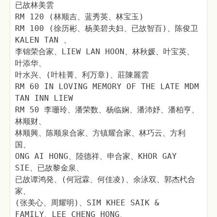
已故林美雲
RM 120 (林顺吉、蓝秀英、林宝玉)
RM 100 (徐历彬、杨美碧夫妇、已故智百)、陈俊卫
KALEN TAN 、
李锦荣合家、LIEW LAN HOON、林秋媛、叶宝英、
叶添华、
叶水兴、(叶桂菁、利万章)、莊陳麗雲
RM 60 IN LOVING MEMORY OF THE LATE MDM
TAN INN LIEW
RM 50 李珊玲、潘荣数、杨临娴、潘沛妤、潘柏亨、
林顺财、
林顺興、陈顺泉合家、方镇耀合家、林巧云、方利
国、
ONG AI HONG、陸德祥、申合家、KHOR GAY
SIE、已故黎金泉、
已故谭鸿発、(何冠霖、何佳凌)、余泳双、郭杰杙合
家、
(张美心、周耀明)、SIM KHEE SAIK &
FAMILY、LEE CHENG HONG、