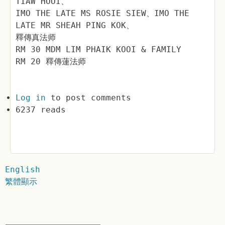
TIAW HOOI、
IMO THE LATE MS ROSIE SIEW、IMO THE
LATE MR SHEAH PING KOK、
釋傳真法师
RM 30 MDM LIM PHAIK KOOI & FAMILY
RM 20 釋傳蓮法师
Log in
to post comments
6237 reads
English
繁體顯示