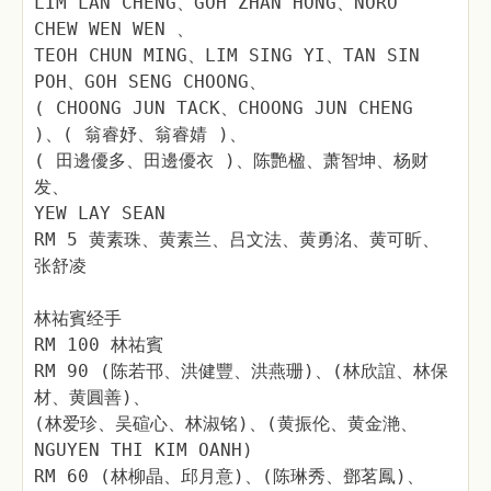
LIM LAN CHENG、GOH ZHAN HONG、NORO
CHEW WEN WEN 、
TEOH CHUN MING、LIM SING YI、TAN SIN
POH、GOH SENG CHOONG、
( CHOONG JUN TACK、CHOONG JUN CHENG
)、( 翁睿妤、翁睿婧 )、
( 田邊優多、田邊優衣 )、陈艷楹、萧智坤、杨财
发、
YEW LAY SEAN
RM 5 黄素珠、黄素兰、吕文法、黄勇洺、黄可昕、
张舒凌
林祐賓经手
RM 100 林祐賓
RM 90 (陈若邗、洪健豐、洪燕珊)、(林欣誼、林保
材、黄圓善)、
(林爱珍、吴碹心、林淑铭)、(黄振伦、黄金滟、
NGUYEN THI KIM OANH)
RM 60 (林柳晶、邱月意)、(陈琳秀、鄧茗鳳)、