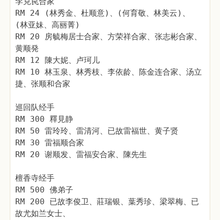
李克苠合家
RM 24 (林秀金、杜顺意)、(何育敬、林美云)、
(林亚妹、高丽菁)
RM 20 房毓梅居士合家、方荣祥合家、张志彬合家、
黄顺発
RM 12 陳大妮、卢珂儿
RM 10 林玉泉、林秀枝、李依龄、陈金连合家、汤立
捷、张顺和合家
巡回队经手
RM 300 釋見静
RM 50 雷玲玲、雷清河、已故雷福世、黄子贤
RM 30 雷福顺合家
RM 20 谢顺发、雷福安合家、陳先生
檀香寺经手
RM 500 佛弟子
RM 200 已故李俊卫、莊瑞银、葉秀珍、梁翠梅、已
故尤如兰女士、