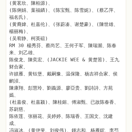
(黄茗欣、陳柏源)、
(陈俐娟、葉福鏻)、(陈宝甄、陈雪妮)、(蔡乙萍、
福名氏)、
(黄裔媁、杜嘉伦)、(张蔚凑、谢楚豪)、(陳世雄、
楊丽梅)、
(吴宥静、柯英碹)
RM 30 楊秀芬、蔡尚艺、王何子军、陳瑞瀕、陈春
来、刘乙雄、
陈俊龙、陳奕宏、(JACKIE WEE & 黄楚荋)、王九
财合家、
许媄雁、黄钰堡、戴嗣豫、温保隆、杨吉祥合家、侯
鹂浈、
陳康翔、彭慧玲、劉義源、廖亞贵、劉詩詩、方苑
嫣、
(杜嘉俊、杜嘉颍)、陳桂鎔、傅淑甄、已故陈春香、
苏尉慈、
陈依莲、张丽花、吴婷婷、陈瑞香、王国文、沈建
成、
冯淑冰、(黄伊斐、刘俊伟)、鍾志和、杨雁鋐、李芍