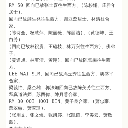
RM 50 回向已故张土喜往生西方、(陈杉姍、庄雅年
居士)、
回向已故颜生発往生西方、谢亚蕊居士、林清枝合
家、
(陈诗全、杨慧萍、陈丽薇、陈丽洁)、(黄德坤、王
白芳)
(回向已故林祝贵、王碹枝、林万兴往生西方)、佛弟
子、
(黄道旭、林宝清、黄翔)、回向已故陈雪梅往生西
方、
LEE WAI SIM、回向已故冯玉秀往生西方、胡盛平
合家、
梁毓怡、梁企雄、郭洙姗回向已故陈美芳往生西方、
释真道法师、苏酉偉、陳月薏合家、
RM 30 OOI HOOI BIN、黄子良合家、(萧忠豪、
萧翠敏、萧翠珊)、
(张用文、张文煜、张凯婷、张凯茵、李美云、萧敬
熙)、