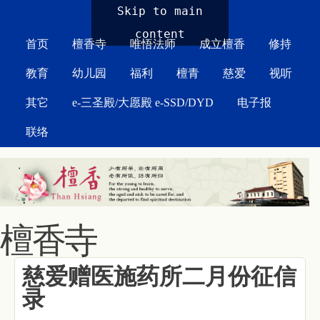
MAIN MENU
Skip to main
content
首页
檀香寺
唯悟法师
成立檀香
修持
教育
幼儿园
福利
檀青
慈爱
视听
其它
e-三圣殿/大愿殿 e-SSD/DYD
电子报
联络
檀香寺
慈爱赠医施药所二月份征信
录