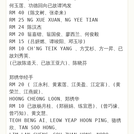
何玉莲、功德回向已故谭鸿发
RM 40 (陈文树、张牵来)
RM 25 NG XUE XUAN、NG YEE TIAN
RM 24 陈汉杰
RM 20 翁嘉锴、翁国俊、廖西兰、何俊毅
RM 15 (吕妍燃、谭竣阳、邓玉珍)
RM 10 CH'NG TEIK YANG 、方艾杉、方一昇、已
故刘秀英、
(已故陈道天、已故王亚六)、陈晓芬
郑绣华经手
RM 20 ( 江永利、黄素莲、江美盈、江定富)、(黄
荣兰、江燕妮)、
HOONG CHEONG LOON、郑绣华
RM 10 已故杨月桂、(郑丽娟、练宜恩)、(曾巧缘、
曾巧知)、黄文慧、
TEOH BENG AI、LEOW YEAP HOON PING、骆绣
欣、TAN SOO HONG、