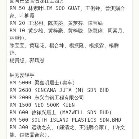
回向已故高伍妹往生西方
RM 50 林素叶LIM SOO GUAT、王俐铮、曾淇赐合
家、叶柳霞
RM 20 王涁祤、陈美菱、黄梦芬、陳宝絲
RM 10 黄少雄、黄梓豪、黄梓骏、陈慧俐、周素月、
林重恒、
陳宝宝、黄瑞花、楊合坤、楊振隆、楊振霖、楊腾
焯、
楊貴想、郭熠恩
钟秀爱经手
RM 5000 梁嘉明居士(卖车)
RM 2680 KENCANA JUTA (M) SDN BHD
RM 2000 东兴白钢工程有限公司
RM 1500 NEO SOOK KUEN
RM 600 曾祥兴居士 (MAZWELL SDN BHD)
RM 500 SOUTH ISLAND PLASTICS SDN.BHD
RM 300 运动之友、(鍾清龙、王溎骅合家)、(许文
龍、鍾依霏合家)、