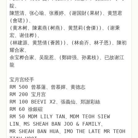
靛、
陳慧清、张心瑜、张雁婷、(谢国財(果材)、黄慧君
(會珺))、
(黄木树、陳素燕(树燕)、黄慧莉(會傈))、(谢秉
宏、谢佳桦)、
(林建源、黄慧倩(薈茜))、(林俞岕、林子恩)、陳初
耀合家、
余宝桦合家、吴龍惹、(鄭鍏强、孙素枝)、已故谢江
龍
宝月宫经手
RM 500 曾慕蓮、曾慕嬋、黄德志
RM 200 宝月宫
RM 100 BEEVI X2、張義仙、郑謝彩絲
RM 60 徐銀碹
RM 50 MDM LILY TAN、MDM TEOH SIEW
LIN、MS SHEAH BAN JOO & FAMILY、
MR SHEAH BAN HUA、IMO THE LATE MR TEOH