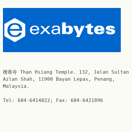
檀香寺 Than Hsiang Temple. 132, Jalan Sultan
Azlan Shah, 11900 Bayan Lepas, Penang,
Malaysia.
Tel: 604-6414822; Fax: 604-6421896