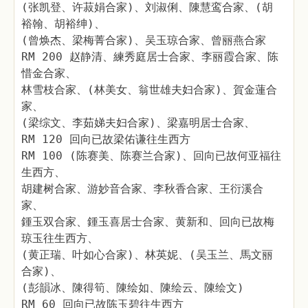
(张凯登、许菽娟合家)、刘淑俐、陳慧鸾合家、(胡
裕翰、胡裕绅)、
(曾焕杰、梁梅菁合家)、吴玉琼合家、曾丽燕合家
RM 200 赵静清、練秀庭居士合家、李丽霞合家、陈
惜金合家、
林雪枝合家、(林美女、翁世雄夫妇合家)、賀金蓮合
家、
(梁综文、李茹娣夫妇合家)、梁嘉明居士合家、
RM 120 回向已故梁佑谦往生西方
RM 100 (陈赛美、陈赛兰合家)、回向已故何亚福往
生西方、
胡建树合家、游妙音合家、李秋香合家、王衍溪合
家、
鍾玉双合家、鍾玉喜居士合家、黄新和、回向已故梅
琼玉往生西方、
(黄正瑞、叶如心合家)、林英妮、(吴玉兰、馬文丽
合家)、
(彭韻冰、陳得筍、陳绘如、陳绘云、陳绘文)
RM 60 回向已故陈玉碧往生西方