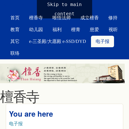
MAIN MENU
Skip to main
content
首页
檀香寺
唯悟法师
成立檀香
修持
教育
幼儿园
福利
檀青
慈爱
视听
其它
e-三圣殿/大愿殿 e-SSD/DYD
电子报
联络
檀香寺
You are here
电子报