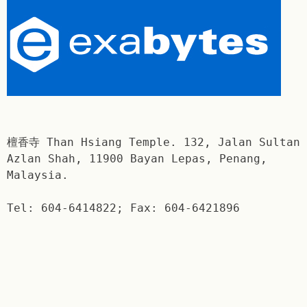
檀香寺 Than Hsiang Temple. 132, Jalan Sultan
Azlan Shah, 11900 Bayan Lepas, Penang,
Malaysia.
Tel: 604-6414822; Fax: 604-6421896