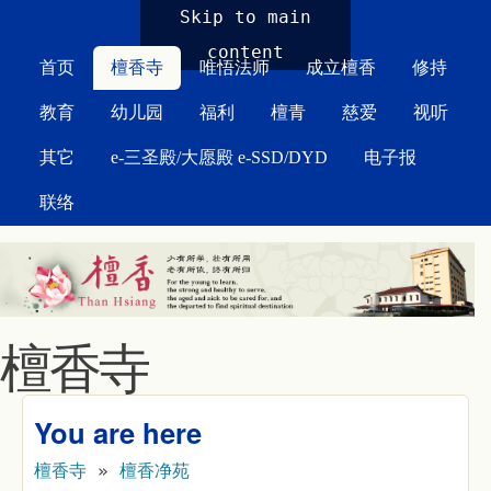
MAIN MENU
Skip to main
content
首页
檀香寺
唯悟法师
成立檀香
修持
教育
幼儿园
福利
檀青
慈爱
视听
其它
e-三圣殿/大愿殿 e-SSD/DYD
电子报
联络
檀香寺
You are here
檀香寺
»
檀香净苑