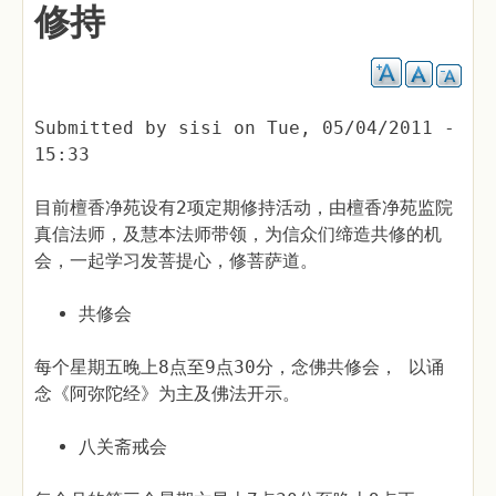
修持
Submitted by
sisi
on
Tue, 05/04/2011 -
15:33
目前檀香净苑设有2项定期修持活动，由檀香净苑监院
真信法师，及慧本法师带领，为信众们缔造共修的机
会，一起学习发菩提心，修菩萨道。
共修会
每个星期五晚上8点至9点30分，念佛共修会， 以诵
念《阿弥陀经》为主及佛法开示。
八关斋戒会