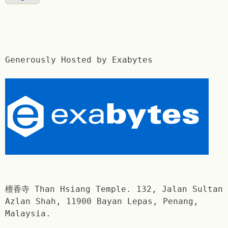
Generously Hosted by Exabytes
檀香寺 Than Hsiang Temple. 132, Jalan Sultan
Azlan Shah, 11900 Bayan Lepas, Penang,
Malaysia.