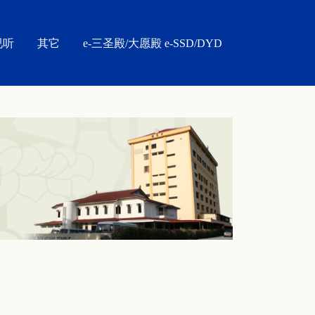
视听
其它
e-三圣殿/大愿殿 e-SSD/DYD