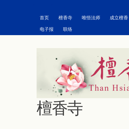
MAIN MENU
首页
檀香寺
唯悟法师
成立檀香
电子报
联络
檀香寺