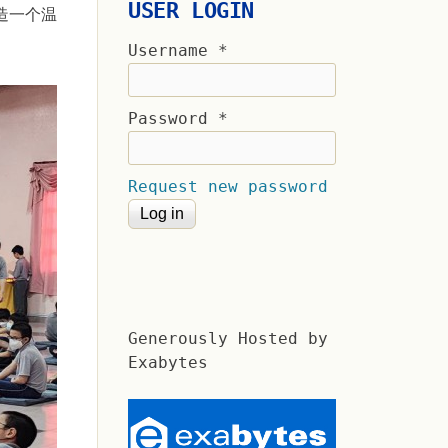
USER LOGIN
造一个温
Username
*
Password
*
Request new password
Generously Hosted by
Exabytes