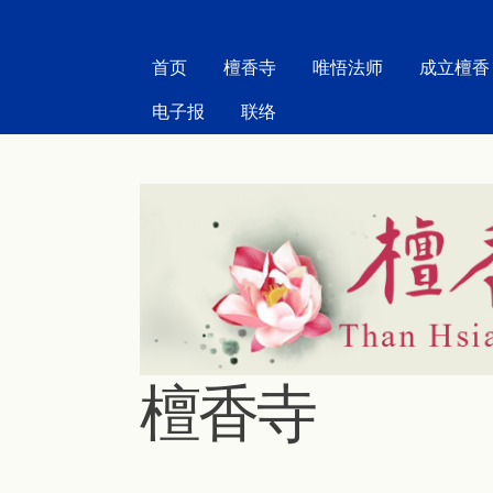
MAIN MENU
首页
檀香寺
唯悟法师
成立檀香
电子报
联络
檀香寺