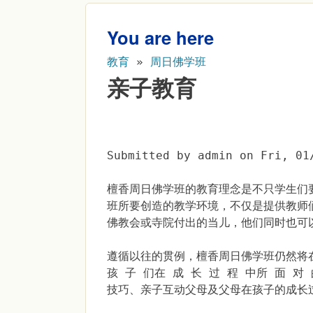
You are here
教育
»
周日佛学班
亲子教育
Submitted by
admin
on
Fri, 01
檀香周日佛学班的教育理念是不只学生们
班所要创造的教学环境，不仅是提供教师
佛教会或寺院付出的当儿，他们同时也可
遵循以往的贯例，檀香周日佛学班仍然将在
孩 子 们在 成 长 过 程 中所 面 对
技巧、亲子互动父母及父母在孩子的成长