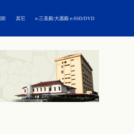
视听
其它
e-三圣殿/大愿殿 e-SSD/DYD