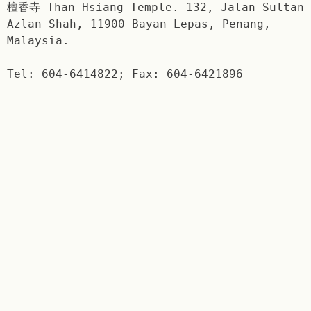
檀香寺 Than Hsiang Temple. 132, Jalan Sultan
Azlan Shah, 11900 Bayan Lepas, Penang,
Malaysia.
Tel: 604-6414822; Fax: 604-6421896