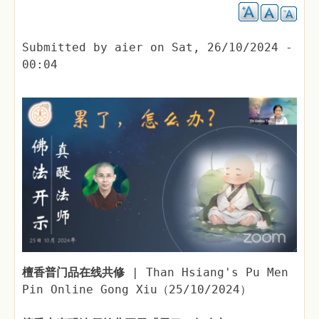
Submitted by
aier
on
Sat, 26/10/2024 -
00:04
檀香普门品在线共修
| Than Hsiang's Pu Men
Pin Online Gong Xiu（25/10/2024）