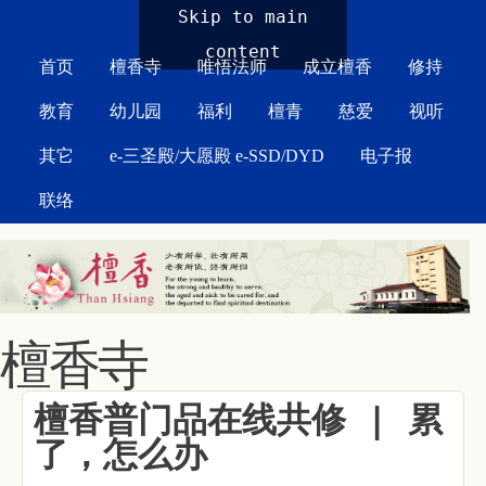
MAIN MENU
Skip to main
content
首页
檀香寺
唯悟法师
成立檀香
修持
教育
幼儿园
福利
檀青
慈爱
视听
其它
e-三圣殿/大愿殿 e-SSD/DYD
电子报
联络
檀香寺
檀香普门品在线共修 | 累
了，怎么办