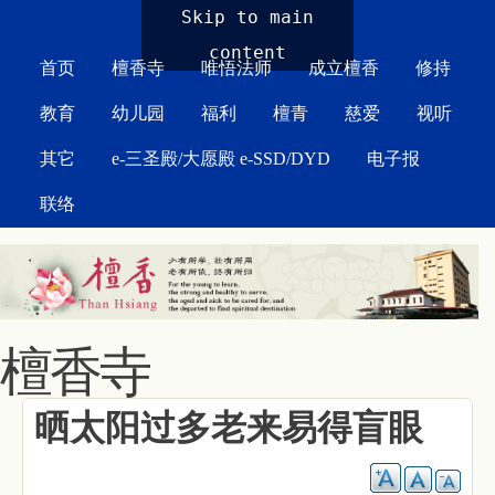
MAIN MENU
Skip to main
content
首页
檀香寺
唯悟法师
成立檀香
修持
教育
幼儿园
福利
檀青
慈爱
视听
其它
e-三圣殿/大愿殿 e-SSD/DYD
电子报
联络
檀香寺
晒太阳过多老来易得盲眼