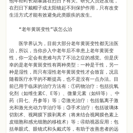
他年轻时长期暴露在烈日下有关。研究人员还发现，
在烈日下戴帽子或太阳镜起不到保护作用，只有改变
生活方式才能有效避免此类眼疾的发生。
“老年黄斑变性”该怎么治
医学界认为，目前大部分老年黄斑变性都无法医
治，所以，当你步入中老年后不幸患上老年黄斑变
性，你一定会有患难与共了不治之症的感觉。但是庆
幸的是老年黄斑变性有两种类型：一种是干性，另一
种是湿性，而只有湿性老年黄斑变性才会致盲，况且
随着医疗水平的不断提高，也不是没有一点办法。目
前已用于临床的治疗方法有：①药物治疗：包括抗氧
化剂（如维生素C、E等）、微量元素（如锌等）、中
药（田七、丹参等）等；②激光治疗：包括氩离子激
光和激光光动力学治疗等；③手术治疗：包括玻璃体
切割术、视网膜下膜剥离术（将来结合视网膜色素上
皮细胞和感光细胞的移植术）等；④助视器应用：包
括单眼式、眼镜式和头戴式等，有助于改善患者的远