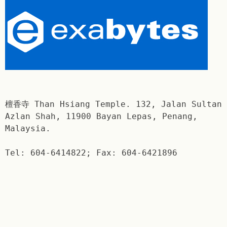
檀香寺 Than Hsiang Temple. 132, Jalan Sultan
Azlan Shah, 11900 Bayan Lepas, Penang,
Malaysia.
Tel: 604-6414822; Fax: 604-6421896