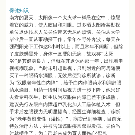
保健知识
南方的夏天，太阳像一个大火球一样悬在空中，炫耀
着它的威力，使人眩目和刺眼。过多晒太阳给某勘探
单位退休技术人员吴伯带来无尽的烦恼。吴伯从大学
毕业后一直从事勘探工作，常年在野外奔波，每天在
强烈阳光下工作达8小时以上，而且常年不间断，但除
了皮肤黝黑外，身体一直硬朗无病，故戏称“太阳
浴”是其健身良方，但就在其退休的那一年，出现看电
视模糊现象。当时未引起重视，只到附近的药房随便
买了一种眼药水滴眼，无效后便到诊所就诊，诊断
为“双眼老年性白内障”，给予白内停眼药水和润舒眼
药水滴眼。用药一段时间后视力进一步下降，他只好
去看专科医生。医生认为双眼白内障已差不多成熟，
建议先行左眼白内障超声乳化加人工晶体植入术，但
手术后左眼视力无明显提高，经医生详细检查，诊断
为“老年黄斑变性（湿性）”，病变已到晚期，目前无
特效治疗方法，并被告知该眼疾常双眼发病。吴伯当
时就楞住了，为自己老来成为盲人而伤心流泪。