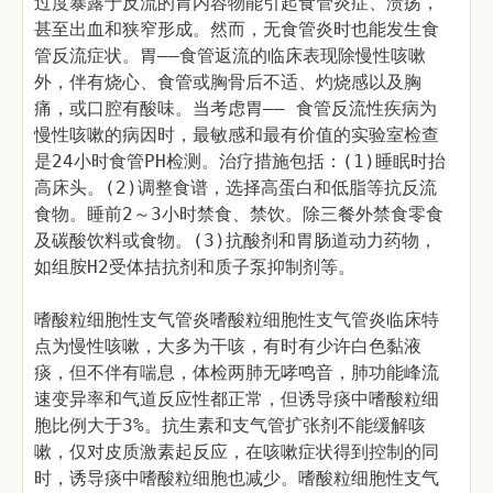
过度暴露于反流的胃内容物能引起食管炎症、溃疡，
甚至出血和狭窄形成。然而，无食管炎时也能发生食
管反流症状。胃——食管返流的临床表现除慢性咳嗽
外，伴有烧心、食管或胸骨后不适、灼烧感以及胸
痛，或口腔有酸味。当考虑胃—— 食管反流性疾病为
慢性咳嗽的病因时，最敏感和最有价值的实验室检查
是24小时食管PH检测。治疗措施包括：(1)睡眠时抬
高床头。(2)调整食谱，选择高蛋白和低脂等抗反流
食物。睡前2～3小时禁食、禁饮。除三餐外禁食零食
及碳酸饮料或食物。(3)抗酸剂和胃肠道动力药物，
如组胺H2受体拮抗剂和质子泵抑制剂等。
嗜酸粒细胞性支气管炎嗜酸粒细胞性支气管炎临床特
点为慢性咳嗽，大多为干咳，有时有少许白色黏液
痰，但不伴有喘息，体检两肺无哮鸣音，肺功能峰流
速变异率和气道反应性都正常，但诱导痰中嗜酸粒细
胞比例大于3%。抗生素和支气管扩张剂不能缓解咳
嗽，仅对皮质激素起反应，在咳嗽症状得到控制的同
时，诱导痰中嗜酸粒细胞也减少。嗜酸粒细胞性支气