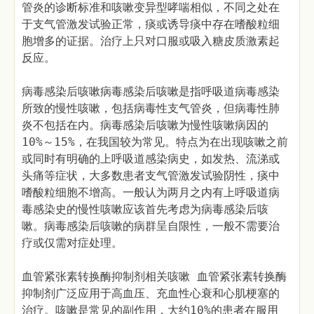
管炎的诊断标准和咳嗽变异型哮喘相似，不同之处在
于支气管激发试验正常，痰或诱导痰中存在嗜酸粒细
胞增多的证据。治疗上只对口服或吸入糖皮质激素起
反应。
病毒感染后咳嗽病毒感染后咳嗽是指呼吸道病毒感染
所致的慢性咳嗽，包括病毒性支气管炎，但病毒性肺
炎不包括在内。病毒感染后咳嗽为慢性咳嗽病因的
10%～15%，在我国较为常见。特点为在出现咳嗽之前
或同时有明确的上呼吸道感染病史，如发热、流涕或
头痛等症状，大多数患者支气管激发试验阴性，痰中
嗜酸粒细胞不增高。一般认为两月之内有上呼吸道病
毒感染史的慢性咳嗽应该首先考虑为病毒感染后咳
嗽。病毒感染后咳嗽的病群呈自限性，一般不需要治
疗或仅需对症处理。
血管紧张素转换酶抑制剂相关咳嗽 血管紧张素转换酶
抑制剂广泛应用于高血压、充血性心衰和心肌梗塞的
治疗。咳嗽是常见的副作用，大约10%的患者在服用