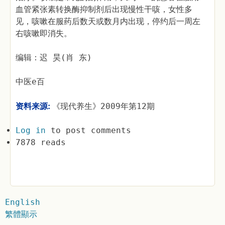
血管紧张素转换酶抑制剂后出现慢性干咳，女性多
见，咳嗽在服药后数天或数月内出现，停约后一周左
右咳嗽即消失。
编辑：迟 昊(肖 东)
中医e百
资料来源:
《现代养生》2009年第12期
Log in
to post comments
7878 reads
English
繁體顯示