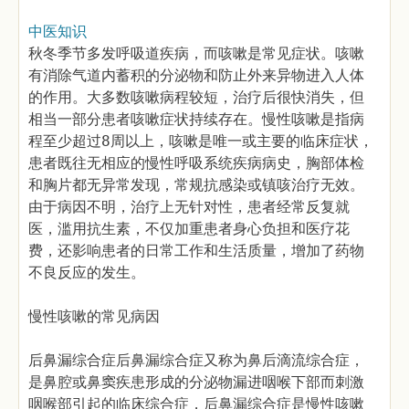
中医知识
秋冬季节多发呼吸道疾病，而咳嗽是常见症状。咳嗽
有消除气道内蓄积的分泌物和防止外来异物进入人体
的作用。大多数咳嗽病程较短，治疗后很快消失，但
相当一部分患者咳嗽症状持续存在。慢性咳嗽是指病
程至少超过8周以上，咳嗽是唯一或主要的临床症状，
患者既往无相应的慢性呼吸系统疾病病史，胸部体检
和胸片都无异常发现，常规抗感染或镇咳治疗无效。
由于病因不明，治疗上无针对性，患者经常反复就
医，滥用抗生素，不仅加重患者身心负担和医疗花
费，还影响患者的日常工作和生活质量，增加了药物
不良反应的发生。
慢性咳嗽的常见病因
后鼻漏综合症后鼻漏综合症又称为鼻后滴流综合症，
是鼻腔或鼻窦疾患形成的分泌物漏进咽喉下部而刺激
咽喉部引起的临床综合症，后鼻漏综合症是慢性咳嗽