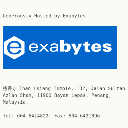
Generously Hosted by Exabytes
檀香寺 Than Hsiang Temple. 132, Jalan Sultan
Azlan Shah, 11900 Bayan Lepas, Penang,
Malaysia.
Tel: 604-6414822; Fax: 604-6421896