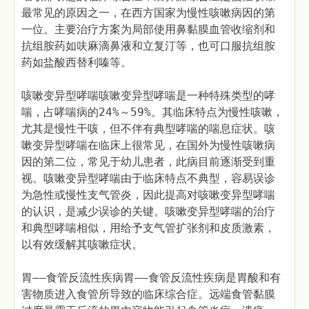
最常见的原因之一，在西方国家为慢性咳嗽病因的第
一位。主要治疗方案为局部使用鼻黏膜血管收缩剂和
抗组胺药如呋麻滴鼻液和立复汀等，也可口服抗组胺
药如盐酸西替利嗪等。
咳嗽变异型哮喘咳嗽变异型哮喘是一种特殊类型的哮
喘，占哮喘病的24%～59%。其临床特点为慢性咳嗽，
尤其是慢性干咳，但不伴有典型哮喘的喘息症状。咳
嗽变异型哮喘在临床上很常见，在国外为慢性咳嗽病
因的第二位，常见于幼儿患者，此病目前逐渐受到重
视。咳嗽变异型哮喘由于临床特点不典型，容易误诊
为急性或慢性支气管炎，因此提高对咳嗽变异型哮喘
的认识，是减少误诊的关键。咳嗽变异型哮喘的治疗
和典型哮喘相似，用给予支气管扩张剂和皮质激素，
以有效缓解其咳嗽症状。
胃——食管反流性疾病胃——食管反流性疾病是胃酸和有
害物质进入食管所导致的临床综合症。远端食管黏膜