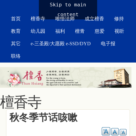
MAIN MENU
Skip to main
content
首页
檀香寺
唯悟法师
成立檀香
修持
教育
幼儿园
福利
檀青
慈爱
视听
其它
e-三圣殿/大愿殿 e-SSD/DYD
电子报
联络
檀香寺
秋冬季节话咳嗽