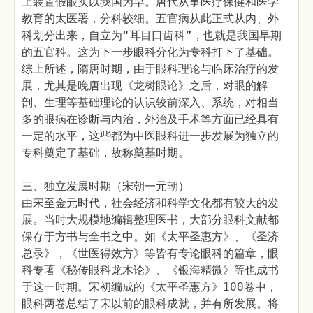
上装置假眼实以我国为早。唐代从事医疗保健和医学
教育的太医署，分科较细。五官病从此正式从内、外
科划分出来，自立为“耳目口齿科”，也就是我国早期
的五官科。这为下一步眼科分化为专科打下了基础。
综上所述，隋唐时期，由于眼科理论与临床治疗的发
展，尤其是晚唐出现《龙树眼论》之后，对眼的解
剖、生理等基础理论的认识较前深入、系统，对相当
多的眼病在诊断与内治，外治及手术等方面已经具有
一定的水平，这些都为中医眼科进一步发展为独立的
专科奠定了基础，故称奠基时期。
三、独立发展时期（宋朝一元朝）
由宋至金元时代，社会经济和科学文化都有较大的发
展。当时大规模地编辑整理医书，大部分眼科文献都
保存于方书与全书之中。如《太平圣惠方》、《圣济
总录》，《世医得效方》等皆有专论眼科的篇章，眼
科专著《秘传眼科龙木论》、《银海精微》等也成书
于这一时期。宋初编成的《太平圣惠方》100卷中，
眼科两卷总结了宋以前的眼科成就，并有所发展。将