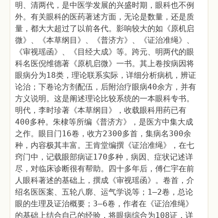
明、清两代，是中医学发展的兴盛时期，眼科也不例
外。有关眼科的医药著述方面，无论是数量，还是质
量，都大大超过了以前各代。影响较大的如《原机启
微》、《本草纲目》、《普济方》、《证治准绳》、
《审视瑶函》、《目经大成》等。跨元、明两代的眼
科名医倪维德著《原机启微》一书。其上卷按病因将
眼病分为18类，理论联系实际，详细分析病机，辨证
论治；下卷论方剂配伍，后附治疗眼病40余方，并有
方义说明。这是阐述理论比较系统的一本眼科专书。
明代，李时珍著《本草纲目》，收载眼科用药已有
400多种。朱棣等所编《普济方》，是医方中集大成
之作。眼目门16卷，收方2300多首，集病名300余
种，内容极其丰富。王肯堂编撰《证治准绳》，在七
窍门中，记载眼部病证170多种，病因、症状记述详
尽，对临床诊断很有帮助。四十多年后，傅仁宇在前
人眼科著述的基础上，撰成《审视瑶函》。卷首，介
绍名医医案、五轮八廓、运气学说等；1—2卷，总论
眼的生理及证治概要；3—6卷，作者在《证治准绳》
的基础上结合自己的经验，将眼病综合为108证，详