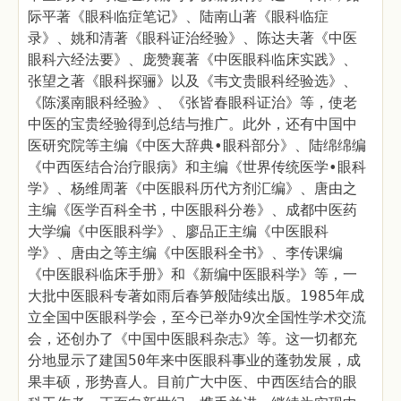
际平著《眼科临症笔记》、陆南山著《眼科临症
录》、姚和清著《眼科证治经验》、陈达夫著《中医
眼科六经法要》、庞赞襄著《中医眼科临床实践》、
张望之著《眼科探骊》以及《韦文贵眼科经验选》、
《陈溪南眼科经验》、《张皆春眼科证治》等，使老
中医的宝贵经验得到总结与推广。此外，还有中国中
医研究院等主编《中医大辞典•眼科部分》、陆绵绵编
《中西医结合治疗眼病》和主编《世界传统医学•眼科
学》、杨维周著《中医眼科历代方剂汇编》、唐由之
主编《医学百科全书，中医眼科分卷》、成都中医药
大学编《中医眼科学》、廖品正主编《中医眼科
学》、唐由之等主编《中医眼科全书》、李传课编
《中医眼科临床手册》和《新编中医眼科学》等，一
大批中医眼科专著如雨后春笋般陆续出版。1985年成
立全国中医眼科学会，至今已举办9次全国性学术交流
会，还创办了《中国中医眼科杂志》等。这一切都充
分地显示了建国50年来中医眼科事业的蓬勃发展，成
果丰硕，形势喜人。目前广大中医、中西医结合的眼