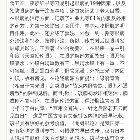
食五辛、夜读细书等容易引起眼病的19种因素，以及
预防眼病的若干注意事项，还首次记述了老人目昏。
在眼病的治疗方面，记载了神曲丸等81首内服及外用
的药方，并第一次提出了食用牛、羊等动物肝脏的明
目作用。此外，还介绍了熏洗、外敷、钩，割等眼病
外治法和针灸、按摩疗法。所以，该书对后世眼科发
展颇具影响。王焘著《外台秘要》，在眼疾一卷中引
印度《天竺经论眼》。在眼的解剖方面指出：眼乃轻
膜裹水，外膜白睛重数有三，黑睛水膜止有一重，不
可轻触：眼之黑白分明，肝管无滞，外托三光，内因
神识，故有所见。在论述病源方面提出：绿翳青旨
（相当于青光眼）之类眼病“皆从内肝管缺，眼孔不通
所致”的独到见解。而且指出，该病初发即须速治，病
成则不复可疗。在眼病论治方面，谓治脑流青盲眼
（相当于白内障）“宜用金篦决，一针之后豁若开云而
见白日”。这是中医古籍有关金针拨内障的最早记载。
该书具有较好的参考价值。《龙树眼论》是我国第一
部有影响的眼科专书。可惜原书早巳失传，仅有日本
人辑录于朝鲜《医方类聚》的辑本。该书大体可分为