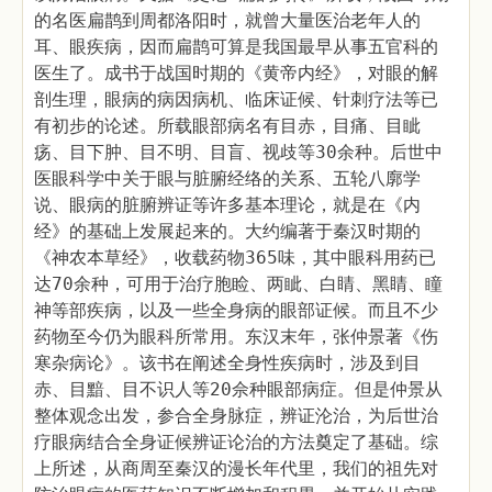
的名医扁鹊到周都洛阳时，就曾大量医治老年人的
耳、眼疾病，因而扁鹊可算是我国最早从事五官科的
医生了。成书于战国时期的《黄帝内经》，对眼的解
剖生理，眼病的病因病机、临床证候、针刺疗法等已
有初步的论述。所载眼部病名有目赤，目痛、目眦
疡、目下肿、目不明、目盲、视歧等30余种。后世中
医眼科学中关于眼与脏腑经络的关系、五轮八廓学
说、眼病的脏腑辨证等许多基本理论，就是在《内
经》的基础上发展起来的。大约编著于秦汉时期的
《神农本草经》，收载药物365味，其中眼科用药已
达70余种，可用于治疗胞睑、两眦、白睛、黑睛、瞳
神等部疾病，以及一些全身病的眼部证候。而且不少
药物至今仍为眼科所常用。东汉末年，张仲景著《伤
寒杂病论》。该书在阐述全身性疾病时，涉及到目
赤、目黯、目不识人等20佘种眼部病症。但是仲景从
整体观念出发，参合全身脉症，辨证沦治，为后世治
疗眼病结合全身证候辨证论治的方法奠定了基础。综
上所述，从商周至秦汉的漫长年代里，我们的祖先对