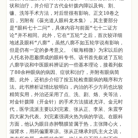
状和治疗，并介绍了古代金针拨内障以及钩、割、
镰、洗等手术方法，对后世很有影响。正文10卷之
后，另附有《葆光道人眼科龙木集》，其主要部分
是“眼科七十二问”，具体内容与前面“七十二证方
论”并不相同。此外，它在“五轮”之后，首次较详细
地述及眼科“八廓”，虽然八廓不如五轮学说有影响，
但是仍有一定的参考意义。《银海精微》为宋以后的
人托名孙思邈撰成的眼科专书。该书首先叙述了五轮
八廓学说和中医眼科辨证的一些基本理论，接着列叙
了80余种眼病的病因、症状和治疗，并附有眼病简
图。此外，还初步介绍了按五轮检查眼病的顺序和方
法。此书辨析证情比较明白，内治的不少方药也比较
精简实用，外治还采用了点、洗、剧、烙、夹等法，
对金针拨障（开金针）的手术方法描述尤详。金元时
代，医学流派主要以刘完素、张从正、李呆、朱震亨
四大家为代表。刘完素强调火热为病的学说。在眼科
方面，他认为眼目赤肿翳膜皆属于热，主张降心火，
滋肾水，用药偏重寒凉。张从正继承刘氏主火之说，