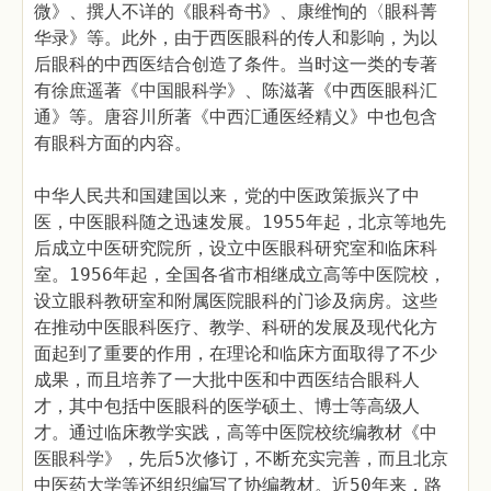
微》、撰人不详的《眼科奇书》、康维恂的〈眼科菁
华录》等。此外，由于西医眼科的传人和影响，为以
后眼科的中西医结合创造了条件。当时这一类的专著
有徐庶遥著《中国眼科学》、陈滋著《中西医眼科汇
通》等。唐容川所著《中西汇通医经精义》中也包含
有眼科方面的内容。
中华人民共和国建国以来，党的中医政策振兴了中
医，中医眼科随之迅速发展。1955年起，北京等地先
后成立中医研究院所，设立中医眼科研究室和临床科
室。1956年起，全国各省市相继成立高等中医院校，
设立眼科教研室和附属医院眼科的门诊及病房。这些
在推动中医眼科医疗、教学、科研的发展及现代化方
面起到了重要的作用，在理论和临床方面取得了不少
成果，而且培养了一大批中医和中西医结合眼科人
才，其中包括中医眼科的医学硕土、博士等高级人
才。通过临床教学实践，高等中医院校统编教材《中
医眼科学》，先后5次修订，不断充实完善，而且北京
中医药大学等还组织编写了协编教材。近50年来，路