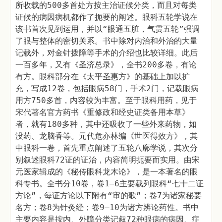
所收载的500多首处方按主治证候分类，而且对每类
证候的病因病机都作了扼要的阐述。眼科五轮学说在
该书首次见到运用，并以“眼通五脏，气贯五轮”强调
了眼与整体的密切关系。书中除对内治和外治的大量
记载外，对金针拨障等手术的介绍也比较详细。此后
一百多年，又有《圣济总录》，全书200多卷，有论
有方。眼科部分在《太平圣惠方》的基础上加以扩
充，写成12卷，包括眼病58门，手术2门，记载眼病
用方750多首，内容较为丰富。至于眼科用药，见于
宋代著名官方药书《重修政和经史证类备用本草》
者，就有180多种，其中还吸收了一些外来药物，如
没药、龙脑香等。元代危亦林编《世医得效方》，其
中眼科一卷，首先重点阐述了五轮八廓学说，其次分
别叙述眼科72证的证治，内容简明扼要而实用。由宋
元医家辑成的《秘传眼科龙木论》，是一本著名的眼
科专书。全书分10卷，卷1—6主要载列眼科“七十二证
方论”，每证方论以下附有“审的歌”；卷7为诸家秘要
名方；卷8为针灸经；卷9—10为诸方辨论药性。书中
主要内容是按内、外障分类记叙72种眼病的病因、症