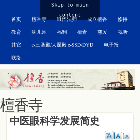
MAIN MENU
Skip to main
content
首页
檀香寺
唯悟法师
成立檀香
修持
教育
幼儿园
福利
檀青
慈爱
视听
其它
e-三圣殿/大愿殿 e-SSD/DYD
电子报
联络
檀香寺
中医眼科学发展简史