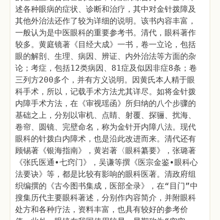
述各种眼病的症状、诊断和治疗，其中对金针拨障及
其他外治法还作了较为详细的说明。该书内容丰富，
一般认为是中医眼科的重要参考书。清代，眼科著作
较多。黄庭镜著《目经大成》一书，卷一立论，包括
眼的解剖、生理、病因、辨证、内外治法等方面的杂
论；考症，包括12类病因、81症及似因非症8条；卷
三列方200多个，并有方义说明。因黄氏本人精于眼
科手术，所以，记载手术方法尤其详尽。如将金针拨
内障手术方法，在《审视瑶函》所归纳的八个步骤的
基础之上，分别以审机、点睛、射覆、探骊、扰海、
卷帘、圆镜、完壁命名，称为金针开内障八法。现代
眼科的针拨白内障术，也是沿此改进而来。清代还有
顾锡著《银海指南》，黄岩著〈眼科纂要》，张璐著
《张氏医通•七窍门》，吴谦等撰《医宗金鉴•眼科心
法要诀》等，都是比较有影响的眼科医著。清政府组
织编撰的《古今图书集成，医部全录》，在“目门”中
搜集历代主要眼科著述，分别作内容简介，并附眼科
处方和各种疗法，资料丰富，也具有较好的参考价