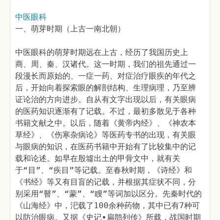
中医眼科
一、萌芽时期（上古一南北朝）
中医眼科的萌芽时期远在上古，经历了我国历史上
商、周、秦、汉诸代。这一时期，我们的祖先通过一
段漫长而原始的、一症一药、对症治疗眼疾的年代之
后，开始向着探索眼的解剖结构、生理病理，乃至辨
证论治的方向进步。自从有文字出现以后，有关眼病
的医药知识逐渐有了记载。不过，最初多散见于各种
书籍文献之中。以后，随着《黄帝内经》、《神农本
草经》、《伤寒杂病论》等医药专书的出现，有关眼
与眼病的知识，在医药书籍中开始有了比较集中的记
载和论述。如早在殷墟出土的甲骨文中，就有关
于“目”、“疾目”等记载。至春秋时期，《诗经》和
《书经》等又有目盲的记载，并根据其症状不同，分
别采用“瞽”、“蒙”、“瞍”等词加以区分。先秦时代的
《山海经》中，汜载了100余种药物，其中已有7种可
以防治眼病。又据《史记•扁鹊列传》所载，战国时期