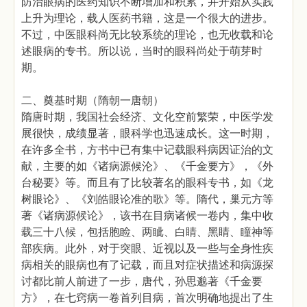
防治眼病的医药知识不断增加和积累，并开始从实践
上升为理论，载人医药书籍，这是一个很大的进步。
不过，中医眼科尚无比较系统的理论，也无收载和论
述眼病的专书。所以说，当时的眼科尚处于萌芽时
期。
二、奠基时期（隋朝一唐朝）
隋唐时期，我国社会经济、文化空前繁荣，中医学发
展很快，成绩显著，眼科学也迅速成长。这一时期，
在许多全书，方书中已有集中记载眼科病因证治的文
献，主要的如《诸病源候沦》、《千金要方》，《外
台秘要》等。而且有了比较著名的眼科专书，如《龙
树眼论》、《刘皓眼论准的歌》等。隋代，巢元方等
著《诸病源候论》，该书在目病诸候一卷内，集中收
载三十八候，包括胞睑、两眦、白睛、黑睛、瞳神等
部疾病。此外，对于突眼、近视以及一些与全身性疾
病相关的眼病也有了记载，而且对症状描述和病源探
讨都比前人前进了一步，唐代，孙思邈著《千金要
方》，在七窍病一卷首列目病，首次明确地提出了生