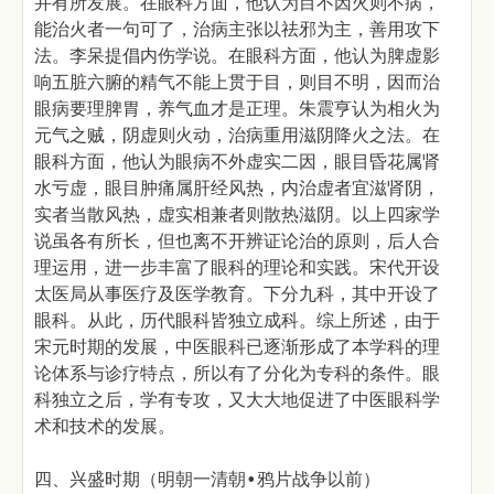
并有所发展。在眼科方面，他认为目不因火则不病，
能治火者一句可了，治病主张以祛邪为主，善用攻下
法。李呆提倡内伤学说。在眼科方面，他认为脾虚影
响五脏六腑的精气不能上贯于目，则目不明，因而治
眼病要理脾胃，养气血才是正理。朱震亨认为相火为
元气之贼，阴虚则火动，治病重用滋阴降火之法。在
眼科方面，他认为眼病不外虚实二因，眼目昏花属肾
水亏虚，眼目肿痛属肝经风热，内治虚者宜滋肾阴，
实者当散风热，虚实相兼者则散热滋阴。以上四家学
说虽各有所长，但也离不开辨证论治的原则，后人合
理运用，进一步丰富了眼科的理论和实践。宋代开设
太医局从事医疗及医学教育。下分九科，其中开设了
眼科。从此，历代眼科皆独立成科。综上所述，由于
宋元时期的发展，中医眼科已逐渐形成了本学科的理
论体系与诊疗特点，所以有了分化为专科的条件。眼
科独立之后，学有专攻，又大大地促进了中医眼科学
术和技术的发展。
四、兴盛时期（明朝一清朝•鸦片战争以前）