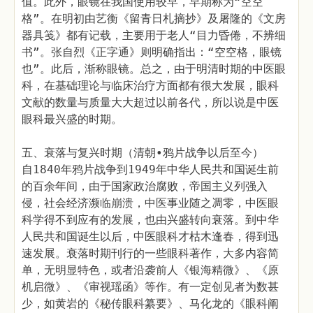
值。此外，眼镜在我国使用较早，早期称为“空空
格”。在明初由艺衡《留青日札摘抄》及屠隆的《文房
器具笺》都有记载，主要用于老人“目力昏倦，不辨细
书”。张自烈《正字通》则明确指出：“空空格，眼镜
也”。此后，渐称眼镜。总之，由于明清时期的中医眼
科，在基础理论与临床治疗方面都有很大发展，眼科
文献的数量与质量大大超过以前各代，所以说是中医
眼科最兴盛的时期。
五、衰落与复兴时期（清朝•鸦片战争以后至今）
自1840年鸦片战争到1949年中华人民共和国诞生前
的百余年间，由于国家政治腐败，帝国主义列强入
侵，社会经济濒临崩溃，中医事业随之凋零，中医眼
科学得不到应有的发展，也由兴盛转向衰落。到中华
人民共和国诞生以后，中医眼科才枯木逢春，得到迅
速发展。衰落时期刊行的一些眼科著作，大多内容简
单，无明显特色，或者沿袭前人《银海精微》、《原
机启微》、《审视瑶函》等作。有一定创见者为数甚
少，如黄岩的《秘传眼科纂要》、马化龙的《眼科阐