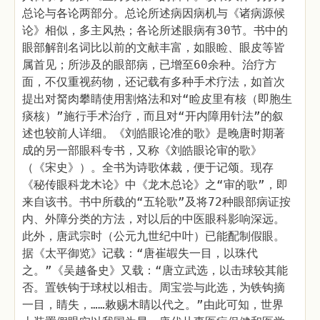
总论与各论两部分。总论所述病因病机与《诸病源候
论》相似，多主风热；各论所述眼病有30节。书中的
眼部解剖名词比以前的文献丰富，如眼睑、眼皮等皆
属首见；所涉及的眼部病，已增至60余种。治疗方
面，不仅重视药物，还记载有多种手术疗法，如首次
提出对胬肉攀睛使用割烙法和对“睑皮里有核（即胞生
痰核）”施行手术治疗，而且对“开内障用针法”的叙
述也较前人详细。《刘皓眼论准的歌》是晚唐时期著
成的另一部眼科专书，又称《刘皓眼论审的歌》
（《宋史》）。全书为诗歌体裁，便于记颂。现存
《秘传眼科龙木论》中《龙木总论》之“审的歌”，即
来自该书。书中所载的“五轮歌”及将72种眼部病证按
内、外障分类的方法，对以后的中医眼科影响深远。
此外，唐武宗时（公元九世纪中叶）已能配制假眼。
据《太平御览》记载：“唐崔嘏失一目，以珠代
之。”《吴越备史》又载：“唐立武选，以击球较其能
否。置铁钩于球杖以相击。周宝尝与此选，为铁钩摘
一目，睛失，……敕赐木睛以代之。”由此可知，世界