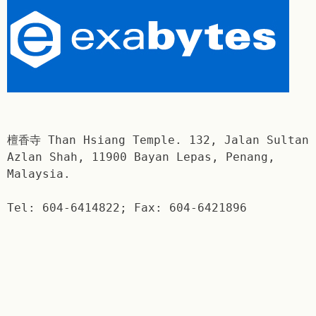
檀香寺 Than Hsiang Temple. 132, Jalan Sultan
Azlan Shah, 11900 Bayan Lepas, Penang,
Malaysia.
Tel: 604-6414822; Fax: 604-6421896