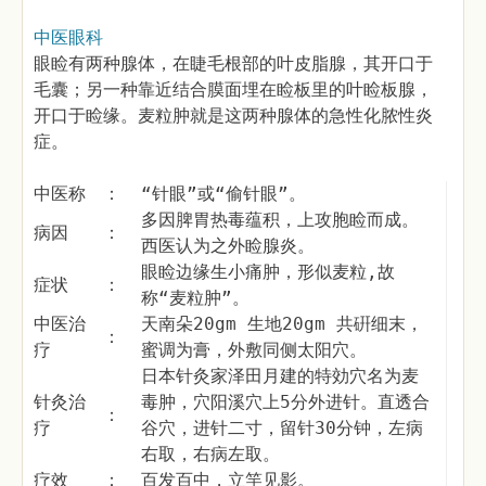
中医眼科
眼睑有两种腺体，在睫毛根部的叶皮脂腺，其开口于
毛囊；另一种靠近结合膜面埋在睑板里的叶睑板腺，
开口于睑缘。麦粒肿就是这两种腺体的急性化脓性炎
症。
中医称
：
“针眼”或“偷针眼”。
多因脾胃热毒蕴积，上攻胞睑而成。
病因
：
西医认为之外睑腺炎。
眼睑边缘生小痛肿，形似麦粒,故
症状
：
称“麦粒肿”。
中医治
天南朵20gm 生地20gm 共硏细末，
：
疗
蜜调为膏，外敷同侧太阳穴。
日本针灸家泽田月建的特効穴名为麦
针灸治
毒肿，穴阳溪穴上5分外进针。直透合
：
疗
谷穴，进针二寸，留针30分钟，左病
右取，右病左取。
疗效
：
百发百中，立竿见影。