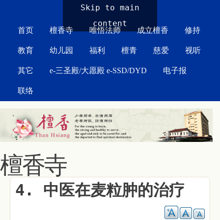
MAIN MENU
Skip to main
content
首页
檀香寺
唯悟法师
成立檀香
修持
教育
幼儿园
福利
檀青
慈爱
视听
其它
e-三圣殿/大愿殿 e-SSD/DYD
电子报
联络
檀香寺
4. 中医在麦粒肿的治疗