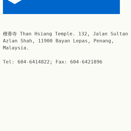
檀香寺 Than Hsiang Temple. 132, Jalan Sultan
Azlan Shah, 11900 Bayan Lepas, Penang,
Malaysia.
Tel: 604-6414822; Fax: 604-6421896