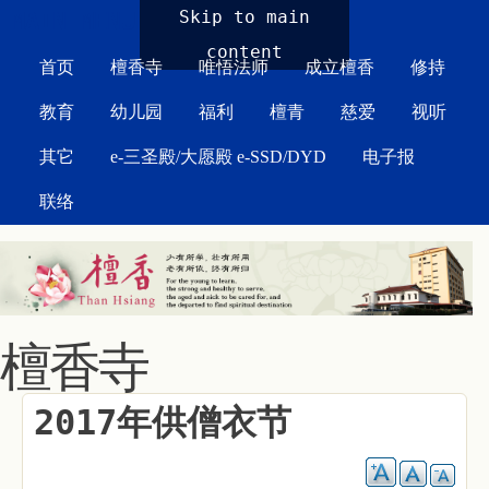
MAIN MENU
Skip to main
content
首页
檀香寺
唯悟法师
成立檀香
修持
教育
幼儿园
福利
檀青
慈爱
视听
其它
e-三圣殿/大愿殿 e-SSD/DYD
电子报
联络
檀香寺
2017年供僧衣节