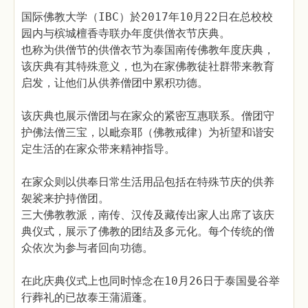
国际佛教大学（IBC）於2017年10月22日在总校校
园内与槟城檀香寺联办年度供僧衣节庆典。
也称为供僧节的供僧衣节为泰国南传佛教年度庆典，
该庆典有其特殊意义，也为在家佛教徒社群带来教育
启发，让他们从供养僧团中累积功德。
该庆典也展示僧团与在家众的紧密互惠联系。僧团守
护佛法僧三宝，以毗奈耶（佛教戒律）为祈望和谐安
定生活的在家众带来精神指导。
在家众则以供奉日常生活用品包括在特殊节庆的供养
袈裟来护持僧团。
三大佛教教派，南传、汉传及藏传出家人出席了该庆
典仪式，展示了佛教的团结及多元化。每个传统的僧
众依次为参与者回向功德。
在此庆典仪式上也同时悼念在10月26日于泰国曼谷举
行葬礼的已故泰王蒲湄蓬。