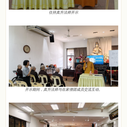
住持真升法师开示
开示期间，真升法师与在家僧团成员交流互动。