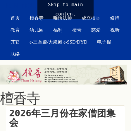
MAIN MENU
Skip to main
content
首页
檀香寺
唯悟法师
成立檀香
修持
教育
幼儿园
福利
檀青
慈爱
视听
其它
e-三圣殿/大愿殿 e-SSD/DYD
电子报
联络
檀香寺
2026年三月份在家僧团集
会