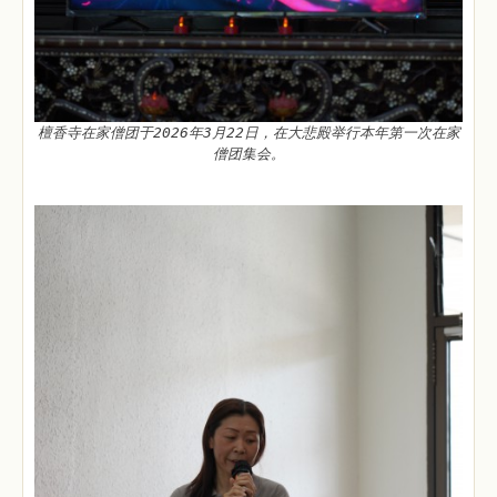
檀香寺在家僧团于2026年3月22日，在大悲殿举行本年第一次在家
僧团集会。