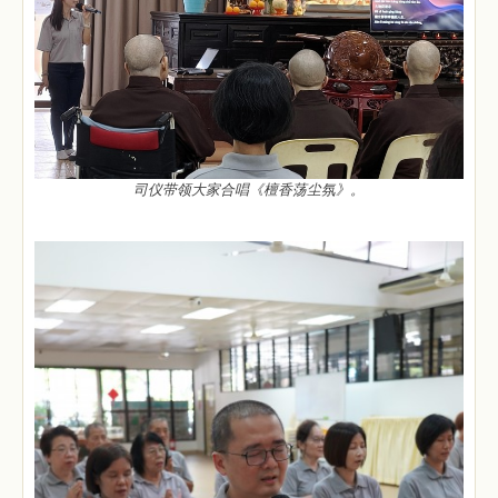
司仪带领大家合唱《檀香荡尘氛》。