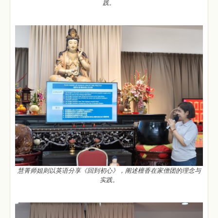
践。
慧菁师姐则以英语分享《回到初心》，阐述檀香在家僧团的理念与
实践。