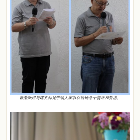
青澌师姐与建文师兄带领大家以双语诵念十善法和誓愿。