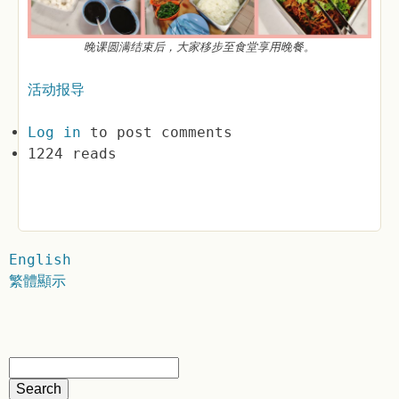
晚课圆满结束后，大家移步至食堂享用晚餐。
活动报导
Log in
to post comments
1224 reads
English
繁體顯示