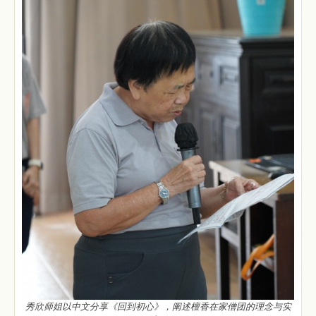
秀欣师姐以中文分享《回到初心》，阐述檀香在家僧团的理念与实