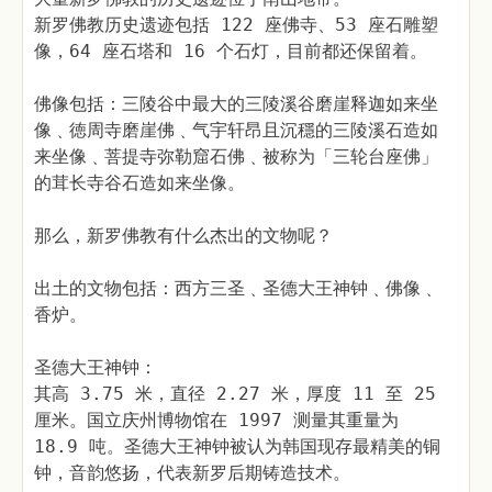
新罗佛教历史遗迹包括 122 座佛寺、53 座石雕塑
像，64 座石塔和 16 个石灯，目前都还保留着。
佛像包括：三陵谷中最大的三陵溪谷磨崖释迦如来坐
像﹑徳周寺磨崖佛﹑气宇轩昂且沉穩的三陵溪石造如
来坐像﹑菩提寺弥勒窟石佛﹑被称为「三轮台座佛」
的茸长寺谷石造如来坐像。
那么，新罗佛教有什么杰出的文物呢？
出土的文物包括：西方三圣﹑圣德大王神钟﹑佛像﹑
香炉。
圣德大王神钟：
其高 3.75 米，直径 2.27 米，厚度 11 至 25
厘米。国立庆州博物馆在 1997 测量其重量为
18.9 吨。圣德大王神钟被认为韩国现存最精美的铜
钟，音韵悠扬，代表新罗后期铸造技术。