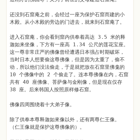
还没到石窟庵之前，会经过一座为保护石窟而建的小
木殿。从小木殿的旁边的门进去，就来到石窟庵了。
进入石窟庵，你会看到窟内供奉着高达 3.5 米的释
迦如来坐像，下方有一座高 1.34 公尺的莲花宝座。
这一尊非常庄严的佛像曾经遭遇日本强占时期破坏，
当时日本人想要偷这尊佛像，但是因为太重了，偷不
动，所以他们没法偷走，于是就把放在石窟里佛龛的
10 个佛像中的 2 个偷走了。连本尊佛像在内，石窟
共有 40 座佛像、菩萨像与金刚像，但是现在仅存
38 座。后来韩国人按照原样修石窟。
佛像四周围绕着十大弟子像。
除了供奉本尊释迦如來像以外，还有两尊仁王像。
（仁王像就是保护这尊佛像的）。