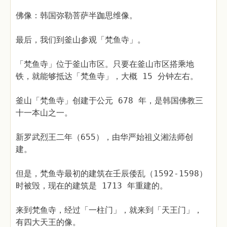
佛像：韩国弥勒菩萨半跏思维像。
最后，我们到釜山参观「梵鱼寺」。
「梵鱼寺」位于釜山市区。只要在釜山市区搭乘地
铁，就能够抵达「梵鱼寺」，大概 15 分钟左右。
釜山「梵鱼寺」创建于公元 678 年，是韩国佛教三
十一本山之一。
新罗武烈王二年（655），由华严始祖义湘法师创
建。
但是，梵鱼寺最初的建筑在壬辰倭乱（1592-1598）
时被毁，现在的建筑是 1713 年重建的。
来到梵鱼寺，经过「一柱门」，就来到「天王门」，
有四大天王的像。