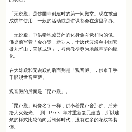
「无说殿」是佛国寺创建时的第一间殿堂。现在被当
成讲堂使用，一般的活动或是讲课都会在这里举办。
「无说殿」中供奉地藏菩萨的化身金乔觉和尚的像。
佛桌前写着「金乔覺，新罗人，于唐代渡海至中国安
徽九华山，苦修成道」，被佛教徒尊为地藏菩萨的应
化。
在大雄殿和无说殿的后面则是「观音殿」，供奉千手
千眼观世音菩萨。
观音殿的后面是「毘卢殿」。
「毘卢殿」就像名字一样，供奉着毘卢舍那佛。后来
给大火烧光。 到 1973 年才重新复元建造，所以建
筑的样式比较倾向后朝鲜时代，没有过多的花纹等装
饰。