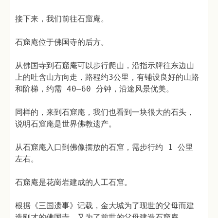
接下来，我们前往石窟庵。
石窟庵位于佛国寺的后方。
从佛国寺到石窟庵可以步行爬山，沿指示牌往东边山
上的吐含山方向走，路程约3公里，有铺设良好的山路
和阶梯，约需 40—60 分钟，沿途风景优美。
同样的，来到石窟庵，我们也看到一块很大的石头，
说明石窟庵是世界佛教遗产。
从石窟庵入口到佛像摆放的石窟，需步行约 1 公里
左右。
石窟庵是花崗岩建成的人工石窟。
根据《三国遗事》记载，金大城为了现世的父母而建
造刚才的佛国寺，又为了前世的父母建造石窟庵。