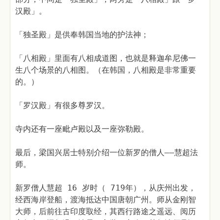
汉殿」。
「独圣殿」是供奉韩国当地的护法神；
「八相殿」里面有八相成道图，也就是释迦牟尼佛一
生八个场景的八相图。（在韩国，八相殿是非常重要
的。）
「罗汉殿」有很多尊罗汉。
寺内还有一座毗卢殿以及一座弥勒殿。
最后，梁国兴居士特别介绍一位新罗的僧人——慧超法
师。
新罗僧人慧超 16 岁时（ 719年），从庆州出发，
经西海岸登船，渡海抵达中国唐朝广州。师从金刚智
大师，后前往古印度取经，其西行路途之遥远、阅历