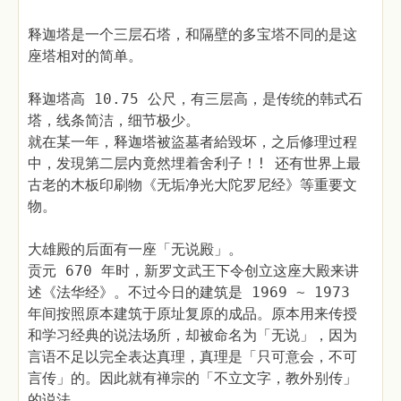
释迦塔是一个三层石塔，和隔壁的多宝塔不同的是这
座塔相对的简单。
释迦塔高 10.75 公尺，有三层高，是传统的韩式石
塔，线条简洁，细节极少。
就在某一年，释迦塔被盜墓者給毀坏，之后修理过程
中，发現第二层内竟然埋着舍利子！! 还有世界上最
古老的木板印刷物《无垢净光大陀罗尼经》等重要文
物。
大雄殿的后面有一座「无说殿」。
贡元 670 年时，新罗文武王下令创立这座大殿来讲
述《法华经》。不过今日的建筑是 1969 ~ 1973
年间按照原本建筑于原址复原的成品。原本用来传授
和学习经典的说法场所，却被命名为「无说」，因为
言语不足以完全表达真理，真理是「只可意会，不可
言传」的。因此就有禅宗的「不立文字，教外别传」
的说法。