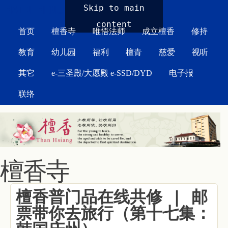
MAIN MENU
Skip to main
content
首页
檀香寺
唯悟法师
成立檀香
修持
教育
幼儿园
福利
檀青
慈爱
视听
其它
e-三圣殿/大愿殿 e-SSD/DYD
电子报
联络
檀香寺
檀香普门品在线共修 | 邮
票带你去旅行（第十七集：