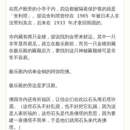
在毘卢殿旁的小亭子内，四边都被隔着保护着的就是
「舍利塔」。据说舍利塔曾经在 1905 年被日本人非
法带到东京，后来在 1933 年才拿回韩国的。
寺内藏有两只金猪，据说找到会带来财运。其中一只
非常显而易见，就立在极乐殿前，而另一只金猪则藏
在极乐殿的匾额后方，要找到这只神秘匾额猪可是非
常不容易。
极乐殿内供奉金铜的阿弥陀佛。
极乐殿的旁边是罗汉殿。
佛国寺内还有祈福区，让信众们在此以石头堆石塔许
愿。（这些石头不好乱摸，也不好把它乱踢，因为这
是人家祈福的，这些石头是代表佛塔的意思，因为要
建一座佛塔不简单，于是他们就用石头来代表佛
塔。）