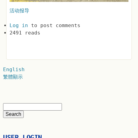
活动报导
Log in
to post comments
2491 reads
English
繁體顯示
USER LOGIN