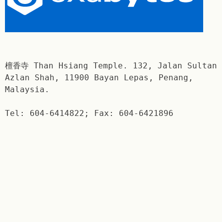
檀香寺 Than Hsiang Temple. 132, Jalan Sultan
Azlan Shah, 11900 Bayan Lepas, Penang,
Malaysia.
Tel: 604-6414822; Fax: 604-6421896