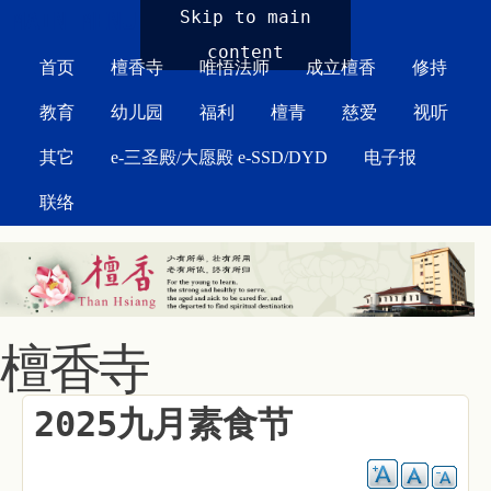
MAIN MENU
Skip to main
content
首页
檀香寺
唯悟法师
成立檀香
修持
教育
幼儿园
福利
檀青
慈爱
视听
其它
e-三圣殿/大愿殿 e-SSD/DYD
电子报
联络
檀香寺
2025九月素食节