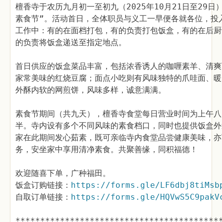
檀香寺于农历九月初一至初九（2025年10月21日至29日
素食节”。活动首日，全体职员与义工一早便各就各位，投
工作中：有的在面档打包，有的负责打包饭盒，有的在后厨
的负责将饭盒递送至指定地点。
首日供应的饭盒菜品丰富，包括浓香诱人的咖喱素羊、清爽
家常美味的红烧豆腐；面点小吃则有风味独特的爪哇面、暖
外酥内软的网煎饼，风味多样，诚意满满。
素食节期间（共九天），檀香寺食堂每日营业时间为上午八
半。寺内设有多个不同风味的素食档口，同时也提供饭盒外
家在此期间发心茹素，既可亲临寺内食堂品尝健康美味，亦
务，安坐家中享用清净素食。共聚善缘，同积福德！
欢迎随喜下单，广种福田。
饭盒订购链接：
https://forms.gle/LF6dbj8tiMsb
自取订单链接：
https://forms.gle/HQVwS5C9pakV
*****************************************