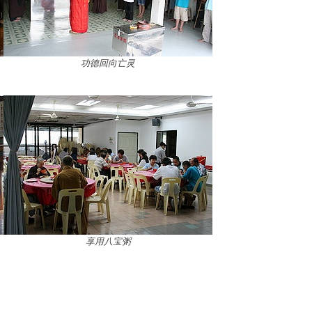
功德回向亡灵
享用八宝粥