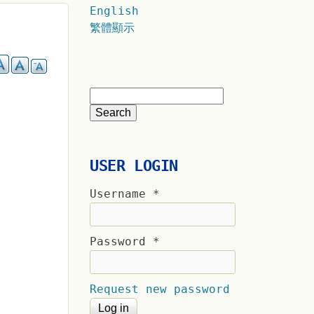
English
繁體顯示
USER LOGIN
Username
*
Password
*
Request new password