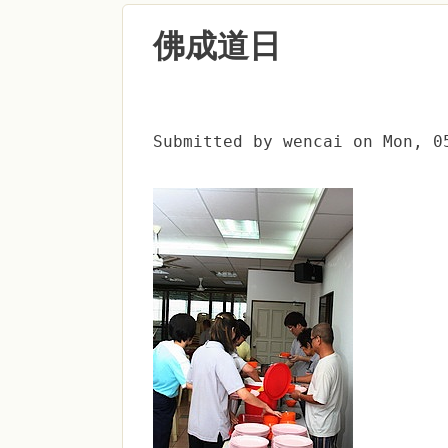
佛成道日
Submitted by
wencai
on
Mon, 0