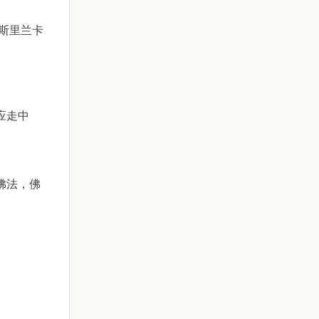
斯里兰卡
应走中
佛法，佛