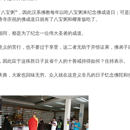
“八宝粥”，因此汉系佛教每年以吃八宝粥来纪念佛成道日；可是
香寺庆祝的佛成道日就有了八宝粥和椰浆饭吃了。
相同，都是为了纪念一位伟大圣者的成道。
意义的苦行，也不要过于享受，这二者无助于开悟证果，佛弟子
，因此应于这殊胜日子反省个人的十善戒持得如何？住持表示。
庆典，大家也回味无穷。众入就在这意义非凡的日子忆念佛陀和