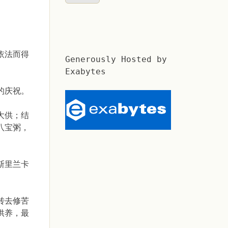
依法而得
Generously Hosted by
Exabytes
的庆祝。
大供；结
八宝粥，
斯里兰卡
。
转去修苦
供养，最