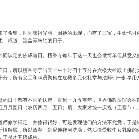
来了希望，世间获得光明。因祂的出现，而有了三宝，生命也可
生、成道、涅盘等殊胜的日子。
共同认定的佛成道日。檀香寺每年于这一天也会做简单但具意义
三日，所以檀香寺于当天上午十时四十五分在六楼大雄殿上佛前
十分，所有义工和职员聚集在底楼多元化礼堂与法师们一起享用
盘的日子都有不同的认定，直到一九五零年，世界佛教友谊会在
五月月圆日（农历四月十五日）后，大家才统一庆祝（卫塞节）
道师修学禅定，并修得很好，可是发现他们的方法不究竟，于是
开悟解脱，所以放弃，到尼连禅河洗澡，然后接受牧牛女乳麋的
，于是才开悟成佛。