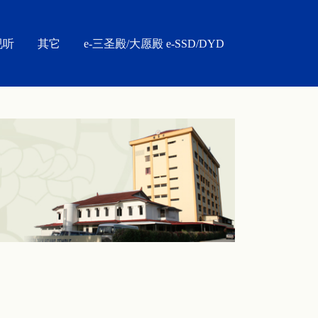
视听
其它
e-三圣殿/大愿殿 e-SSD/DYD