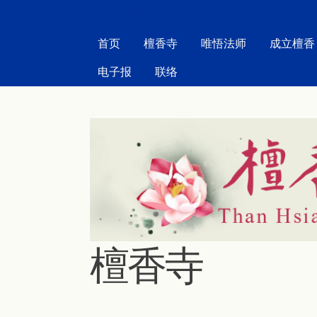
MAIN MENU
首页
檀香寺
唯悟法师
成立檀香
电子报
联络
檀香寺