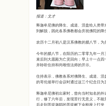
报道：文才
释迦牟尼佛的降生、成道、涅盘给人类带
到解脱，因此各系佛教都会庆祝佛陀的降
农历十二月初八是汉系佛教的腊八节，为
今年的腊八节，在阳历的二零零九年一月
束后到大愿殿为亡灵回向；早上十一点四
并聆听住持和尚唯悟法师的开示。
住持表示，佛教各系对佛降生、成道、涅
的哥伦坡举行会议时通过这三个纪念日为
释迦牟尼佛初出家时，曾向当时知名的外
行，修了六年后，发现苦行无意义，不能
后走到菩提迦耶的菩提树下金刚座上打坐