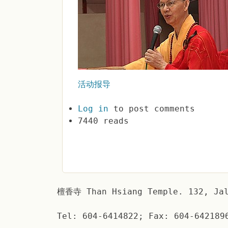
活动报导
Log in
to post comments
7440 reads
檀香寺 Than Hsiang Temple. 132, Jal
Tel: 604-6414822; Fax: 604-642189