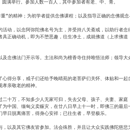
会】圆满举行。参加人数一百人，其中参加者有老、中、青。
并重”的精神；为初学者提供念佛课程；以及指导正确的念佛观念
的活动，以念阿弥陀佛名号为主，并受持八关斋戒，以助行者念
者具正确动机，即为不堕恶趣，往生净土，成就佛道（上求佛道
以及念佛法门开示等。主法和尚为檀香寺住持唯悟法师；领导大
了心得分享，戒子们还给予晚晴苑的老菩萨们关怀、体贴和一起
现孝亲敬老的精神。
过二十万，不知多少人无家可归，失去父母、孩子、夫妻、家庭
了为中国、缅甸义卖赈灾，在廿八日早上十一时，即佛三的最后
们早日脱离痛苦，得身心安祥；已往生者，早登极乐。
与，以及其它佛友皆参加。法会殊胜，并且让大众实践佛陀慈悲