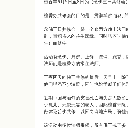
檀香寺6月5日至8日的【念佛三日共修
檀香办共修会的目的是：贯彻学佛“解行
念佛三日共修会，是一个修西方净土法门
乱，累积将来的往生因缘。同时培养学佛
生）而修学。
活动有念佛、拜佛、止静、课诵、跑香，
法师们是檀香寺的常住法师。
三夜四天的佛三共修的最后一天早上，除
他们增添不少温馨，同时也给予戒子们体
近期中国与缅甸的灾害死亡与失踪人数超
少孤儿、无依无靠的老人，因此檀香寺除
做弥陀普佛共修，以回向当地灾民，盼他
该活动由多位法师带领，所有佛三戒子参