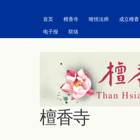
MAIN MENU
首页
檀香寺
唯悟法师
成立檀香
电子报
联络
檀香寺