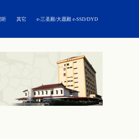
视听
其它
e-三圣殿/大愿殿 e-SSD/DYD