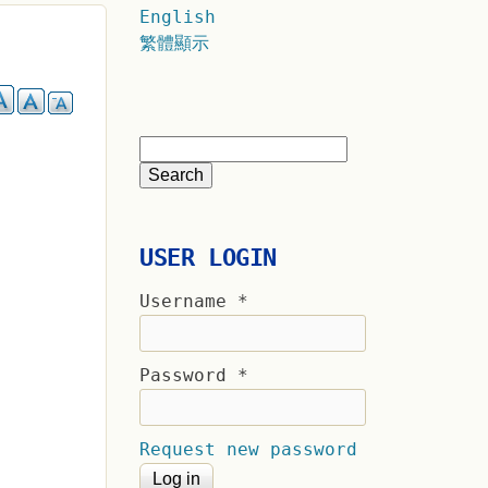
English
繁體顯示
USER LOGIN
Username
*
Password
*
Request new password