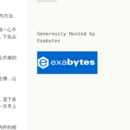
与方法。
得一心不
Generously Hosted by
，下化众
Exabytes
众共修的
念佛，让
，遗下多
一天早上
为怀的精