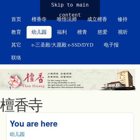
MAIN MENU
Skip to main
content
首页
檀香寺
唯悟法师
成立檀香
修持
教育
幼儿园
福利
檀青
慈爱
视听
其它
e-三圣殿/大愿殿 e-SSD/DYD
电子报
联络
檀香寺
You are here
幼儿园