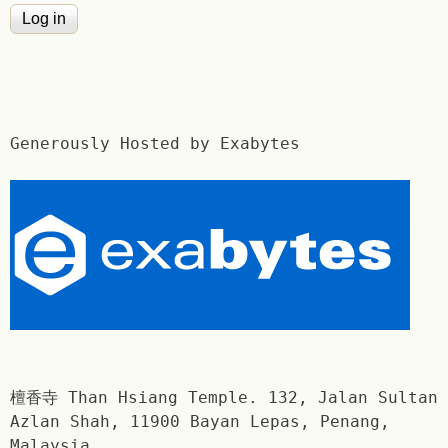
Generously Hosted by Exabytes
檀香寺 Than Hsiang Temple. 132, Jalan Sultan
Azlan Shah, 11900 Bayan Lepas, Penang,
Malaysia.